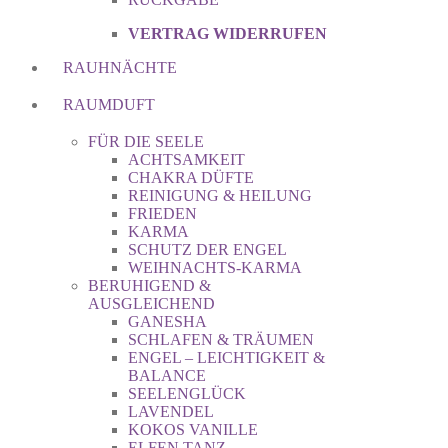
VERTRAG WIDERRUFEN
RAUHNÄCHTE
RAUMDUFT
FÜR DIE SEELE
ACHTSAMKEIT
CHAKRA DÜFTE
REINIGUNG & HEILUNG
FRIEDEN
KARMA
SCHUTZ DER ENGEL
WEIHNACHTS-KARMA
BERUHIGEND &
AUSGLEICHEND
GANESHA
SCHLAFEN & TRÄUMEN
ENGEL – LEICHTIGKEIT &
BALANCE
SEELENGLÜCK
LAVENDEL
KOKOS VANILLE
ELFEN TANZ