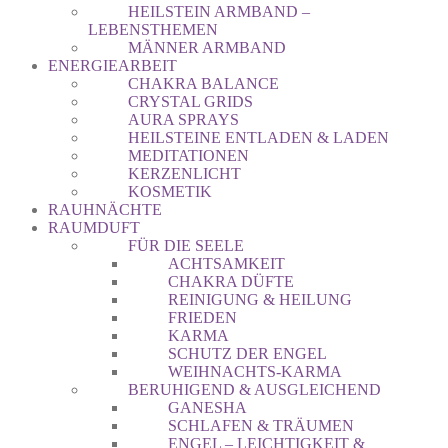
HEILSTEIN ARMBAND –
LEBENSTHEMEN
MÄNNER ARMBAND
ENERGIEARBEIT
CHAKRA BALANCE
CRYSTAL GRIDS
AURA SPRAYS
HEILSTEINE ENTLADEN & LADEN
MEDITATIONEN
KERZENLICHT
KOSMETIK
RAUHNÄCHTE
RAUMDUFT
FÜR DIE SEELE
ACHTSAMKEIT
CHAKRA DÜFTE
REINIGUNG & HEILUNG
FRIEDEN
KARMA
SCHUTZ DER ENGEL
WEIHNACHTS-KARMA
BERUHIGEND & AUSGLEICHEND
GANESHA
SCHLAFEN & TRÄUMEN
ENGEL – LEICHTIGKEIT &