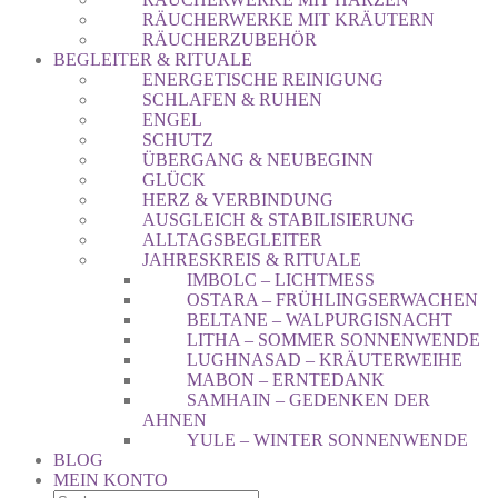
RÄUCHERWERKE MIT KRÄUTERN
RÄUCHERZUBEHÖR
BEGLEITER & RITUALE
ENERGETISCHE REINIGUNG
SCHLAFEN & RUHEN
ENGEL
SCHUTZ
ÜBERGANG & NEUBEGINN
GLÜCK
HERZ & VERBINDUNG
AUSGLEICH & STABILISIERUNG
ALLTAGSBEGLEITER
JAHRESKREIS & RITUALE
IMBOLC – LICHTMESS
OSTARA – FRÜHLINGSERWACHEN
BELTANE – WALPURGISNACHT
LITHA – SOMMER SONNENWENDE
LUGHNASAD – KRÄUTERWEIHE
MABON – ERNTEDANK
SAMHAIN – GEDENKEN DER
AHNEN
YULE – WINTER SONNENWENDE
BLOG
MEIN KONTO