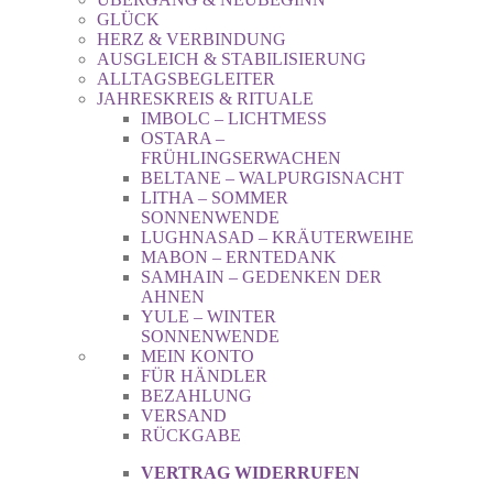
GLÜCK
HERZ & VERBINDUNG
AUSGLEICH & STABILISIERUNG
ALLTAGSBEGLEITER
JAHRESKREIS & RITUALE
IMBOLC – LICHTMESS
OSTARA –
FRÜHLINGSERWACHEN
BELTANE – WALPURGISNACHT
LITHA – SOMMER
SONNENWENDE
LUGHNASAD – KRÄUTERWEIHE
MABON – ERNTEDANK
SAMHAIN – GEDENKEN DER
AHNEN
YULE – WINTER
SONNENWENDE
MEIN KONTO
FÜR HÄNDLER
BEZAHLUNG
VERSAND
RÜCKGABE
VERTRAG WIDERRUFEN