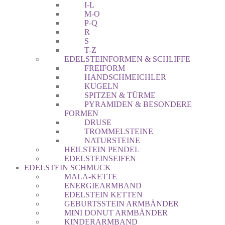
I-L
M-O
P-Q
R
S
T-Z
EDELSTEINFORMEN & SCHLIFFE
FREIFORM
HANDSCHMEICHLER
KUGELN
SPITZEN & TÜRME
PYRAMIDEN & BESONDERE
FORMEN
DRUSE
TROMMELSTEINE
NATURSTEINE
HEILSTEIN PENDEL
EDELSTEINSEIFEN
EDELSTEIN SCHMUCK
MALA-KETTE
ENERGIEARMBAND
EDELSTEIN KETTEN
GEBURTSSTEIN ARMBÄNDER
MINI DONUT ARMBÄNDER
KINDERARMBAND