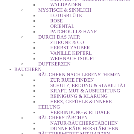
WALDBADEN
MYSTISCH & SINNLICH
LOTUSBLÜTE
ROSE
ORIENTAL
PATCHOULI & HANF
DURCH DAS JAHR
ZITRONE & CO
HERBST ZAUBER
VANILLE KIPFERL
WEIHNACHTSDUFT
DUFTKERZEN
RÄUCHERN
RÄUCHERN NACH LEBENSTHEMEN
ZUR RUHE FINDEN
SCHUTZ, ERDUNG & STABILITÄT
KRAFT, MUT & AUSRICHTUNG
REINIGUNG & KLÄRUNG
HERZ, GEFÜHLE & INNERE
HEILUNG
VERBINDUNG & RITUALE
RÄUCHERSTÄBCHEN
NATUR-RÄUCHERSTÄBCHEN
DÜNNE RÄUCHERSTÄBCHEN
RÄUCHERWERKE MIT HARZEN