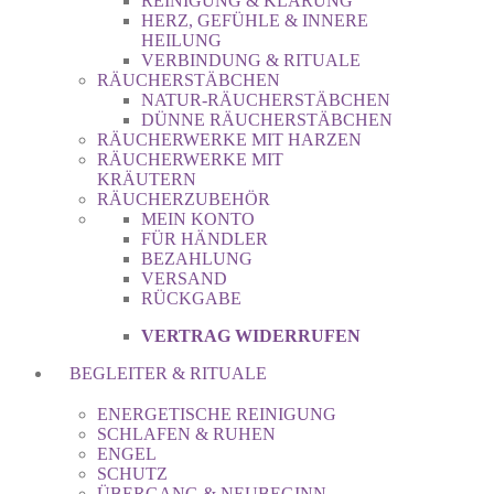
REINIGUNG & KLÄRUNG
HERZ, GEFÜHLE & INNERE
HEILUNG
VERBINDUNG & RITUALE
RÄUCHERSTÄBCHEN
NATUR-RÄUCHERSTÄBCHEN
DÜNNE RÄUCHERSTÄBCHEN
RÄUCHERWERKE MIT HARZEN
RÄUCHERWERKE MIT
KRÄUTERN
RÄUCHERZUBEHÖR
MEIN KONTO
FÜR HÄNDLER
BEZAHLUNG
VERSAND
RÜCKGABE
VERTRAG WIDERRUFEN
BEGLEITER & RITUALE
ENERGETISCHE REINIGUNG
SCHLAFEN & RUHEN
ENGEL
SCHUTZ
ÜBERGANG & NEUBEGINN