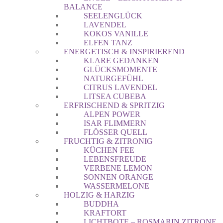
BALANCE
SEELENGLÜCK
LAVENDEL
KOKOS VANILLE
ELFEN TANZ
ENERGETISCH & INSPIRIEREND
KLARE GEDANKEN
GLÜCKSMOMENTE
NATURGEFÜHL
CITRUS LAVENDEL
LITSEA CUBEBA
ERFRISCHEND & SPRITZIG
ALPEN POWER
ISAR FLIMMERN
FLÖSSER QUELL
FRUCHTIG & ZITRONIG
KÜCHEN FEE
LEBENSFREUDE
VERBENE LEMON
SONNEN ORANGE
WASSERMELONE
HOLZIG & HARZIG
BUDDHA
KRAFTORT
LICHTBOTE – ROSMARIN ZITRONE