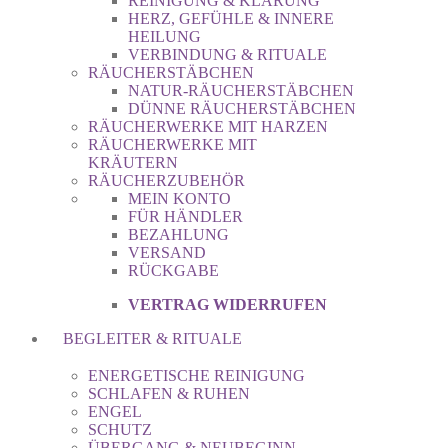
REINIGUNG & KLÄRUNG
HERZ, GEFÜHLE & INNERE
HEILUNG
VERBINDUNG & RITUALE
RÄUCHERSTÄBCHEN
NATUR-RÄUCHERSTÄBCHEN
DÜNNE RÄUCHERSTÄBCHEN
RÄUCHERWERKE MIT HARZEN
RÄUCHERWERKE MIT
KRÄUTERN
RÄUCHERZUBEHÖR
MEIN KONTO
FÜR HÄNDLER
BEZAHLUNG
VERSAND
RÜCKGABE
VERTRAG WIDERRUFEN
BEGLEITER & RITUALE
ENERGETISCHE REINIGUNG
SCHLAFEN & RUHEN
ENGEL
SCHUTZ
ÜBERGANG & NEUBEGINN