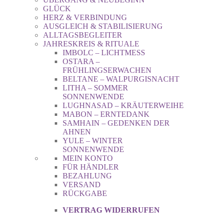
GLÜCK
HERZ & VERBINDUNG
AUSGLEICH & STABILISIERUNG
ALLTAGSBEGLEITER
JAHRESKREIS & RITUALE
IMBOLC – LICHTMESS
OSTARA –
FRÜHLINGSERWACHEN
BELTANE – WALPURGISNACHT
LITHA – SOMMER
SONNENWENDE
LUGHNASAD – KRÄUTERWEIHE
MABON – ERNTEDANK
SAMHAIN – GEDENKEN DER
AHNEN
YULE – WINTER
SONNENWENDE
MEIN KONTO
FÜR HÄNDLER
BEZAHLUNG
VERSAND
RÜCKGABE
VERTRAG WIDERRUFEN