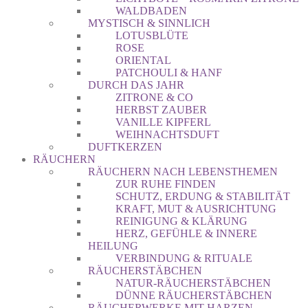
WALDBADEN
MYSTISCH & SINNLICH
LOTUSBLÜTE
ROSE
ORIENTAL
PATCHOULI & HANF
DURCH DAS JAHR
ZITRONE & CO
HERBST ZAUBER
VANILLE KIPFERL
WEIHNACHTSDUFT
DUFTKERZEN
RÄUCHERN
RÄUCHERN NACH LEBENSTHEMEN
ZUR RUHE FINDEN
SCHUTZ, ERDUNG & STABILITÄT
KRAFT, MUT & AUSRICHTUNG
REINIGUNG & KLÄRUNG
HERZ, GEFÜHLE & INNERE
HEILUNG
VERBINDUNG & RITUALE
RÄUCHERSTÄBCHEN
NATUR-RÄUCHERSTÄBCHEN
DÜNNE RÄUCHERSTÄBCHEN
RÄUCHERWERKE MIT HARZEN