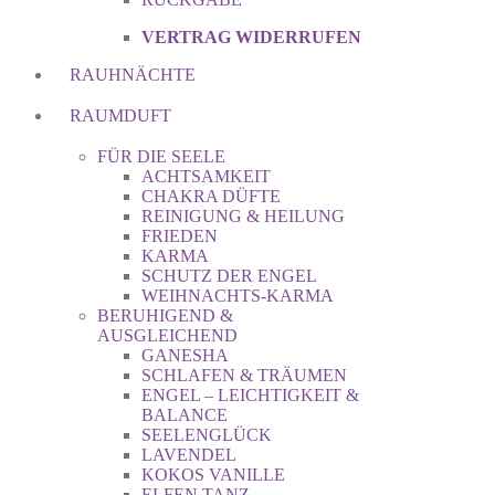
VERTRAG WIDERRUFEN
RAUHNÄCHTE
RAUMDUFT
FÜR DIE SEELE
ACHTSAMKEIT
CHAKRA DÜFTE
REINIGUNG & HEILUNG
FRIEDEN
KARMA
SCHUTZ DER ENGEL
WEIHNACHTS-KARMA
BERUHIGEND &
AUSGLEICHEND
GANESHA
SCHLAFEN & TRÄUMEN
ENGEL – LEICHTIGKEIT &
BALANCE
SEELENGLÜCK
LAVENDEL
KOKOS VANILLE
ELFEN TANZ