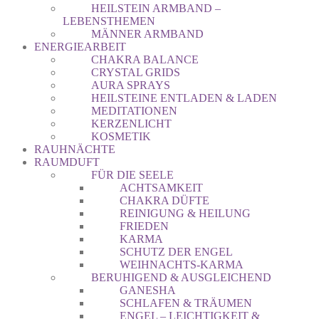
HEILSTEIN ARMBAND –
LEBENSTHEMEN
MÄNNER ARMBAND
ENERGIEARBEIT
CHAKRA BALANCE
CRYSTAL GRIDS
AURA SPRAYS
HEILSTEINE ENTLADEN & LADEN
MEDITATIONEN
KERZENLICHT
KOSMETIK
RAUHNÄCHTE
RAUMDUFT
FÜR DIE SEELE
ACHTSAMKEIT
CHAKRA DÜFTE
REINIGUNG & HEILUNG
FRIEDEN
KARMA
SCHUTZ DER ENGEL
WEIHNACHTS-KARMA
BERUHIGEND & AUSGLEICHEND
GANESHA
SCHLAFEN & TRÄUMEN
ENGEL – LEICHTIGKEIT &