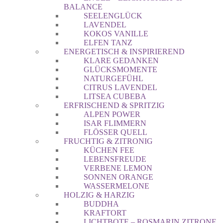
BALANCE
SEELENGLÜCK
LAVENDEL
KOKOS VANILLE
ELFEN TANZ
ENERGETISCH & INSPIRIEREND
KLARE GEDANKEN
GLÜCKSMOMENTE
NATURGEFÜHL
CITRUS LAVENDEL
LITSEA CUBEBA
ERFRISCHEND & SPRITZIG
ALPEN POWER
ISAR FLIMMERN
FLÖSSER QUELL
FRUCHTIG & ZITRONIG
KÜCHEN FEE
LEBENSFREUDE
VERBENE LEMON
SONNEN ORANGE
WASSERMELONE
HOLZIG & HARZIG
BUDDHA
KRAFTORT
LICHTBOTE – ROSMARIN ZITRONE