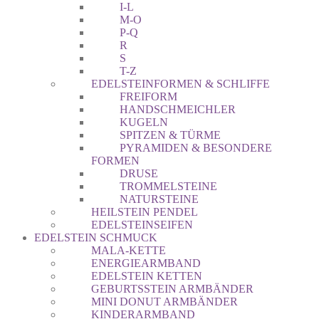
I-L
M-O
P-Q
R
S
T-Z
EDELSTEINFORMEN & SCHLIFFE
FREIFORM
HANDSCHMEICHLER
KUGELN
SPITZEN & TÜRME
PYRAMIDEN & BESONDERE
FORMEN
DRUSE
TROMMELSTEINE
NATURSTEINE
HEILSTEIN PENDEL
EDELSTEINSEIFEN
EDELSTEIN SCHMUCK
MALA-KETTE
ENERGIEARMBAND
EDELSTEIN KETTEN
GEBURTSSTEIN ARMBÄNDER
MINI DONUT ARMBÄNDER
KINDERARMBAND