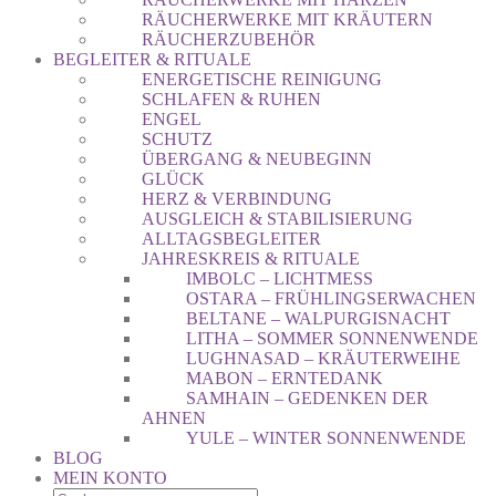
RÄUCHERWERKE MIT KRÄUTERN
RÄUCHERZUBEHÖR
BEGLEITER & RITUALE
ENERGETISCHE REINIGUNG
SCHLAFEN & RUHEN
ENGEL
SCHUTZ
ÜBERGANG & NEUBEGINN
GLÜCK
HERZ & VERBINDUNG
AUSGLEICH & STABILISIERUNG
ALLTAGSBEGLEITER
JAHRESKREIS & RITUALE
IMBOLC – LICHTMESS
OSTARA – FRÜHLINGSERWACHEN
BELTANE – WALPURGISNACHT
LITHA – SOMMER SONNENWENDE
LUGHNASAD – KRÄUTERWEIHE
MABON – ERNTEDANK
SAMHAIN – GEDENKEN DER
AHNEN
YULE – WINTER SONNENWENDE
BLOG
MEIN KONTO