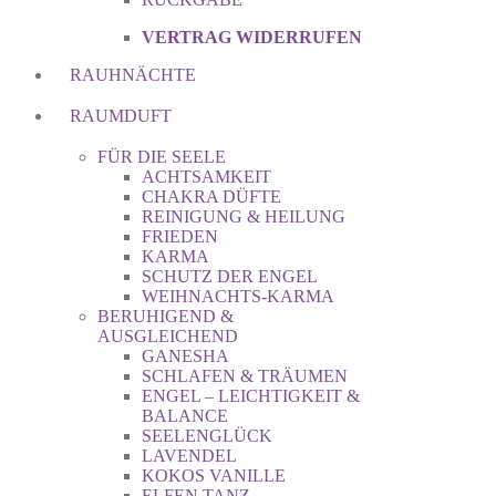
VERTRAG WIDERRUFEN
RAUHNÄCHTE
RAUMDUFT
FÜR DIE SEELE
ACHTSAMKEIT
CHAKRA DÜFTE
REINIGUNG & HEILUNG
FRIEDEN
KARMA
SCHUTZ DER ENGEL
WEIHNACHTS-KARMA
BERUHIGEND &
AUSGLEICHEND
GANESHA
SCHLAFEN & TRÄUMEN
ENGEL – LEICHTIGKEIT &
BALANCE
SEELENGLÜCK
LAVENDEL
KOKOS VANILLE
ELFEN TANZ