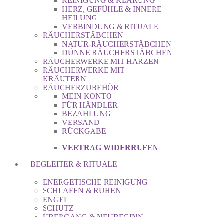
REINIGUNG & KLÄRUNG
HERZ, GEFÜHLE & INNERE
HEILUNG
VERBINDUNG & RITUALE
RÄUCHERSTÄBCHEN
NATUR-RÄUCHERSTÄBCHEN
DÜNNE RÄUCHERSTÄBCHEN
RÄUCHERWERKE MIT HARZEN
RÄUCHERWERKE MIT
KRÄUTERN
RÄUCHERZUBEHÖR
MEIN KONTO
FÜR HÄNDLER
BEZAHLUNG
VERSAND
RÜCKGABE
VERTRAG WIDERRUFEN
BEGLEITER & RITUALE
ENERGETISCHE REINIGUNG
SCHLAFEN & RUHEN
ENGEL
SCHUTZ
ÜBERGANG & NEUBEGINN