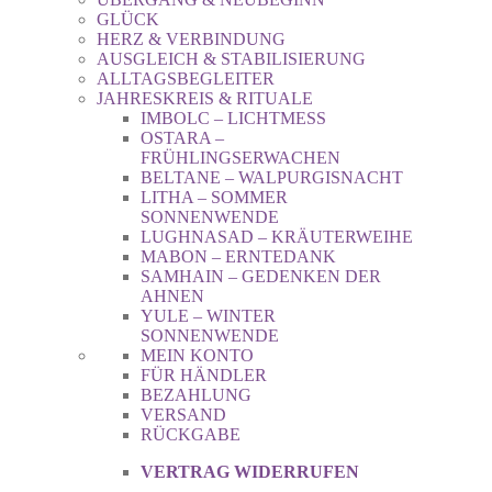
GLÜCK
HERZ & VERBINDUNG
AUSGLEICH & STABILISIERUNG
ALLTAGSBEGLEITER
JAHRESKREIS & RITUALE
IMBOLC – LICHTMESS
OSTARA –
FRÜHLINGSERWACHEN
BELTANE – WALPURGISNACHT
LITHA – SOMMER
SONNENWENDE
LUGHNASAD – KRÄUTERWEIHE
MABON – ERNTEDANK
SAMHAIN – GEDENKEN DER
AHNEN
YULE – WINTER
SONNENWENDE
MEIN KONTO
FÜR HÄNDLER
BEZAHLUNG
VERSAND
RÜCKGABE
VERTRAG WIDERRUFEN