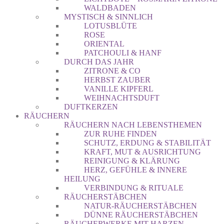
WALDBADEN
MYSTISCH & SINNLICH
LOTUSBLÜTE
ROSE
ORIENTAL
PATCHOULI & HANF
DURCH DAS JAHR
ZITRONE & CO
HERBST ZAUBER
VANILLE KIPFERL
WEIHNACHTSDUFT
DUFTKERZEN
RÄUCHERN
RÄUCHERN NACH LEBENSTHEMEN
ZUR RUHE FINDEN
SCHUTZ, ERDUNG & STABILITÄT
KRAFT, MUT & AUSRICHTUNG
REINIGUNG & KLÄRUNG
HERZ, GEFÜHLE & INNERE
HEILUNG
VERBINDUNG & RITUALE
RÄUCHERSTÄBCHEN
NATUR-RÄUCHERSTÄBCHEN
DÜNNE RÄUCHERSTÄBCHEN
RÄUCHERWERKE MIT HARZEN