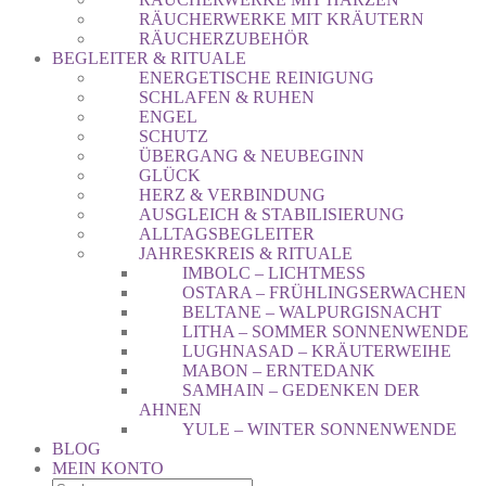
RÄUCHERWERKE MIT KRÄUTERN
RÄUCHERZUBEHÖR
BEGLEITER & RITUALE
ENERGETISCHE REINIGUNG
SCHLAFEN & RUHEN
ENGEL
SCHUTZ
ÜBERGANG & NEUBEGINN
GLÜCK
HERZ & VERBINDUNG
AUSGLEICH & STABILISIERUNG
ALLTAGSBEGLEITER
JAHRESKREIS & RITUALE
IMBOLC – LICHTMESS
OSTARA – FRÜHLINGSERWACHEN
BELTANE – WALPURGISNACHT
LITHA – SOMMER SONNENWENDE
LUGHNASAD – KRÄUTERWEIHE
MABON – ERNTEDANK
SAMHAIN – GEDENKEN DER
AHNEN
YULE – WINTER SONNENWENDE
BLOG
MEIN KONTO