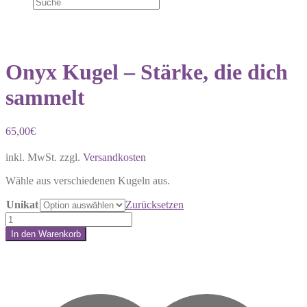
Onyx Kugel – Stärke, die dich
sammelt
65,00
€
inkl. MwSt.
zzgl.
Versandkosten
Wähle aus verschiedenen Kugeln aus.
Unikat
Zurücksetzen
Onyx
Kugel
In den Warenkorb
–
Share:
Stärke,
die
dich
sammelt
Menge