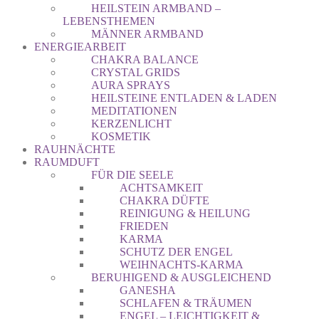
HEILSTEIN ARMBAND –
LEBENSTHEMEN
MÄNNER ARMBAND
ENERGIEARBEIT
CHAKRA BALANCE
CRYSTAL GRIDS
AURA SPRAYS
HEILSTEINE ENTLADEN & LADEN
MEDITATIONEN
KERZENLICHT
KOSMETIK
RAUHNÄCHTE
RAUMDUFT
FÜR DIE SEELE
ACHTSAMKEIT
CHAKRA DÜFTE
REINIGUNG & HEILUNG
FRIEDEN
KARMA
SCHUTZ DER ENGEL
WEIHNACHTS-KARMA
BERUHIGEND & AUSGLEICHEND
GANESHA
SCHLAFEN & TRÄUMEN
ENGEL – LEICHTIGKEIT &