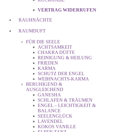
VERTRAG WIDERRUFEN
RAUHNÄCHTE
RAUMDUFT
FÜR DIE SEELE
ACHTSAMKEIT
CHAKRA DÜFTE
REINIGUNG & HEILUNG
FRIEDEN
KARMA
SCHUTZ DER ENGEL
WEIHNACHTS-KARMA
BERUHIGEND &
AUSGLEICHEND
GANESHA
SCHLAFEN & TRÄUMEN
ENGEL – LEICHTIGKEIT &
BALANCE
SEELENGLÜCK
LAVENDEL
KOKOS VANILLE
ELFEN TANZ