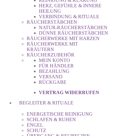
REINIGUNG & KLÄRUNG
HERZ, GEFÜHLE & INNERE
HEILUNG
VERBINDUNG & RITUALE
RÄUCHERSTÄBCHEN
NATUR-RÄUCHERSTÄBCHEN
DÜNNE RÄUCHERSTÄBCHEN
RÄUCHERWERKE MIT HARZEN
RÄUCHERWERKE MIT
KRÄUTERN
RÄUCHERZUBEHÖR
MEIN KONTO
FÜR HÄNDLER
BEZAHLUNG
VERSAND
RÜCKGABE
VERTRAG WIDERRUFEN
BEGLEITER & RITUALE
ENERGETISCHE REINIGUNG
SCHLAFEN & RUHEN
ENGEL
SCHUTZ
ÜBERGANG & NEUBEGINN