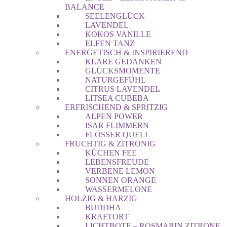
BALANCE
SEELENGLÜCK
LAVENDEL
KOKOS VANILLE
ELFEN TANZ
ENERGETISCH & INSPIRIEREND
KLARE GEDANKEN
GLÜCKSMOMENTE
NATURGEFÜHL
CITRUS LAVENDEL
LITSEA CUBEBA
ERFRISCHEND & SPRITZIG
ALPEN POWER
ISAR FLIMMERN
FLÖSSER QUELL
FRUCHTIG & ZITRONIG
KÜCHEN FEE
LEBENSFREUDE
VERBENE LEMON
SONNEN ORANGE
WASSERMELONE
HOLZIG & HARZIG
BUDDHA
KRAFTORT
LICHTBOTE – ROSMARIN ZITRONE