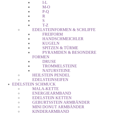
I-L
M-O
P-Q
R
S
T-Z
EDELSTEINFORMEN & SCHLIFFE
FREIFORM
HANDSCHMEICHLER
KUGELN
SPITZEN & TÜRME
PYRAMIDEN & BESONDERE
FORMEN
DRUSE
TROMMELSTEINE
NATURSTEINE
HEILSTEIN PENDEL
EDELSTEINSEIFEN
EDELSTEIN SCHMUCK
MALA-KETTE
ENERGIEARMBAND
EDELSTEIN KETTEN
GEBURTSSTEIN ARMBÄNDER
MINI DONUT ARMBÄNDER
KINDERARMBAND