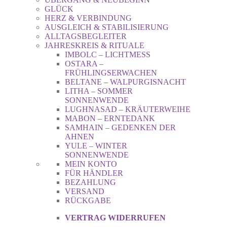
GLÜCK
HERZ & VERBINDUNG
AUSGLEICH & STABILISIERUNG
ALLTAGSBEGLEITER
JAHRESKREIS & RITUALE
IMBOLC – LICHTMESS
OSTARA –
FRÜHLINGSERWACHEN
BELTANE – WALPURGISNACHT
LITHA – SOMMER
SONNENWENDE
LUGHNASAD – KRÄUTERWEIHE
MABON – ERNTEDANK
SAMHAIN – GEDENKEN DER
AHNEN
YULE – WINTER
SONNENWENDE
MEIN KONTO
FÜR HÄNDLER
BEZAHLUNG
VERSAND
RÜCKGABE
VERTRAG WIDERRUFEN