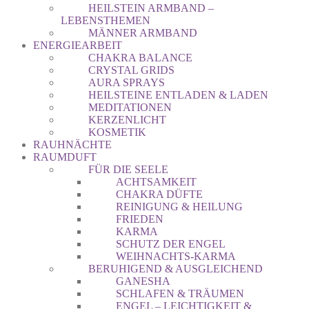
HEILSTEIN ARMBAND –
LEBENSTHEMEN
MÄNNER ARMBAND
ENERGIEARBEIT
CHAKRA BALANCE
CRYSTAL GRIDS
AURA SPRAYS
HEILSTEINE ENTLADEN & LADEN
MEDITATIONEN
KERZENLICHT
KOSMETIK
RAUHNÄCHTE
RAUMDUFT
FÜR DIE SEELE
ACHTSAMKEIT
CHAKRA DÜFTE
REINIGUNG & HEILUNG
FRIEDEN
KARMA
SCHUTZ DER ENGEL
WEIHNACHTS-KARMA
BERUHIGEND & AUSGLEICHEND
GANESHA
SCHLAFEN & TRÄUMEN
ENGEL – LEICHTIGKEIT &