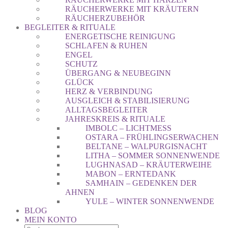
RÄUCHERWERKE MIT KRÄUTERN
RÄUCHERZUBEHÖR
BEGLEITER & RITUALE
ENERGETISCHE REINIGUNG
SCHLAFEN & RUHEN
ENGEL
SCHUTZ
ÜBERGANG & NEUBEGINN
GLÜCK
HERZ & VERBINDUNG
AUSGLEICH & STABILISIERUNG
ALLTAGSBEGLEITER
JAHRESKREIS & RITUALE
IMBOLC – LICHTMESS
OSTARA – FRÜHLINGSERWACHEN
BELTANE – WALPURGISNACHT
LITHA – SOMMER SONNENWENDE
LUGHNASAD – KRÄUTERWEIHE
MABON – ERNTEDANK
SAMHAIN – GEDENKEN DER
AHNEN
YULE – WINTER SONNENWENDE
BLOG
MEIN KONTO