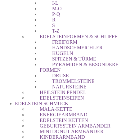
I-L
M-O
P-Q
R
S
T-Z
EDELSTEINFORMEN & SCHLIFFE
FREIFORM
HANDSCHMEICHLER
KUGELN
SPITZEN & TÜRME
PYRAMIDEN & BESONDERE
FORMEN
DRUSE
TROMMELSTEINE
NATURSTEINE
HEILSTEIN PENDEL
EDELSTEINSEIFEN
EDELSTEIN SCHMUCK
MALA-KETTE
ENERGIEARMBAND
EDELSTEIN KETTEN
GEBURTSSTEIN ARMBÄNDER
MINI DONUT ARMBÄNDER
KINDERARMBAND