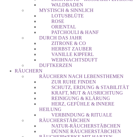
WALDBADEN
MYSTISCH & SINNLICH
LOTUSBLÜTE
ROSE
ORIENTAL
PATCHOULI & HANF
DURCH DAS JAHR
ZITRONE & CO
HERBST ZAUBER
VANILLE KIPFERL
WEIHNACHTSDUFT
DUFTKERZEN
RÄUCHERN
RÄUCHERN NACH LEBENSTHEMEN
ZUR RUHE FINDEN
SCHUTZ, ERDUNG & STABILITÄT
KRAFT, MUT & AUSRICHTUNG
REINIGUNG & KLÄRUNG
HERZ, GEFÜHLE & INNERE
HEILUNG
VERBINDUNG & RITUALE
RÄUCHERSTÄBCHEN
NATUR-RÄUCHERSTÄBCHEN
DÜNNE RÄUCHERSTÄBCHEN
RÄUCHERWERKE MIT HARZEN