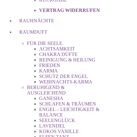
VERTRAG WIDERRUFEN
RAUHNÄCHTE
RAUMDUFT
FÜR DIE SEELE
ACHTSAMKEIT
CHAKRA DÜFTE
REINIGUNG & HEILUNG
FRIEDEN
KARMA
SCHUTZ DER ENGEL
WEIHNACHTS-KARMA
BERUHIGEND &
AUSGLEICHEND
GANESHA
SCHLAFEN & TRÄUMEN
ENGEL – LEICHTIGKEIT &
BALANCE
SEELENGLÜCK
LAVENDEL
KOKOS VANILLE
ELFEN TANZ