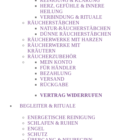
REINIGUNG & KLÄRUNG
HERZ, GEFÜHLE & INNERE
HEILUNG
VERBINDUNG & RITUALE
RÄUCHERSTÄBCHEN
NATUR-RÄUCHERSTÄBCHEN
DÜNNE RÄUCHERSTÄBCHEN
RÄUCHERWERKE MIT HARZEN
RÄUCHERWERKE MIT
KRÄUTERN
RÄUCHERZUBEHÖR
MEIN KONTO
FÜR HÄNDLER
BEZAHLUNG
VERSAND
RÜCKGABE
VERTRAG WIDERRUFEN
BEGLEITER & RITUALE
ENERGETISCHE REINIGUNG
SCHLAFEN & RUHEN
ENGEL
SCHUTZ
ÜBERGANG & NEUBEGINN