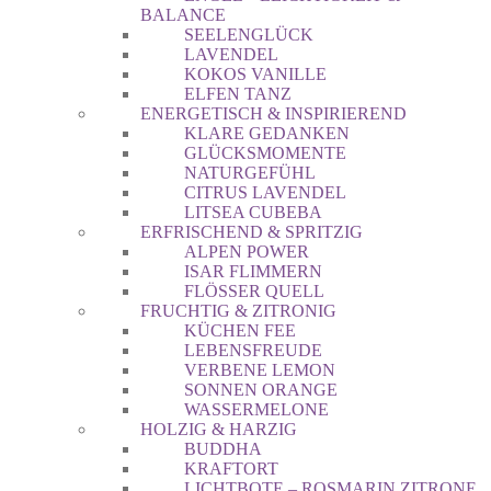
BALANCE
SEELENGLÜCK
LAVENDEL
KOKOS VANILLE
ELFEN TANZ
ENERGETISCH & INSPIRIEREND
KLARE GEDANKEN
GLÜCKSMOMENTE
NATURGEFÜHL
CITRUS LAVENDEL
LITSEA CUBEBA
ERFRISCHEND & SPRITZIG
ALPEN POWER
ISAR FLIMMERN
FLÖSSER QUELL
FRUCHTIG & ZITRONIG
KÜCHEN FEE
LEBENSFREUDE
VERBENE LEMON
SONNEN ORANGE
WASSERMELONE
HOLZIG & HARZIG
BUDDHA
KRAFTORT
LICHTBOTE – ROSMARIN ZITRONE