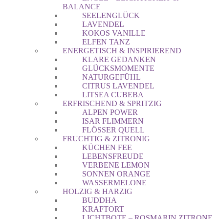
BALANCE
SEELENGLÜCK
LAVENDEL
KOKOS VANILLE
ELFEN TANZ
ENERGETISCH & INSPIRIEREND
KLARE GEDANKEN
GLÜCKSMOMENTE
NATURGEFÜHL
CITRUS LAVENDEL
LITSEA CUBEBA
ERFRISCHEND & SPRITZIG
ALPEN POWER
ISAR FLIMMERN
FLÖSSER QUELL
FRUCHTIG & ZITRONIG
KÜCHEN FEE
LEBENSFREUDE
VERBENE LEMON
SONNEN ORANGE
WASSERMELONE
HOLZIG & HARZIG
BUDDHA
KRAFTORT
LICHTBOTE – ROSMARIN ZITRONE