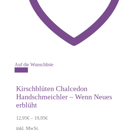
Auf die Wunschliste
Dieses
Details
Produkt
weist
mehrere
Kirschblüten Chalcedon
Varianten
Handschmeichler – Wenn Neues
auf.
Die
erblüht
Optionen
können
12,95
€
–
19,95
€
auf
der
inkl. MwSt.
Produktseite
gewählt