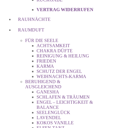
VERTRAG WIDERRUFEN
RAUHNÄCHTE
RAUMDUFT
FÜR DIE SEELE
ACHTSAMKEIT
CHAKRA DÜFTE
REINIGUNG & HEILUNG
FRIEDEN
KARMA
SCHUTZ DER ENGEL
WEIHNACHTS-KARMA
BERUHIGEND &
AUSGLEICHEND
GANESHA
SCHLAFEN & TRÄUMEN
ENGEL – LEICHTIGKEIT &
BALANCE
SEELENGLÜCK
LAVENDEL
KOKOS VANILLE
ELFEN TANZ