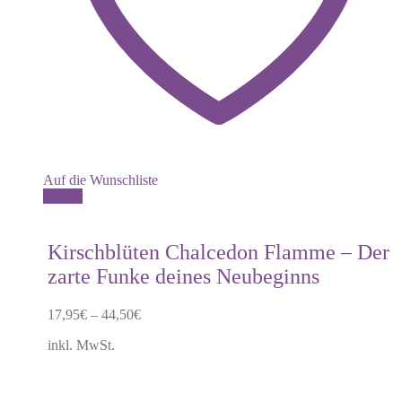
Auf die Wunschliste
Dieses
Details
Produkt
weist
mehrere
Kirschblüten Chalcedon Flamme – Der
Varianten
zarte Funke deines Neubeginns
auf.
Die
Optionen
17,95
€
–
44,50
€
können
auf
inkl. MwSt.
der
Produktseite
gewählt