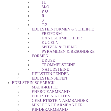
I-L
M-O
P-Q
R
S
T-Z
EDELSTEINFORMEN & SCHLIFFE
FREIFORM
HANDSCHMEICHLER
KUGELN
SPITZEN & TÜRME
PYRAMIDEN & BESONDERE
FORMEN
DRUSE
TROMMELSTEINE
NATURSTEINE
HEILSTEIN PENDEL
EDELSTEINSEIFEN
EDELSTEIN SCHMUCK
MALA-KETTE
ENERGIEARMBAND
EDELSTEIN KETTEN
GEBURTSSTEIN ARMBÄNDER
MINI DONUT ARMBÄNDER
KINDERARMBAND