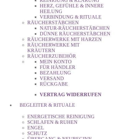
REINIGUNG & KLÄRUNG
HERZ, GEFÜHLE & INNERE
HEILUNG
VERBINDUNG & RITUALE
RÄUCHERSTÄBCHEN
NATUR-RÄUCHERSTÄBCHEN
DÜNNE RÄUCHERSTÄBCHEN
RÄUCHERWERKE MIT HARZEN
RÄUCHERWERKE MIT
KRÄUTERN
RÄUCHERZUBEHÖR
MEIN KONTO
FÜR HÄNDLER
BEZAHLUNG
VERSAND
RÜCKGABE
VERTRAG WIDERRUFEN
BEGLEITER & RITUALE
ENERGETISCHE REINIGUNG
SCHLAFEN & RUHEN
ENGEL
SCHUTZ
ÜBERGANG & NEUBEGINN