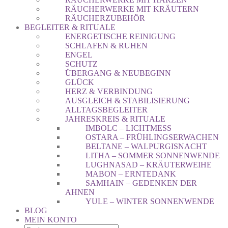
RÄUCHERWERKE MIT KRÄUTERN
RÄUCHERZUBEHÖR
BEGLEITER & RITUALE
ENERGETISCHE REINIGUNG
SCHLAFEN & RUHEN
ENGEL
SCHUTZ
ÜBERGANG & NEUBEGINN
GLÜCK
HERZ & VERBINDUNG
AUSGLEICH & STABILISIERUNG
ALLTAGSBEGLEITER
JAHRESKREIS & RITUALE
IMBOLC – LICHTMESS
OSTARA – FRÜHLINGSERWACHEN
BELTANE – WALPURGISNACHT
LITHA – SOMMER SONNENWENDE
LUGHNASAD – KRÄUTERWEIHE
MABON – ERNTEDANK
SAMHAIN – GEDENKEN DER
AHNEN
YULE – WINTER SONNENWENDE
BLOG
MEIN KONTO