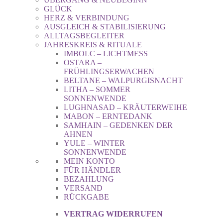
GLÜCK
HERZ & VERBINDUNG
AUSGLEICH & STABILISIERUNG
ALLTAGSBEGLEITER
JAHRESKREIS & RITUALE
IMBOLC – LICHTMESS
OSTARA –
FRÜHLINGSERWACHEN
BELTANE – WALPURGISNACHT
LITHA – SOMMER
SONNENWENDE
LUGHNASAD – KRÄUTERWEIHE
MABON – ERNTEDANK
SAMHAIN – GEDENKEN DER
AHNEN
YULE – WINTER
SONNENWENDE
MEIN KONTO
FÜR HÄNDLER
BEZAHLUNG
VERSAND
RÜCKGABE
VERTRAG WIDERRUFEN