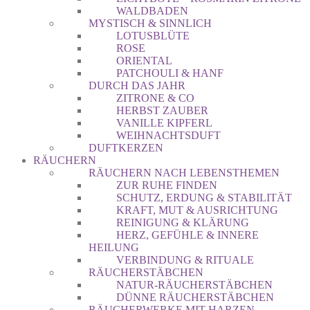
WALDBADEN
MYSTISCH & SINNLICH
LOTUSBLÜTE
ROSE
ORIENTAL
PATCHOULI & HANF
DURCH DAS JAHR
ZITRONE & CO
HERBST ZAUBER
VANILLE KIPFERL
WEIHNACHTSDUFT
DUFTKERZEN
RÄUCHERN
RÄUCHERN NACH LEBENSTHEMEN
ZUR RUHE FINDEN
SCHUTZ, ERDUNG & STABILITÄT
KRAFT, MUT & AUSRICHTUNG
REINIGUNG & KLÄRUNG
HERZ, GEFÜHLE & INNERE
HEILUNG
VERBINDUNG & RITUALE
RÄUCHERSTÄBCHEN
NATUR-RÄUCHERSTÄBCHEN
DÜNNE RÄUCHERSTÄBCHEN
RÄUCHERWERKE MIT HARZEN