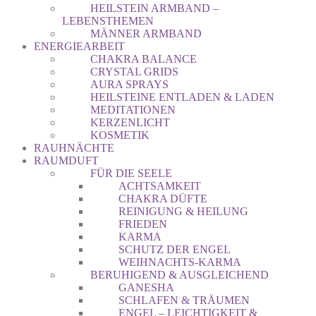
HEILSTEIN ARMBAND –
LEBENSTHEMEN
MÄNNER ARMBAND
ENERGIEARBEIT
CHAKRA BALANCE
CRYSTAL GRIDS
AURA SPRAYS
HEILSTEINE ENTLADEN & LADEN
MEDITATIONEN
KERZENLICHT
KOSMETIK
RAUHNÄCHTE
RAUMDUFT
FÜR DIE SEELE
ACHTSAMKEIT
CHAKRA DÜFTE
REINIGUNG & HEILUNG
FRIEDEN
KARMA
SCHUTZ DER ENGEL
WEIHNACHTS-KARMA
BERUHIGEND & AUSGLEICHEND
GANESHA
SCHLAFEN & TRÄUMEN
ENGEL – LEICHTIGKEIT &