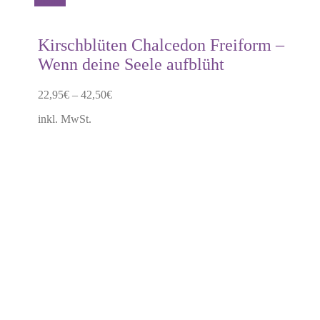
Details
Produkt
weist
mehrere
Kirschblüten Chalcedon Freiform –
Varianten
Wenn deine Seele aufblüht
auf.
Die
Optionen
22,95
€
–
42,50
€
können
auf
inkl. MwSt.
der
Produktseite
gewählt
werden