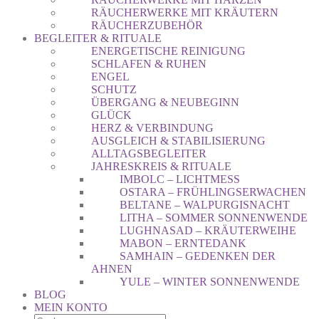
RÄUCHERWERKE MIT KRÄUTERN
RÄUCHERZUBEHÖR
BEGLEITER & RITUALE
ENERGETISCHE REINIGUNG
SCHLAFEN & RUHEN
ENGEL
SCHUTZ
ÜBERGANG & NEUBEGINN
GLÜCK
HERZ & VERBINDUNG
AUSGLEICH & STABILISIERUNG
ALLTAGSBEGLEITER
JAHRESKREIS & RITUALE
IMBOLC – LICHTMESS
OSTARA – FRÜHLINGSERWACHEN
BELTANE – WALPURGISNACHT
LITHA – SOMMER SONNENWENDE
LUGHNASAD – KRÄUTERWEIHE
MABON – ERNTEDANK
SAMHAIN – GEDENKEN DER
AHNEN
YULE – WINTER SONNENWENDE
BLOG
MEIN KONTO