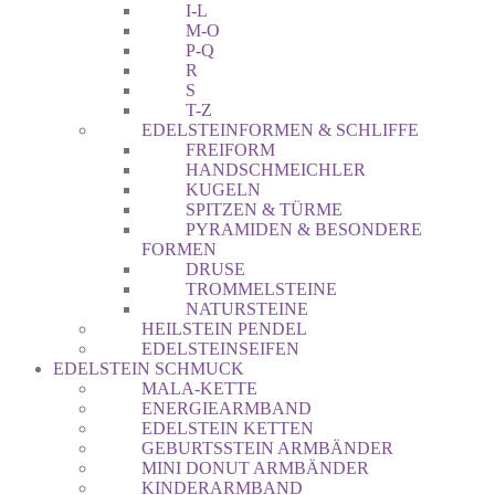
I-L
M-O
P-Q
R
S
T-Z
EDELSTEINFORMEN & SCHLIFFE
FREIFORM
HANDSCHMEICHLER
KUGELN
SPITZEN & TÜRME
PYRAMIDEN & BESONDERE
FORMEN
DRUSE
TROMMELSTEINE
NATURSTEINE
HEILSTEIN PENDEL
EDELSTEINSEIFEN
EDELSTEIN SCHMUCK
MALA-KETTE
ENERGIEARMBAND
EDELSTEIN KETTEN
GEBURTSSTEIN ARMBÄNDER
MINI DONUT ARMBÄNDER
KINDERARMBAND