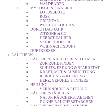
WALDBADEN
MYSTISCH & SINNLICH
LOTUSBLÜTE
ROSE
ORIENTAL
PATCHOULI & HANF
DURCH DAS JAHR
ZITRONE & CO
HERBST ZAUBER
VANILLE KIPFERL
WEIHNACHTSDUFT
DUFTKERZEN
RÄUCHERN
RÄUCHERN NACH LEBENSTHEMEN
ZUR RUHE FINDEN
SCHUTZ, ERDUNG & STABILITÄT
KRAFT, MUT & AUSRICHTUNG
REINIGUNG & KLÄRUNG
HERZ, GEFÜHLE & INNERE
HEILUNG
VERBINDUNG & RITUALE
RÄUCHERSTÄBCHEN
NATUR-RÄUCHERSTÄBCHEN
DÜNNE RÄUCHERSTÄBCHEN
RÄUCHERWERKE MIT HARZEN