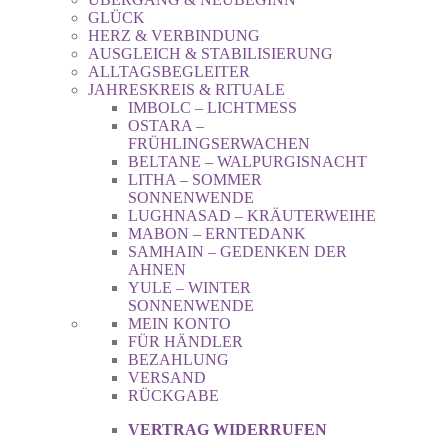
GLÜCK
HERZ & VERBINDUNG
AUSGLEICH & STABILISIERUNG
ALLTAGSBEGLEITER
JAHRESKREIS & RITUALE
IMBOLC – LICHTMESS
OSTARA –
FRÜHLINGSERWACHEN
BELTANE – WALPURGISNACHT
LITHA – SOMMER
SONNENWENDE
LUGHNASAD – KRÄUTERWEIHE
MABON – ERNTEDANK
SAMHAIN – GEDENKEN DER
AHNEN
YULE – WINTER
SONNENWENDE
MEIN KONTO
FÜR HÄNDLER
BEZAHLUNG
VERSAND
RÜCKGABE
VERTRAG WIDERRUFEN