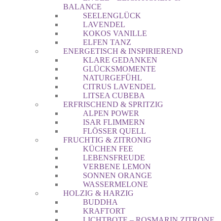
BALANCE
SEELENGLÜCK
LAVENDEL
KOKOS VANILLE
ELFEN TANZ
ENERGETISCH & INSPIRIEREND
KLARE GEDANKEN
GLÜCKSMOMENTE
NATURGEFÜHL
CITRUS LAVENDEL
LITSEA CUBEBA
ERFRISCHEND & SPRITZIG
ALPEN POWER
ISAR FLIMMERN
FLÖSSER QUELL
FRUCHTIG & ZITRONIG
KÜCHEN FEE
LEBENSFREUDE
VERBENE LEMON
SONNEN ORANGE
WASSERMELONE
HOLZIG & HARZIG
BUDDHA
KRAFTORT
LICHTBOTE – ROSMARIN ZITRONE