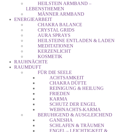
HEILSTEIN ARMBAND –
LEBENSTHEMEN
MÄNNER ARMBAND
ENERGIEARBEIT
CHAKRA BALANCE
CRYSTAL GRIDS
AURA SPRAYS
HEILSTEINE ENTLADEN & LADEN
MEDITATIONEN
KERZENLICHT
KOSMETIK
RAUHNÄCHTE
RAUMDUFT
FÜR DIE SEELE
ACHTSAMKEIT
CHAKRA DÜFTE
REINIGUNG & HEILUNG
FRIEDEN
KARMA
SCHUTZ DER ENGEL
WEIHNACHTS-KARMA
BERUHIGEND & AUSGLEICHEND
GANESHA
SCHLAFEN & TRÄUMEN
ENGEL – LEICHTIGKEIT &