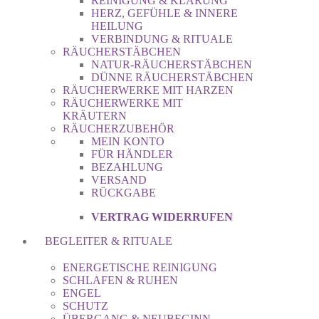
REINIGUNG & KLÄRUNG
HERZ, GEFÜHLE & INNERE
HEILUNG
VERBINDUNG & RITUALE
RÄUCHERSTÄBCHEN
NATUR-RÄUCHERSTÄBCHEN
DÜNNE RÄUCHERSTÄBCHEN
RÄUCHERWERKE MIT HARZEN
RÄUCHERWERKE MIT
KRÄUTERN
RÄUCHERZUBEHÖR
MEIN KONTO
FÜR HÄNDLER
BEZAHLUNG
VERSAND
RÜCKGABE
VERTRAG WIDERRUFEN
BEGLEITER & RITUALE
ENERGETISCHE REINIGUNG
SCHLAFEN & RUHEN
ENGEL
SCHUTZ
ÜBERGANG & NEUBEGINN