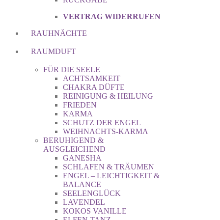
VERTRAG WIDERRUFEN
RAUHNÄCHTE
RAUMDUFT
FÜR DIE SEELE
ACHTSAMKEIT
CHAKRA DÜFTE
REINIGUNG & HEILUNG
FRIEDEN
KARMA
SCHUTZ DER ENGEL
WEIHNACHTS-KARMA
BERUHIGEND &
AUSGLEICHEND
GANESHA
SCHLAFEN & TRÄUMEN
ENGEL – LEICHTIGKEIT &
BALANCE
SEELENGLÜCK
LAVENDEL
KOKOS VANILLE
ELFEN TANZ