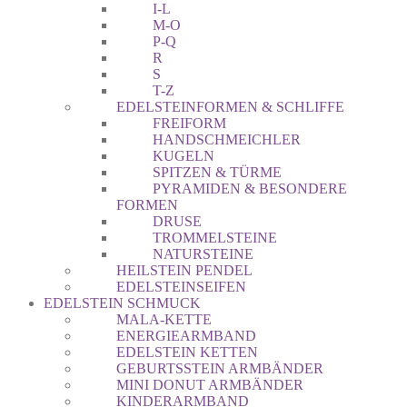
I-L
M-O
P-Q
R
S
T-Z
EDELSTEINFORMEN & SCHLIFFE
FREIFORM
HANDSCHMEICHLER
KUGELN
SPITZEN & TÜRME
PYRAMIDEN & BESONDERE
FORMEN
DRUSE
TROMMELSTEINE
NATURSTEINE
HEILSTEIN PENDEL
EDELSTEINSEIFEN
EDELSTEIN SCHMUCK
MALA-KETTE
ENERGIEARMBAND
EDELSTEIN KETTEN
GEBURTSSTEIN ARMBÄNDER
MINI DONUT ARMBÄNDER
KINDERARMBAND