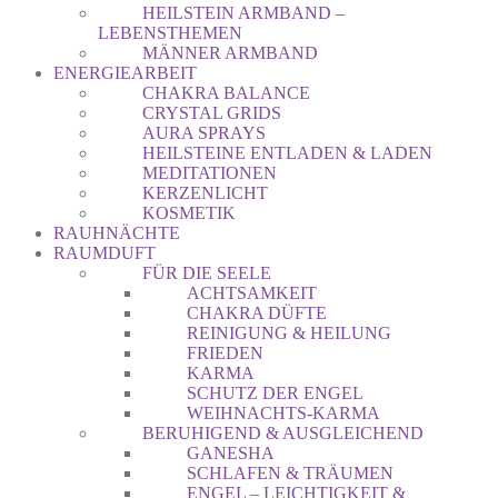
HEILSTEIN ARMBAND –
LEBENSTHEMEN
MÄNNER ARMBAND
ENERGIEARBEIT
CHAKRA BALANCE
CRYSTAL GRIDS
AURA SPRAYS
HEILSTEINE ENTLADEN & LADEN
MEDITATIONEN
KERZENLICHT
KOSMETIK
RAUHNÄCHTE
RAUMDUFT
FÜR DIE SEELE
ACHTSAMKEIT
CHAKRA DÜFTE
REINIGUNG & HEILUNG
FRIEDEN
KARMA
SCHUTZ DER ENGEL
WEIHNACHTS-KARMA
BERUHIGEND & AUSGLEICHEND
GANESHA
SCHLAFEN & TRÄUMEN
ENGEL – LEICHTIGKEIT &