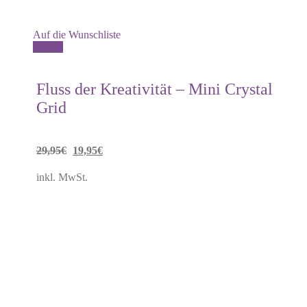
Auf die Wunschliste
Details
Fluss der Kreativität – Mini Crystal
Grid
Ursprünglicher
Aktueller
29,95
€
19,95
€
Preis
Preis
inkl. MwSt.
war:
ist:
29,95€
19,95€.