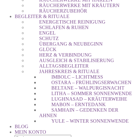
RÄUCHERWERKE MIT KRÄUTERN
RÄUCHERZUBEHÖR
BEGLEITER & RITUALE
ENERGETISCHE REINIGUNG
SCHLAFEN & RUHEN
ENGEL
SCHUTZ
ÜBERGANG & NEUBEGINN
GLÜCK
HERZ & VERBINDUNG
AUSGLEICH & STABILISIERUNG
ALLTAGSBEGLEITER
JAHRESKREIS & RITUALE
IMBOLC – LICHTMESS
OSTARA – FRÜHLINGSERWACHEN
BELTANE – WALPURGISNACHT
LITHA – SOMMER SONNENWENDE
LUGHNASAD – KRÄUTERWEIHE
MABON – ERNTEDANK
SAMHAIN – GEDENKEN DER
AHNEN
YULE – WINTER SONNENWENDE
BLOG
MEIN KONTO