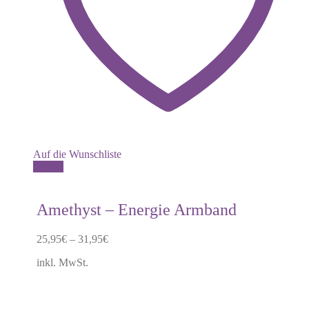
Auf die Wunschliste
Dieses
Details
Produkt
weist
mehrere
Amethyst – Energie Armband
Varianten
auf.
25,95
€
–
31,95
€
Die
Optionen
inkl. MwSt.
können
auf
der
Produktseite