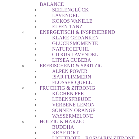
BALANCE
SEELENGLÜCK
LAVENDEL
KOKOS VANILLE
ELFEN TANZ
ENERGETISCH & INSPIRIEREND
KLARE GEDANKEN
GLÜCKSMOMENTE
NATURGEFÜHL
CITRUS LAVENDEL
LITSEA CUBEBA
ERFRISCHEND & SPRITZIG
ALPEN POWER
ISAR FLIMMERN
FLÖSSER QUELL
FRUCHTIG & ZITRONIG
KÜCHEN FEE
LEBENSFREUDE
VERBENE LEMON
SONNEN ORANGE
WASSERMELONE
HOLZIG & HARZIG
BUDDHA
KRAFTORT
LICHTBOTE – ROSMARIN ZITRONE