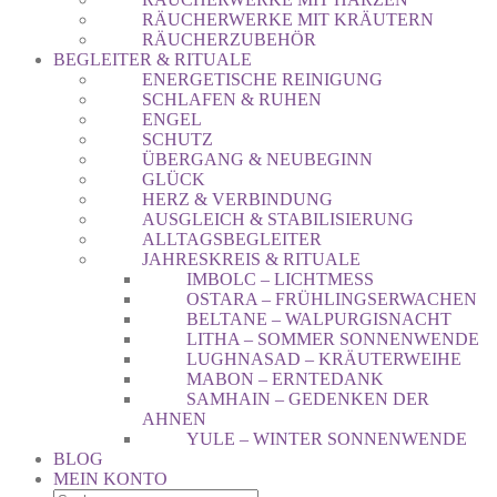
RÄUCHERWERKE MIT KRÄUTERN
RÄUCHERZUBEHÖR
BEGLEITER & RITUALE
ENERGETISCHE REINIGUNG
SCHLAFEN & RUHEN
ENGEL
SCHUTZ
ÜBERGANG & NEUBEGINN
GLÜCK
HERZ & VERBINDUNG
AUSGLEICH & STABILISIERUNG
ALLTAGSBEGLEITER
JAHRESKREIS & RITUALE
IMBOLC – LICHTMESS
OSTARA – FRÜHLINGSERWACHEN
BELTANE – WALPURGISNACHT
LITHA – SOMMER SONNENWENDE
LUGHNASAD – KRÄUTERWEIHE
MABON – ERNTEDANK
SAMHAIN – GEDENKEN DER
AHNEN
YULE – WINTER SONNENWENDE
BLOG
MEIN KONTO