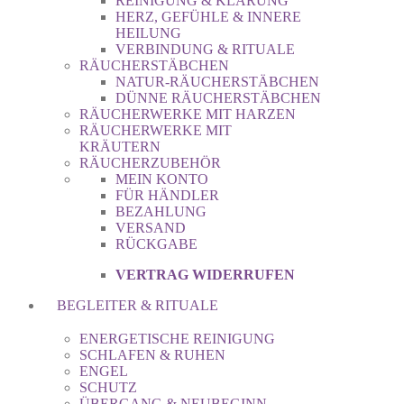
REINIGUNG & KLÄRUNG
HERZ, GEFÜHLE & INNERE
HEILUNG
VERBINDUNG & RITUALE
RÄUCHERSTÄBCHEN
NATUR-RÄUCHERSTÄBCHEN
DÜNNE RÄUCHERSTÄBCHEN
RÄUCHERWERKE MIT HARZEN
RÄUCHERWERKE MIT
KRÄUTERN
RÄUCHERZUBEHÖR
MEIN KONTO
FÜR HÄNDLER
BEZAHLUNG
VERSAND
RÜCKGABE
VERTRAG WIDERRUFEN
BEGLEITER & RITUALE
ENERGETISCHE REINIGUNG
SCHLAFEN & RUHEN
ENGEL
SCHUTZ
ÜBERGANG & NEUBEGINN