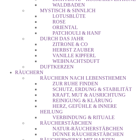
WALDBADEN
MYSTISCH & SINNLICH
LOTUSBLÜTE
ROSE
ORIENTAL
PATCHOULI & HANF
DURCH DAS JAHR
ZITRONE & CO
HERBST ZAUBER
VANILLE KIPFERL
WEIHNACHTSDUFT
DUFTKERZEN
RÄUCHERN
RÄUCHERN NACH LEBENSTHEMEN
ZUR RUHE FINDEN
SCHUTZ, ERDUNG & STABILITÄT
KRAFT, MUT & AUSRICHTUNG
REINIGUNG & KLÄRUNG
HERZ, GEFÜHLE & INNERE
HEILUNG
VERBINDUNG & RITUALE
RÄUCHERSTÄBCHEN
NATUR-RÄUCHERSTÄBCHEN
DÜNNE RÄUCHERSTÄBCHEN
RÄUCHERWERKE MIT HARZEN