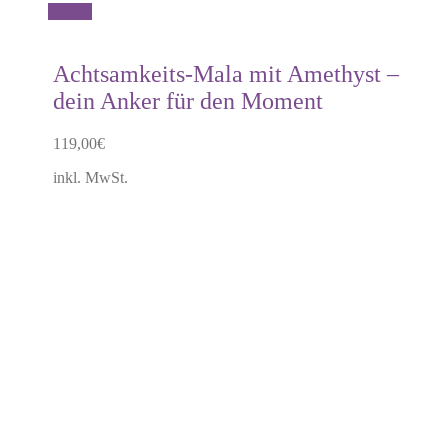
Dieses
Details
Produkt
weist
mehrere
Achtsamkeits-Mala mit Amethyst –
Varianten
dein Anker für den Moment
auf.
Die
Optionen
119,00
€
können
auf
inkl. MwSt.
der
Produktseite
gewählt
werden