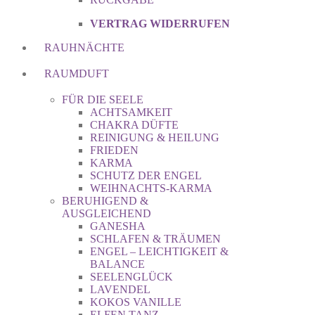
VERTRAG WIDERRUFEN
RAUHNÄCHTE
RAUMDUFT
FÜR DIE SEELE
ACHTSAMKEIT
CHAKRA DÜFTE
REINIGUNG & HEILUNG
FRIEDEN
KARMA
SCHUTZ DER ENGEL
WEIHNACHTS-KARMA
BERUHIGEND &
AUSGLEICHEND
GANESHA
SCHLAFEN & TRÄUMEN
ENGEL – LEICHTIGKEIT &
BALANCE
SEELENGLÜCK
LAVENDEL
KOKOS VANILLE
ELFEN TANZ