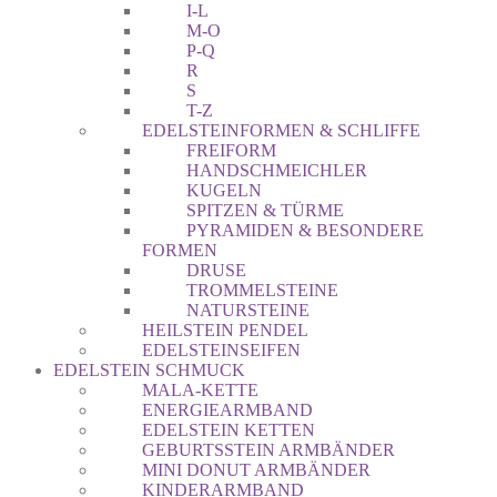
I-L
M-O
P-Q
R
S
T-Z
EDELSTEINFORMEN & SCHLIFFE
FREIFORM
HANDSCHMEICHLER
KUGELN
SPITZEN & TÜRME
PYRAMIDEN & BESONDERE
FORMEN
DRUSE
TROMMELSTEINE
NATURSTEINE
HEILSTEIN PENDEL
EDELSTEINSEIFEN
EDELSTEIN SCHMUCK
MALA-KETTE
ENERGIEARMBAND
EDELSTEIN KETTEN
GEBURTSSTEIN ARMBÄNDER
MINI DONUT ARMBÄNDER
KINDERARMBAND