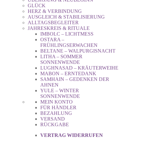
GLÜCK
HERZ & VERBINDUNG
AUSGLEICH & STABILISIERUNG
ALLTAGSBEGLEITER
JAHRESKREIS & RITUALE
IMBOLC – LICHTMESS
OSTARA –
FRÜHLINGSERWACHEN
BELTANE – WALPURGISNACHT
LITHA – SOMMER
SONNENWENDE
LUGHNASAD – KRÄUTERWEIHE
MABON – ERNTEDANK
SAMHAIN – GEDENKEN DER
AHNEN
YULE – WINTER
SONNENWENDE
MEIN KONTO
FÜR HÄNDLER
BEZAHLUNG
VERSAND
RÜCKGABE
VERTRAG WIDERRUFEN