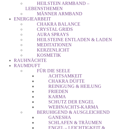
HEILSTEIN ARMBAND –
LEBENSTHEMEN
MÄNNER ARMBAND
ENERGIEARBEIT
CHAKRA BALANCE
CRYSTAL GRIDS
AURA SPRAYS
HEILSTEINE ENTLADEN & LADEN
MEDITATIONEN
KERZENLICHT
KOSMETIK
RAUHNÄCHTE
RAUMDUFT
FÜR DIE SEELE
ACHTSAMKEIT
CHAKRA DÜFTE
REINIGUNG & HEILUNG
FRIEDEN
KARMA
SCHUTZ DER ENGEL
WEIHNACHTS-KARMA
BERUHIGEND & AUSGLEICHEND
GANESHA
SCHLAFEN & TRÄUMEN
ENGEL – LEICHTIGKEIT &