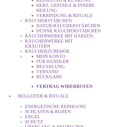
REINIGUNG & KLÄRUNG
HERZ, GEFÜHLE & INNERE
HEILUNG
VERBINDUNG & RITUALE
RÄUCHERSTÄBCHEN
NATUR-RÄUCHERSTÄBCHEN
DÜNNE RÄUCHERSTÄBCHEN
RÄUCHERWERKE MIT HARZEN
RÄUCHERWERKE MIT
KRÄUTERN
RÄUCHERZUBEHÖR
MEIN KONTO
FÜR HÄNDLER
BEZAHLUNG
VERSAND
RÜCKGABE
VERTRAG WIDERRUFEN
BEGLEITER & RITUALE
ENERGETISCHE REINIGUNG
SCHLAFEN & RUHEN
ENGEL
SCHUTZ
ÜBERGANG & NEUBEGINN