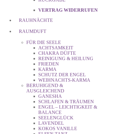
VERTRAG WIDERRUFEN
RAUHNÄCHTE
RAUMDUFT
FÜR DIE SEELE
ACHTSAMKEIT
CHAKRA DÜFTE
REINIGUNG & HEILUNG
FRIEDEN
KARMA
SCHUTZ DER ENGEL
WEIHNACHTS-KARMA
BERUHIGEND &
AUSGLEICHEND
GANESHA
SCHLAFEN & TRÄUMEN
ENGEL – LEICHTIGKEIT &
BALANCE
SEELENGLÜCK
LAVENDEL
KOKOS VANILLE
ELFEN TANZ