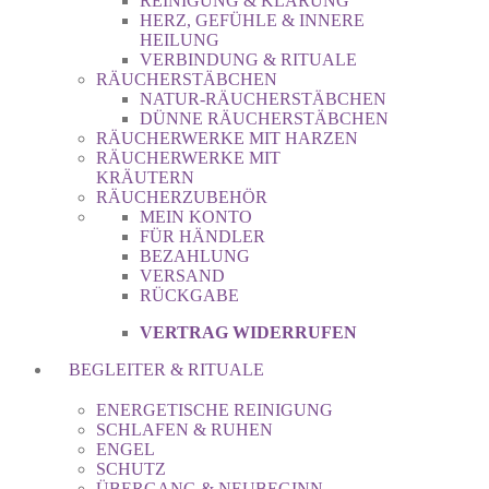
REINIGUNG & KLÄRUNG
HERZ, GEFÜHLE & INNERE
HEILUNG
VERBINDUNG & RITUALE
RÄUCHERSTÄBCHEN
NATUR-RÄUCHERSTÄBCHEN
DÜNNE RÄUCHERSTÄBCHEN
RÄUCHERWERKE MIT HARZEN
RÄUCHERWERKE MIT
KRÄUTERN
RÄUCHERZUBEHÖR
MEIN KONTO
FÜR HÄNDLER
BEZAHLUNG
VERSAND
RÜCKGABE
VERTRAG WIDERRUFEN
BEGLEITER & RITUALE
ENERGETISCHE REINIGUNG
SCHLAFEN & RUHEN
ENGEL
SCHUTZ
ÜBERGANG & NEUBEGINN