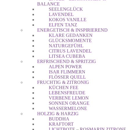
BALANCE
SEELENGLÜCK
LAVENDEL
KOKOS VANILLE
ELFEN TANZ
ENERGETISCH & INSPIRIEREND
KLARE GEDANKEN
GLÜCKSMOMENTE
NATURGEFÜHL
CITRUS LAVENDEL
LITSEA CUBEBA
ERFRISCHEND & SPRITZIG
ALPEN POWER
ISAR FLIMMERN
FLÖSSER QUELL
FRUCHTIG & ZITRONIG
KÜCHEN FEE
LEBENSFREUDE
VERBENE LEMON
SONNEN ORANGE
WASSERMELONE
HOLZIG & HARZIG
BUDDHA
KRAFTORT
LICHTBOTE – ROSMARIN ZITRONE