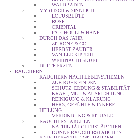
WALDBADEN
MYSTISCH & SINNLICH
LOTUSBLÜTE
ROSE
ORIENTAL
PATCHOULI & HANF
DURCH DAS JAHR
ZITRONE & CO
HERBST ZAUBER
VANILLE KIPFERL
WEIHNACHTSDUFT
DUFTKERZEN
RÄUCHERN
RÄUCHERN NACH LEBENSTHEMEN
ZUR RUHE FINDEN
SCHUTZ, ERDUNG & STABILITÄT
KRAFT, MUT & AUSRICHTUNG
REINIGUNG & KLÄRUNG
HERZ, GEFÜHLE & INNERE
HEILUNG
VERBINDUNG & RITUALE
RÄUCHERSTÄBCHEN
NATUR-RÄUCHERSTÄBCHEN
DÜNNE RÄUCHERSTÄBCHEN
RÄUCHERWERKE MIT HARZEN