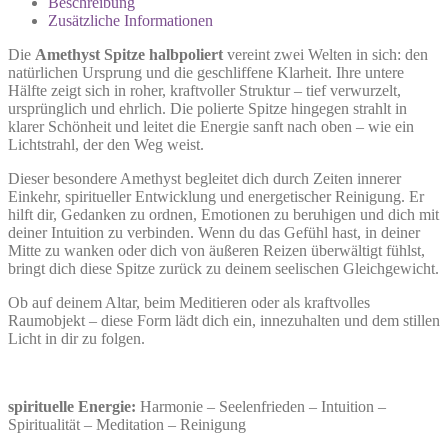
Beschreibung
Zusätzliche Informationen
Die
Amethyst Spitze halbpoliert
vereint zwei Welten in sich: den
natürlichen Ursprung und die geschliffene Klarheit. Ihre untere
Hälfte zeigt sich in roher, kraftvoller Struktur – tief verwurzelt,
ursprünglich und ehrlich. Die polierte Spitze hingegen strahlt in
klarer Schönheit und leitet die Energie sanft nach oben – wie ein
Lichtstrahl, der den Weg weist.
Dieser besondere Amethyst begleitet dich durch Zeiten innerer
Einkehr, spiritueller Entwicklung und energetischer Reinigung. Er
hilft dir, Gedanken zu ordnen, Emotionen zu beruhigen und dich mit
deiner Intuition zu verbinden. Wenn du das Gefühl hast, in deiner
Mitte zu wanken oder dich von äußeren Reizen überwältigt fühlst,
bringt dich diese Spitze zurück zu deinem seelischen Gleichgewicht.
Ob auf deinem Altar, beim Meditieren oder als kraftvolles
Raumobjekt – diese Form lädt dich ein, innezuhalten und dem stillen
Licht in dir zu folgen.
spirituelle Energie:
Harmonie – Seelenfrieden – Intuition –
Spiritualität – Meditation – Reinigung