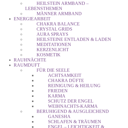
HEILSTEIN ARMBAND –
LEBENSTHEMEN
MÄNNER ARMBAND
ENERGIEARBEIT
CHAKRA BALANCE
CRYSTAL GRIDS
AURA SPRAYS
HEILSTEINE ENTLADEN & LADEN
MEDITATIONEN
KERZENLICHT
KOSMETIK
RAUHNÄCHTE
RAUMDUFT
FÜR DIE SEELE
ACHTSAMKEIT
CHAKRA DÜFTE
REINIGUNG & HEILUNG
FRIEDEN
KARMA
SCHUTZ DER ENGEL
WEIHNACHTS-KARMA
BERUHIGEND & AUSGLEICHEND
GANESHA
SCHLAFEN & TRÄUMEN
ENGEL – LEICHTIGKEIT &