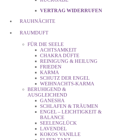
VERTRAG WIDERRUFEN
RAUHNÄCHTE
RAUMDUFT
FÜR DIE SEELE
ACHTSAMKEIT
CHAKRA DÜFTE
REINIGUNG & HEILUNG
FRIEDEN
KARMA
SCHUTZ DER ENGEL
WEIHNACHTS-KARMA
BERUHIGEND &
AUSGLEICHEND
GANESHA
SCHLAFEN & TRÄUMEN
ENGEL – LEICHTIGKEIT &
BALANCE
SEELENGLÜCK
LAVENDEL
KOKOS VANILLE
ELFEN TANZ