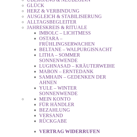
GLÜCK
HERZ & VERBINDUNG
AUSGLEICH & STABILISIERUNG
ALLTAGSBEGLEITER
JAHRESKREIS & RITUALE
IMBOLC – LICHTMESS
OSTARA –
FRÜHLINGSERWACHEN
BELTANE – WALPURGISNACHT
LITHA – SOMMER
SONNENWENDE
LUGHNASAD – KRÄUTERWEIHE
MABON – ERNTEDANK
SAMHAIN – GEDENKEN DER
AHNEN
YULE – WINTER
SONNENWENDE
MEIN KONTO
FÜR HÄNDLER
BEZAHLUNG
VERSAND
RÜCKGABE
VERTRAG WIDERRUFEN