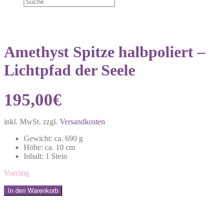
Amethyst Spitze halbpoliert –
Lichtpfad der Seele
195,00
€
inkl. MwSt.
zzgl.
Versandkosten
Gewicht: ca. 690 g
Höhe: ca. 10 cm
Inhalt: 1 Stein
Vorrätig
Amethyst
In den Warenkorb
Spitze
Share:
halbpoliert
–