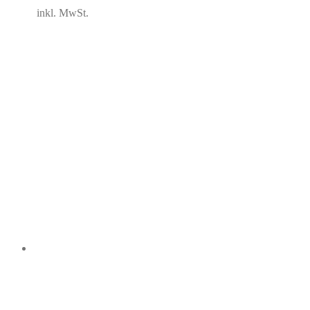
Preis
Preis
inkl. MwSt.
war:
ist:
29,95€
19,95€.