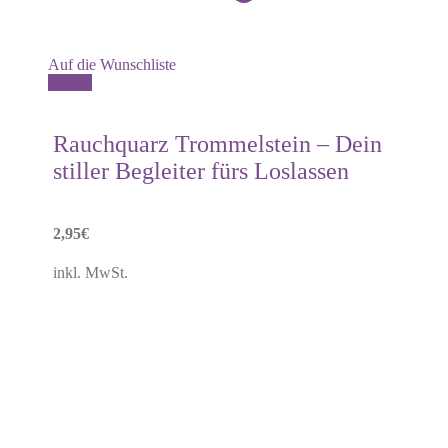
Auf die Wunschliste
Dieses
Details
Produkt
weist
mehrere
Rauchquarz Trommelstein – Dein
Varianten
stiller Begleiter fürs Loslassen
auf.
Die
Optionen
können
2,95
€
auf
der
inkl. MwSt.
Produktseite
gewählt
werden