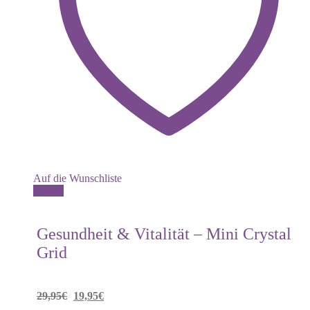
Auf die Wunschliste
Details
Gesundheit & Vitalität – Mini Crystal
Grid
Ursprünglicher
Aktueller
29,95
€
19,95
€