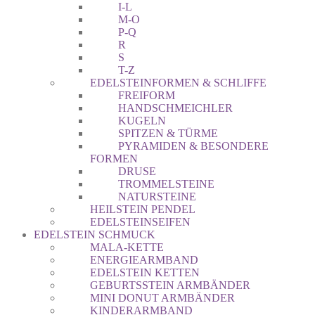
I-L
M-O
P-Q
R
S
T-Z
EDELSTEINFORMEN & SCHLIFFE
FREIFORM
HANDSCHMEICHLER
KUGELN
SPITZEN & TÜRME
PYRAMIDEN & BESONDERE
FORMEN
DRUSE
TROMMELSTEINE
NATURSTEINE
HEILSTEIN PENDEL
EDELSTEINSEIFEN
EDELSTEIN SCHMUCK
MALA-KETTE
ENERGIEARMBAND
EDELSTEIN KETTEN
GEBURTSSTEIN ARMBÄNDER
MINI DONUT ARMBÄNDER
KINDERARMBAND