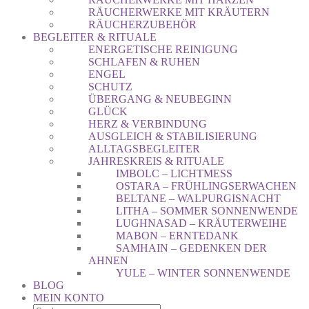
RÄUCHERWERKE MIT KRÄUTERN
RÄUCHERZUBEHÖR
BEGLEITER & RITUALE
ENERGETISCHE REINIGUNG
SCHLAFEN & RUHEN
ENGEL
SCHUTZ
ÜBERGANG & NEUBEGINN
GLÜCK
HERZ & VERBINDUNG
AUSGLEICH & STABILISIERUNG
ALLTAGSBEGLEITER
JAHRESKREIS & RITUALE
IMBOLC – LICHTMESS
OSTARA – FRÜHLINGSERWACHEN
BELTANE – WALPURGISNACHT
LITHA – SOMMER SONNENWENDE
LUGHNASAD – KRÄUTERWEIHE
MABON – ERNTEDANK
SAMHAIN – GEDENKEN DER
AHNEN
YULE – WINTER SONNENWENDE
BLOG
MEIN KONTO