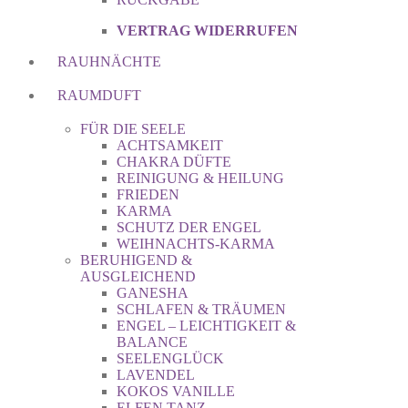
VERTRAG WIDERRUFEN
RAUHNÄCHTE
RAUMDUFT
FÜR DIE SEELE
ACHTSAMKEIT
CHAKRA DÜFTE
REINIGUNG & HEILUNG
FRIEDEN
KARMA
SCHUTZ DER ENGEL
WEIHNACHTS-KARMA
BERUHIGEND &
AUSGLEICHEND
GANESHA
SCHLAFEN & TRÄUMEN
ENGEL – LEICHTIGKEIT &
BALANCE
SEELENGLÜCK
LAVENDEL
KOKOS VANILLE
ELFEN TANZ