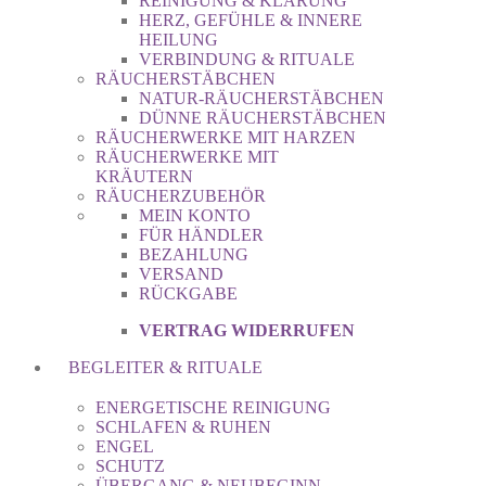
REINIGUNG & KLÄRUNG
HERZ, GEFÜHLE & INNERE
HEILUNG
VERBINDUNG & RITUALE
RÄUCHERSTÄBCHEN
NATUR-RÄUCHERSTÄBCHEN
DÜNNE RÄUCHERSTÄBCHEN
RÄUCHERWERKE MIT HARZEN
RÄUCHERWERKE MIT
KRÄUTERN
RÄUCHERZUBEHÖR
MEIN KONTO
FÜR HÄNDLER
BEZAHLUNG
VERSAND
RÜCKGABE
VERTRAG WIDERRUFEN
BEGLEITER & RITUALE
ENERGETISCHE REINIGUNG
SCHLAFEN & RUHEN
ENGEL
SCHUTZ
ÜBERGANG & NEUBEGINN