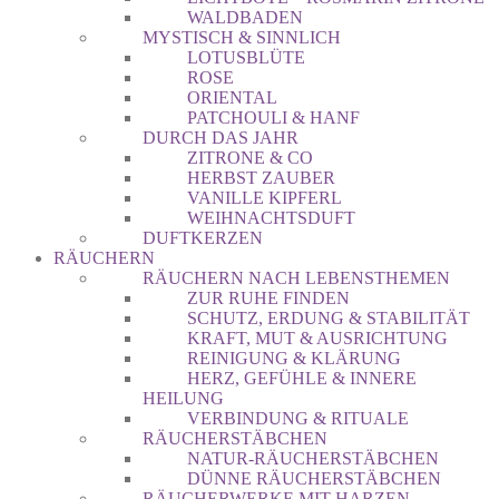
WALDBADEN
MYSTISCH & SINNLICH
LOTUSBLÜTE
ROSE
ORIENTAL
PATCHOULI & HANF
DURCH DAS JAHR
ZITRONE & CO
HERBST ZAUBER
VANILLE KIPFERL
WEIHNACHTSDUFT
DUFTKERZEN
RÄUCHERN
RÄUCHERN NACH LEBENSTHEMEN
ZUR RUHE FINDEN
SCHUTZ, ERDUNG & STABILITÄT
KRAFT, MUT & AUSRICHTUNG
REINIGUNG & KLÄRUNG
HERZ, GEFÜHLE & INNERE
HEILUNG
VERBINDUNG & RITUALE
RÄUCHERSTÄBCHEN
NATUR-RÄUCHERSTÄBCHEN
DÜNNE RÄUCHERSTÄBCHEN
RÄUCHERWERKE MIT HARZEN