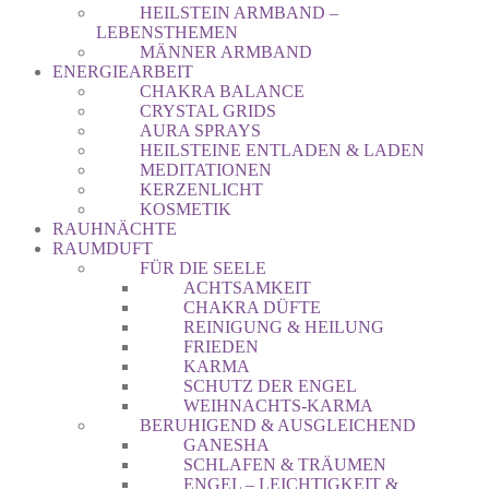
HEILSTEIN ARMBAND –
LEBENSTHEMEN
MÄNNER ARMBAND
ENERGIEARBEIT
CHAKRA BALANCE
CRYSTAL GRIDS
AURA SPRAYS
HEILSTEINE ENTLADEN & LADEN
MEDITATIONEN
KERZENLICHT
KOSMETIK
RAUHNÄCHTE
RAUMDUFT
FÜR DIE SEELE
ACHTSAMKEIT
CHAKRA DÜFTE
REINIGUNG & HEILUNG
FRIEDEN
KARMA
SCHUTZ DER ENGEL
WEIHNACHTS-KARMA
BERUHIGEND & AUSGLEICHEND
GANESHA
SCHLAFEN & TRÄUMEN
ENGEL – LEICHTIGKEIT &