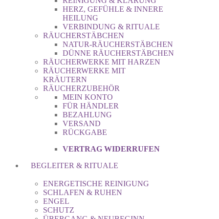
REINIGUNG & KLÄRUNG
HERZ, GEFÜHLE & INNERE
HEILUNG
VERBINDUNG & RITUALE
RÄUCHERSTÄBCHEN
NATUR-RÄUCHERSTÄBCHEN
DÜNNE RÄUCHERSTÄBCHEN
RÄUCHERWERKE MIT HARZEN
RÄUCHERWERKE MIT
KRÄUTERN
RÄUCHERZUBEHÖR
MEIN KONTO
FÜR HÄNDLER
BEZAHLUNG
VERSAND
RÜCKGABE
VERTRAG WIDERRUFEN
BEGLEITER & RITUALE
ENERGETISCHE REINIGUNG
SCHLAFEN & RUHEN
ENGEL
SCHUTZ
ÜBERGANG & NEUBEGINN