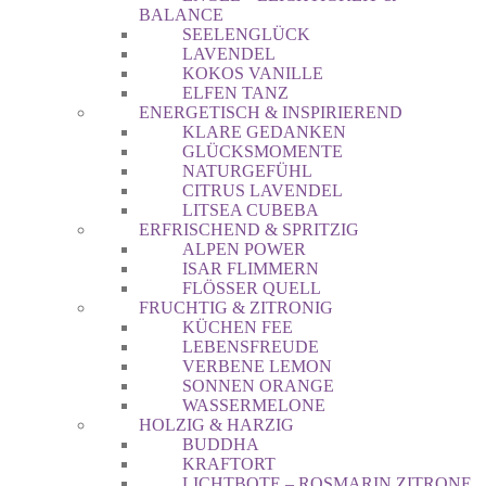
BALANCE
SEELENGLÜCK
LAVENDEL
KOKOS VANILLE
ELFEN TANZ
ENERGETISCH & INSPIRIEREND
KLARE GEDANKEN
GLÜCKSMOMENTE
NATURGEFÜHL
CITRUS LAVENDEL
LITSEA CUBEBA
ERFRISCHEND & SPRITZIG
ALPEN POWER
ISAR FLIMMERN
FLÖSSER QUELL
FRUCHTIG & ZITRONIG
KÜCHEN FEE
LEBENSFREUDE
VERBENE LEMON
SONNEN ORANGE
WASSERMELONE
HOLZIG & HARZIG
BUDDHA
KRAFTORT
LICHTBOTE – ROSMARIN ZITRONE