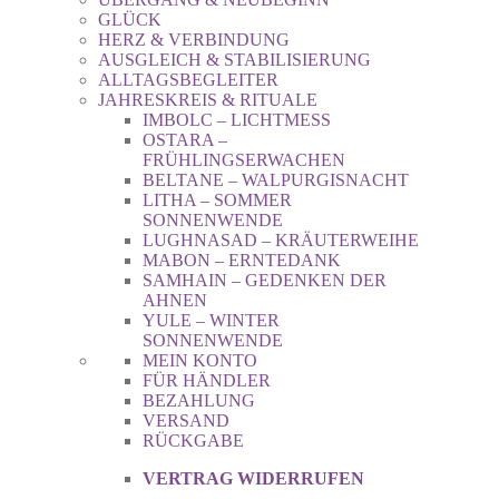
GLÜCK
HERZ & VERBINDUNG
AUSGLEICH & STABILISIERUNG
ALLTAGSBEGLEITER
JAHRESKREIS & RITUALE
IMBOLC – LICHTMESS
OSTARA –
FRÜHLINGSERWACHEN
BELTANE – WALPURGISNACHT
LITHA – SOMMER
SONNENWENDE
LUGHNASAD – KRÄUTERWEIHE
MABON – ERNTEDANK
SAMHAIN – GEDENKEN DER
AHNEN
YULE – WINTER
SONNENWENDE
MEIN KONTO
FÜR HÄNDLER
BEZAHLUNG
VERSAND
RÜCKGABE
VERTRAG WIDERRUFEN