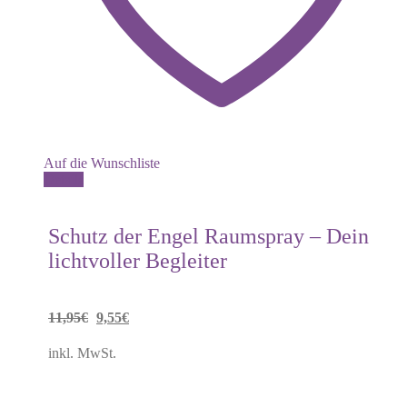
Auf die Wunschliste
Details
Schutz der Engel Raumspray – Dein
lichtvoller Begleiter
Ursprünglicher
Aktueller
11,95
€
9,55
€
Preis
Preis
inkl. MwSt.
war:
ist: