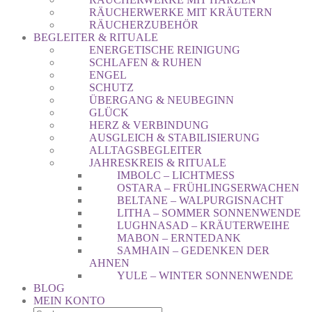
RÄUCHERWERKE MIT KRÄUTERN
RÄUCHERZUBEHÖR
BEGLEITER & RITUALE
ENERGETISCHE REINIGUNG
SCHLAFEN & RUHEN
ENGEL
SCHUTZ
ÜBERGANG & NEUBEGINN
GLÜCK
HERZ & VERBINDUNG
AUSGLEICH & STABILISIERUNG
ALLTAGSBEGLEITER
JAHRESKREIS & RITUALE
IMBOLC – LICHTMESS
OSTARA – FRÜHLINGSERWACHEN
BELTANE – WALPURGISNACHT
LITHA – SOMMER SONNENWENDE
LUGHNASAD – KRÄUTERWEIHE
MABON – ERNTEDANK
SAMHAIN – GEDENKEN DER
AHNEN
YULE – WINTER SONNENWENDE
BLOG
MEIN KONTO