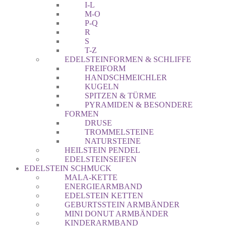
I-L
M-O
P-Q
R
S
T-Z
EDELSTEINFORMEN & SCHLIFFE
FREIFORM
HANDSCHMEICHLER
KUGELN
SPITZEN & TÜRME
PYRAMIDEN & BESONDERE
FORMEN
DRUSE
TROMMELSTEINE
NATURSTEINE
HEILSTEIN PENDEL
EDELSTEINSEIFEN
EDELSTEIN SCHMUCK
MALA-KETTE
ENERGIEARMBAND
EDELSTEIN KETTEN
GEBURTSSTEIN ARMBÄNDER
MINI DONUT ARMBÄNDER
KINDERARMBAND