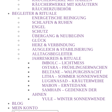
RÄUCHERWERKE MIT KRÄUTERN
RÄUCHERZUBEHÖR
BEGLEITER & RITUALE
ENERGETISCHE REINIGUNG
SCHLAFEN & RUHEN
ENGEL
SCHUTZ
ÜBERGANG & NEUBEGINN
GLÜCK
HERZ & VERBINDUNG
AUSGLEICH & STABILISIERUNG
ALLTAGSBEGLEITER
JAHRESKREIS & RITUALE
IMBOLC – LICHTMESS
OSTARA – FRÜHLINGSERWACHEN
BELTANE – WALPURGISNACHT
LITHA – SOMMER SONNENWENDE
LUGHNASAD – KRÄUTERWEIHE
MABON – ERNTEDANK
SAMHAIN – GEDENKEN DER
AHNEN
YULE – WINTER SONNENWENDE
BLOG
MEIN KONTO