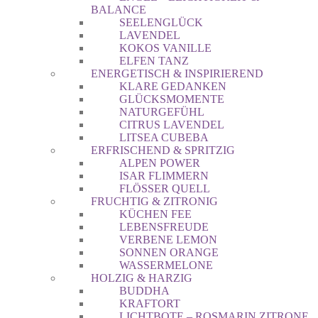
BALANCE
SEELENGLÜCK
LAVENDEL
KOKOS VANILLE
ELFEN TANZ
ENERGETISCH & INSPIRIEREND
KLARE GEDANKEN
GLÜCKSMOMENTE
NATURGEFÜHL
CITRUS LAVENDEL
LITSEA CUBEBA
ERFRISCHEND & SPRITZIG
ALPEN POWER
ISAR FLIMMERN
FLÖSSER QUELL
FRUCHTIG & ZITRONIG
KÜCHEN FEE
LEBENSFREUDE
VERBENE LEMON
SONNEN ORANGE
WASSERMELONE
HOLZIG & HARZIG
BUDDHA
KRAFTORT
LICHTBOTE – ROSMARIN ZITRONE