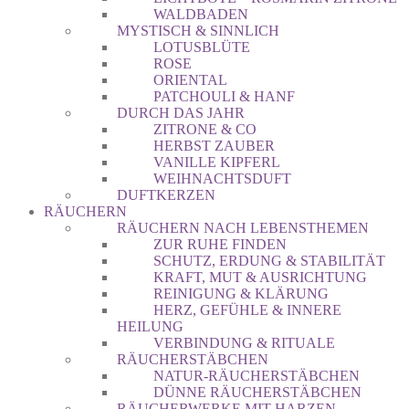
WALDBADEN
MYSTISCH & SINNLICH
LOTUSBLÜTE
ROSE
ORIENTAL
PATCHOULI & HANF
DURCH DAS JAHR
ZITRONE & CO
HERBST ZAUBER
VANILLE KIPFERL
WEIHNACHTSDUFT
DUFTKERZEN
RÄUCHERN
RÄUCHERN NACH LEBENSTHEMEN
ZUR RUHE FINDEN
SCHUTZ, ERDUNG & STABILITÄT
KRAFT, MUT & AUSRICHTUNG
REINIGUNG & KLÄRUNG
HERZ, GEFÜHLE & INNERE
HEILUNG
VERBINDUNG & RITUALE
RÄUCHERSTÄBCHEN
NATUR-RÄUCHERSTÄBCHEN
DÜNNE RÄUCHERSTÄBCHEN
RÄUCHERWERKE MIT HARZEN