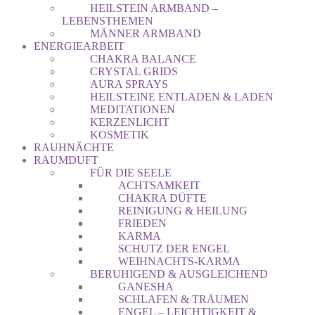
HEILSTEIN ARMBAND –
LEBENSTHEMEN
MÄNNER ARMBAND
ENERGIEARBEIT
CHAKRA BALANCE
CRYSTAL GRIDS
AURA SPRAYS
HEILSTEINE ENTLADEN & LADEN
MEDITATIONEN
KERZENLICHT
KOSMETIK
RAUHNÄCHTE
RAUMDUFT
FÜR DIE SEELE
ACHTSAMKEIT
CHAKRA DÜFTE
REINIGUNG & HEILUNG
FRIEDEN
KARMA
SCHUTZ DER ENGEL
WEIHNACHTS-KARMA
BERUHIGEND & AUSGLEICHEND
GANESHA
SCHLAFEN & TRÄUMEN
ENGEL – LEICHTIGKEIT &