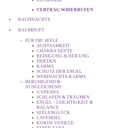
VERTRAG WIDERRUFEN
RAUHNÄCHTE
RAUMDUFT
FÜR DIE SEELE
ACHTSAMKEIT
CHAKRA DÜFTE
REINIGUNG & HEILUNG
FRIEDEN
KARMA
SCHUTZ DER ENGEL
WEIHNACHTS-KARMA
BERUHIGEND &
AUSGLEICHEND
GANESHA
SCHLAFEN & TRÄUMEN
ENGEL – LEICHTIGKEIT &
BALANCE
SEELENGLÜCK
LAVENDEL
KOKOS VANILLE
ELFEN TANZ