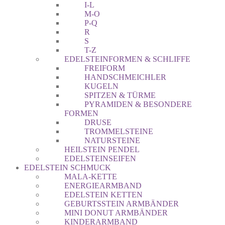
I-L
M-O
P-Q
R
S
T-Z
EDELSTEINFORMEN & SCHLIFFE
FREIFORM
HANDSCHMEICHLER
KUGELN
SPITZEN & TÜRME
PYRAMIDEN & BESONDERE
FORMEN
DRUSE
TROMMELSTEINE
NATURSTEINE
HEILSTEIN PENDEL
EDELSTEINSEIFEN
EDELSTEIN SCHMUCK
MALA-KETTE
ENERGIEARMBAND
EDELSTEIN KETTEN
GEBURTSSTEIN ARMBÄNDER
MINI DONUT ARMBÄNDER
KINDERARMBAND