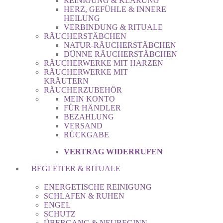
REINIGUNG & KLÄRUNG
HERZ, GEFÜHLE & INNERE
HEILUNG
VERBINDUNG & RITUALE
RÄUCHERSTÄBCHEN
NATUR-RÄUCHERSTÄBCHEN
DÜNNE RÄUCHERSTÄBCHEN
RÄUCHERWERKE MIT HARZEN
RÄUCHERWERKE MIT
KRÄUTERN
RÄUCHERZUBEHÖR
MEIN KONTO
FÜR HÄNDLER
BEZAHLUNG
VERSAND
RÜCKGABE
VERTRAG WIDERRUFEN
BEGLEITER & RITUALE
ENERGETISCHE REINIGUNG
SCHLAFEN & RUHEN
ENGEL
SCHUTZ
ÜBERGANG & NEUBEGINN