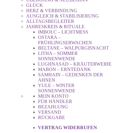
GLÜCK
HERZ & VERBINDUNG
AUSGLEICH & STABILISIERUNG
ALLTAGSBEGLEITER
JAHRESKREIS & RITUALE
IMBOLC – LICHTMESS
OSTARA –
FRÜHLINGSERWACHEN
BELTANE – WALPURGISNACHT
LITHA – SOMMER
SONNENWENDE
LUGHNASAD – KRÄUTERWEIHE
MABON – ERNTEDANK
SAMHAIN – GEDENKEN DER
AHNEN
YULE – WINTER
SONNENWENDE
MEIN KONTO
FÜR HÄNDLER
BEZAHLUNG
VERSAND
RÜCKGABE
VERTRAG WIDERRUFEN