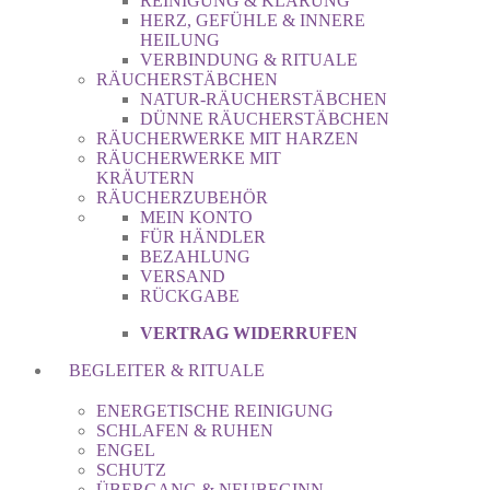
REINIGUNG & KLÄRUNG
HERZ, GEFÜHLE & INNERE
HEILUNG
VERBINDUNG & RITUALE
RÄUCHERSTÄBCHEN
NATUR-RÄUCHERSTÄBCHEN
DÜNNE RÄUCHERSTÄBCHEN
RÄUCHERWERKE MIT HARZEN
RÄUCHERWERKE MIT
KRÄUTERN
RÄUCHERZUBEHÖR
MEIN KONTO
FÜR HÄNDLER
BEZAHLUNG
VERSAND
RÜCKGABE
VERTRAG WIDERRUFEN
BEGLEITER & RITUALE
ENERGETISCHE REINIGUNG
SCHLAFEN & RUHEN
ENGEL
SCHUTZ
ÜBERGANG & NEUBEGINN