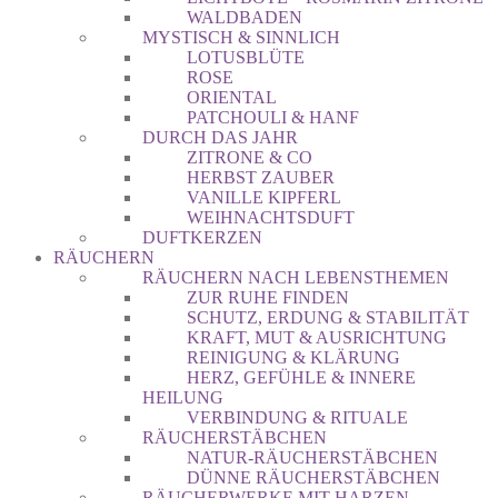
WALDBADEN
MYSTISCH & SINNLICH
LOTUSBLÜTE
ROSE
ORIENTAL
PATCHOULI & HANF
DURCH DAS JAHR
ZITRONE & CO
HERBST ZAUBER
VANILLE KIPFERL
WEIHNACHTSDUFT
DUFTKERZEN
RÄUCHERN
RÄUCHERN NACH LEBENSTHEMEN
ZUR RUHE FINDEN
SCHUTZ, ERDUNG & STABILITÄT
KRAFT, MUT & AUSRICHTUNG
REINIGUNG & KLÄRUNG
HERZ, GEFÜHLE & INNERE
HEILUNG
VERBINDUNG & RITUALE
RÄUCHERSTÄBCHEN
NATUR-RÄUCHERSTÄBCHEN
DÜNNE RÄUCHERSTÄBCHEN
RÄUCHERWERKE MIT HARZEN