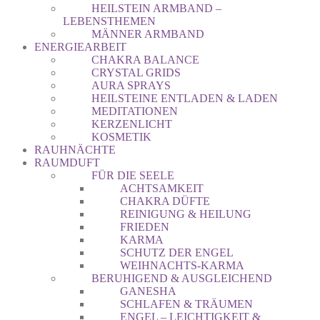
HEILSTEIN ARMBAND –
LEBENSTHEMEN
MÄNNER ARMBAND
ENERGIEARBEIT
CHAKRA BALANCE
CRYSTAL GRIDS
AURA SPRAYS
HEILSTEINE ENTLADEN & LADEN
MEDITATIONEN
KERZENLICHT
KOSMETIK
RAUHNÄCHTE
RAUMDUFT
FÜR DIE SEELE
ACHTSAMKEIT
CHAKRA DÜFTE
REINIGUNG & HEILUNG
FRIEDEN
KARMA
SCHUTZ DER ENGEL
WEIHNACHTS-KARMA
BERUHIGEND & AUSGLEICHEND
GANESHA
SCHLAFEN & TRÄUMEN
ENGEL – LEICHTIGKEIT &