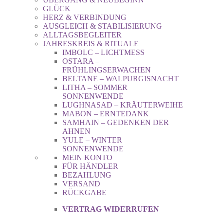
GLÜCK
HERZ & VERBINDUNG
AUSGLEICH & STABILISIERUNG
ALLTAGSBEGLEITER
JAHRESKREIS & RITUALE
IMBOLC – LICHTMESS
OSTARA –
FRÜHLINGSERWACHEN
BELTANE – WALPURGISNACHT
LITHA – SOMMER
SONNENWENDE
LUGHNASAD – KRÄUTERWEIHE
MABON – ERNTEDANK
SAMHAIN – GEDENKEN DER
AHNEN
YULE – WINTER
SONNENWENDE
MEIN KONTO
FÜR HÄNDLER
BEZAHLUNG
VERSAND
RÜCKGABE
VERTRAG WIDERRUFEN