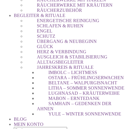
RÄUCHERWERKE MIT KRÄUTERN
RÄUCHERZUBEHÖR
BEGLEITER & RITUALE
ENERGETISCHE REINIGUNG
SCHLAFEN & RUHEN
ENGEL
SCHUTZ
ÜBERGANG & NEUBEGINN
GLÜCK
HERZ & VERBINDUNG
AUSGLEICH & STABILISIERUNG
ALLTAGSBEGLEITER
JAHRESKREIS & RITUALE
IMBOLC – LICHTMESS
OSTARA – FRÜHLINGSERWACHEN
BELTANE – WALPURGISNACHT
LITHA – SOMMER SONNENWENDE
LUGHNASAD – KRÄUTERWEIHE
MABON – ERNTEDANK
SAMHAIN – GEDENKEN DER
AHNEN
YULE – WINTER SONNENWENDE
BLOG
MEIN KONTO