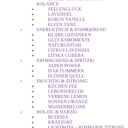
BALANCE
SEELENGLÜCK
LAVENDEL
KOKOS VANILLE
ELFEN TANZ
ENERGETISCH & INSPIRIEREND
KLARE GEDANKEN
GLÜCKSMOMENTE
NATURGEFÜHL
CITRUS LAVENDEL
LITSEA CUBEBA
ERFRISCHEND & SPRITZIG
ALPEN POWER
ISAR FLIMMERN
FLÖSSER QUELL
FRUCHTIG & ZITRONIG
KÜCHEN FEE
LEBENSFREUDE
VERBENE LEMON
SONNEN ORANGE
WASSERMELONE
HOLZIG & HARZIG
BUDDHA
KRAFTORT
LICHTBOTE – ROSMARIN ZITRONE