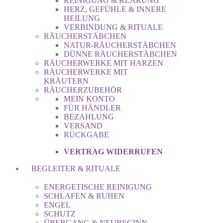
REINIGUNG & KLÄRUNG
HERZ, GEFÜHLE & INNERE
HEILUNG
VERBINDUNG & RITUALE
RÄUCHERSTÄBCHEN
NATUR-RÄUCHERSTÄBCHEN
DÜNNE RÄUCHERSTÄBCHEN
RÄUCHERWERKE MIT HARZEN
RÄUCHERWERKE MIT
KRÄUTERN
RÄUCHERZUBEHÖR
MEIN KONTO
FÜR HÄNDLER
BEZAHLUNG
VERSAND
RÜCKGABE
VERTRAG WIDERRUFEN
BEGLEITER & RITUALE
ENERGETISCHE REINIGUNG
SCHLAFEN & RUHEN
ENGEL
SCHUTZ
ÜBERGANG & NEUBEGINN