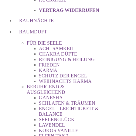
VERTRAG WIDERRUFEN
RAUHNÄCHTE
RAUMDUFT
FÜR DIE SEELE
ACHTSAMKEIT
CHAKRA DÜFTE
REINIGUNG & HEILUNG
FRIEDEN
KARMA
SCHUTZ DER ENGEL
WEIHNACHTS-KARMA
BERUHIGEND &
AUSGLEICHEND
GANESHA
SCHLAFEN & TRÄUMEN
ENGEL – LEICHTIGKEIT &
BALANCE
SEELENGLÜCK
LAVENDEL
KOKOS VANILLE
ELFEN TANZ