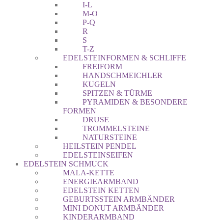
I-L
M-O
P-Q
R
S
T-Z
EDELSTEINFORMEN & SCHLIFFE
FREIFORM
HANDSCHMEICHLER
KUGELN
SPITZEN & TÜRME
PYRAMIDEN & BESONDERE
FORMEN
DRUSE
TROMMELSTEINE
NATURSTEINE
HEILSTEIN PENDEL
EDELSTEINSEIFEN
EDELSTEIN SCHMUCK
MALA-KETTE
ENERGIEARMBAND
EDELSTEIN KETTEN
GEBURTSSTEIN ARMBÄNDER
MINI DONUT ARMBÄNDER
KINDERARMBAND