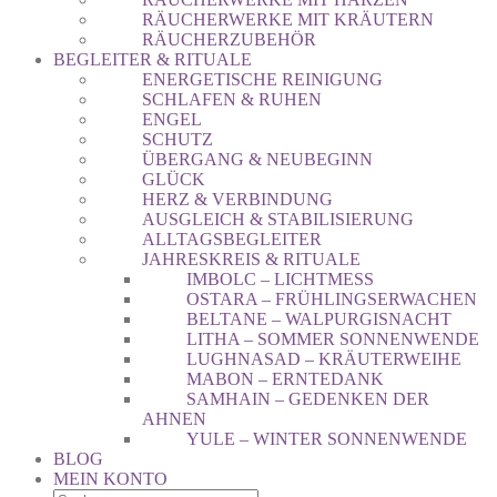
RÄUCHERWERKE MIT KRÄUTERN
RÄUCHERZUBEHÖR
BEGLEITER & RITUALE
ENERGETISCHE REINIGUNG
SCHLAFEN & RUHEN
ENGEL
SCHUTZ
ÜBERGANG & NEUBEGINN
GLÜCK
HERZ & VERBINDUNG
AUSGLEICH & STABILISIERUNG
ALLTAGSBEGLEITER
JAHRESKREIS & RITUALE
IMBOLC – LICHTMESS
OSTARA – FRÜHLINGSERWACHEN
BELTANE – WALPURGISNACHT
LITHA – SOMMER SONNENWENDE
LUGHNASAD – KRÄUTERWEIHE
MABON – ERNTEDANK
SAMHAIN – GEDENKEN DER
AHNEN
YULE – WINTER SONNENWENDE
BLOG
MEIN KONTO