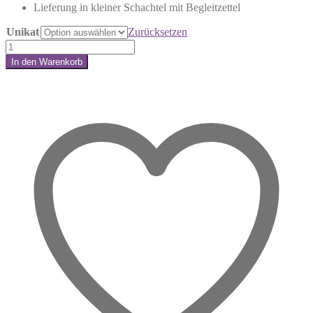
Lieferung in kleiner Schachtel mit Begleitzettel
Unikat
Zurücksetzen
Rauchquarz
Pendel
In den Warenkorb
–
Share:
geschützt
bei
dir
bleiben,
Antworten
finden
Menge