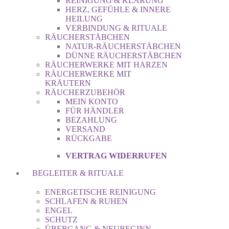
REINIGUNG & KLÄRUNG
HERZ, GEFÜHLE & INNERE
HEILUNG
VERBINDUNG & RITUALE
RÄUCHERSTÄBCHEN
NATUR-RÄUCHERSTÄBCHEN
DÜNNE RÄUCHERSTÄBCHEN
RÄUCHERWERKE MIT HARZEN
RÄUCHERWERKE MIT
KRÄUTERN
RÄUCHERZUBEHÖR
MEIN KONTO
FÜR HÄNDLER
BEZAHLUNG
VERSAND
RÜCKGABE
VERTRAG WIDERRUFEN
BEGLEITER & RITUALE
ENERGETISCHE REINIGUNG
SCHLAFEN & RUHEN
ENGEL
SCHUTZ
ÜBERGANG & NEUBEGINN