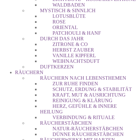
WALDBADEN
MYSTISCH & SINNLICH
LOTUSBLÜTE
ROSE
ORIENTAL
PATCHOULI & HANF
DURCH DAS JAHR
ZITRONE & CO
HERBST ZAUBER
VANILLE KIPFERL
WEIHNACHTSDUFT
DUFTKERZEN
RÄUCHERN
RÄUCHERN NACH LEBENSTHEMEN
ZUR RUHE FINDEN
SCHUTZ, ERDUNG & STABILITÄT
KRAFT, MUT & AUSRICHTUNG
REINIGUNG & KLÄRUNG
HERZ, GEFÜHLE & INNERE
HEILUNG
VERBINDUNG & RITUALE
RÄUCHERSTÄBCHEN
NATUR-RÄUCHERSTÄBCHEN
DÜNNE RÄUCHERSTÄBCHEN
RÄUCHERWERKE MIT HARZEN