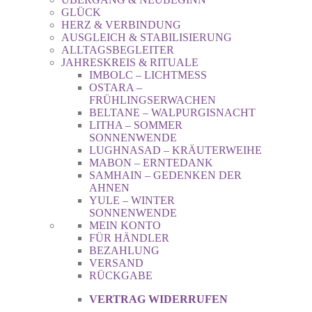
GLÜCK
HERZ & VERBINDUNG
AUSGLEICH & STABILISIERUNG
ALLTAGSBEGLEITER
JAHRESKREIS & RITUALE
IMBOLC – LICHTMESS
OSTARA –
FRÜHLINGSERWACHEN
BELTANE – WALPURGISNACHT
LITHA – SOMMER
SONNENWENDE
LUGHNASAD – KRÄUTERWEIHE
MABON – ERNTEDANK
SAMHAIN – GEDENKEN DER
AHNEN
YULE – WINTER
SONNENWENDE
MEIN KONTO
FÜR HÄNDLER
BEZAHLUNG
VERSAND
RÜCKGABE
VERTRAG WIDERRUFEN