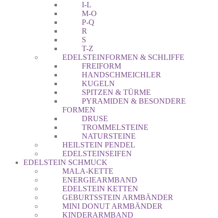
I-L
M-O
P-Q
R
S
T-Z
EDELSTEINFORMEN & SCHLIFFE
FREIFORM
HANDSCHMEICHLER
KUGELN
SPITZEN & TÜRME
PYRAMIDEN & BESONDERE
FORMEN
DRUSE
TROMMELSTEINE
NATURSTEINE
HEILSTEIN PENDEL
EDELSTEINSEIFEN
EDELSTEIN SCHMUCK
MALA-KETTE
ENERGIEARMBAND
EDELSTEIN KETTEN
GEBURTSSTEIN ARMBÄNDER
MINI DONUT ARMBÄNDER
KINDERARMBAND