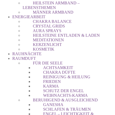
HEILSTEIN ARMBAND –
LEBENSTHEMEN
MÄNNER ARMBAND
ENERGIEARBEIT
CHAKRA BALANCE
CRYSTAL GRIDS
AURA SPRAYS
HEILSTEINE ENTLADEN & LADEN
MEDITATIONEN
KERZENLICHT
KOSMETIK
RAUHNÄCHTE
RAUMDUFT
FÜR DIE SEELE
ACHTSAMKEIT
CHAKRA DÜFTE
REINIGUNG & HEILUNG
FRIEDEN
KARMA
SCHUTZ DER ENGEL
WEIHNACHTS-KARMA
BERUHIGEND & AUSGLEICHEND
GANESHA
SCHLAFEN & TRÄUMEN
ENGEL – LEICHTIGKEIT &