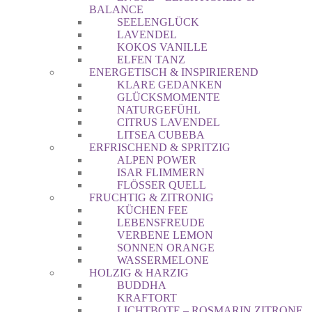
BALANCE
SEELENGLÜCK
LAVENDEL
KOKOS VANILLE
ELFEN TANZ
ENERGETISCH & INSPIRIEREND
KLARE GEDANKEN
GLÜCKSMOMENTE
NATURGEFÜHL
CITRUS LAVENDEL
LITSEA CUBEBA
ERFRISCHEND & SPRITZIG
ALPEN POWER
ISAR FLIMMERN
FLÖSSER QUELL
FRUCHTIG & ZITRONIG
KÜCHEN FEE
LEBENSFREUDE
VERBENE LEMON
SONNEN ORANGE
WASSERMELONE
HOLZIG & HARZIG
BUDDHA
KRAFTORT
LICHTBOTE – ROSMARIN ZITRONE