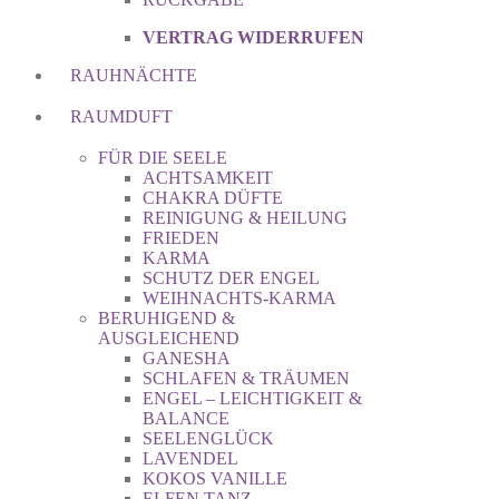
VERTRAG WIDERRUFEN
RAUHNÄCHTE
RAUMDUFT
FÜR DIE SEELE
ACHTSAMKEIT
CHAKRA DÜFTE
REINIGUNG & HEILUNG
FRIEDEN
KARMA
SCHUTZ DER ENGEL
WEIHNACHTS-KARMA
BERUHIGEND &
AUSGLEICHEND
GANESHA
SCHLAFEN & TRÄUMEN
ENGEL – LEICHTIGKEIT &
BALANCE
SEELENGLÜCK
LAVENDEL
KOKOS VANILLE
ELFEN TANZ