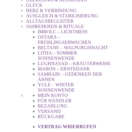
GLÜCK
HERZ & VERBINDUNG
AUSGLEICH & STABILISIERUNG
ALLTAGSBEGLEITER
JAHRESKREIS & RITUALE
IMBOLC – LICHTMESS
OSTARA –
FRÜHLINGSERWACHEN
BELTANE – WALPURGISNACHT
LITHA – SOMMER
SONNENWENDE
LUGHNASAD – KRÄUTERWEIHE
MABON – ERNTEDANK
SAMHAIN – GEDENKEN DER
AHNEN
YULE – WINTER
SONNENWENDE
MEIN KONTO
FÜR HÄNDLER
BEZAHLUNG
VERSAND
RÜCKGABE
VERTRAG WIDERRUFEN