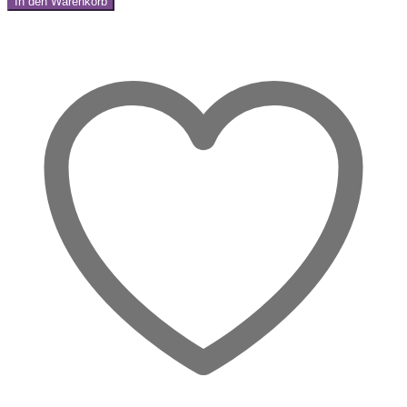
In den Warenkorb
Trommelstein
Share:
–
Dein
Stein
des
Neubeginns
Menge