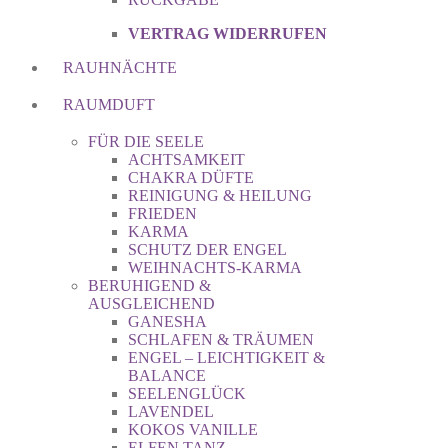
VERTRAG WIDERRUFEN
RAUHNÄCHTE
RAUMDUFT
FÜR DIE SEELE
ACHTSAMKEIT
CHAKRA DÜFTE
REINIGUNG & HEILUNG
FRIEDEN
KARMA
SCHUTZ DER ENGEL
WEIHNACHTS-KARMA
BERUHIGEND &
AUSGLEICHEND
GANESHA
SCHLAFEN & TRÄUMEN
ENGEL – LEICHTIGKEIT &
BALANCE
SEELENGLÜCK
LAVENDEL
KOKOS VANILLE
ELFEN TANZ