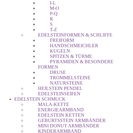
I-L
M-O
P-Q
R
S
T-Z
EDELSTEINFORMEN & SCHLIFFE
FREIFORM
HANDSCHMEICHLER
KUGELN
SPITZEN & TÜRME
PYRAMIDEN & BESONDERE
FORMEN
DRUSE
TROMMELSTEINE
NATURSTEINE
HEILSTEIN PENDEL
EDELSTEINSEIFEN
EDELSTEIN SCHMUCK
MALA-KETTE
ENERGIEARMBAND
EDELSTEIN KETTEN
GEBURTSSTEIN ARMBÄNDER
MINI DONUT ARMBÄNDER
KINDERARMBAND