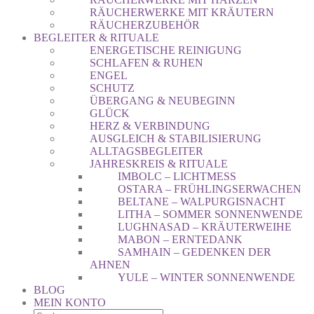
RÄUCHERWERKE MIT KRÄUTERN
RÄUCHERZUBEHÖR
BEGLEITER & RITUALE
ENERGETISCHE REINIGUNG
SCHLAFEN & RUHEN
ENGEL
SCHUTZ
ÜBERGANG & NEUBEGINN
GLÜCK
HERZ & VERBINDUNG
AUSGLEICH & STABILISIERUNG
ALLTAGSBEGLEITER
JAHRESKREIS & RITUALE
IMBOLC – LICHTMESS
OSTARA – FRÜHLINGSERWACHEN
BELTANE – WALPURGISNACHT
LITHA – SOMMER SONNENWENDE
LUGHNASAD – KRÄUTERWEIHE
MABON – ERNTEDANK
SAMHAIN – GEDENKEN DER
AHNEN
YULE – WINTER SONNENWENDE
BLOG
MEIN KONTO