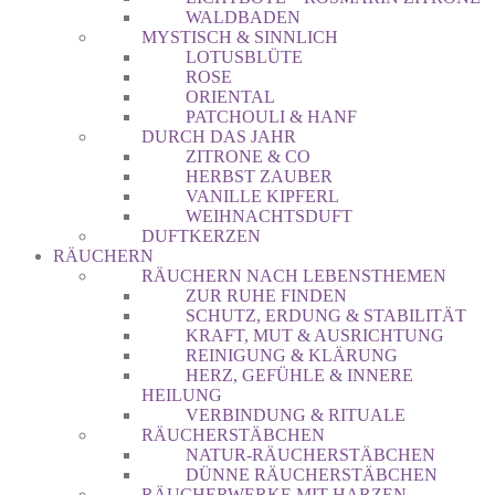
WALDBADEN
MYSTISCH & SINNLICH
LOTUSBLÜTE
ROSE
ORIENTAL
PATCHOULI & HANF
DURCH DAS JAHR
ZITRONE & CO
HERBST ZAUBER
VANILLE KIPFERL
WEIHNACHTSDUFT
DUFTKERZEN
RÄUCHERN
RÄUCHERN NACH LEBENSTHEMEN
ZUR RUHE FINDEN
SCHUTZ, ERDUNG & STABILITÄT
KRAFT, MUT & AUSRICHTUNG
REINIGUNG & KLÄRUNG
HERZ, GEFÜHLE & INNERE
HEILUNG
VERBINDUNG & RITUALE
RÄUCHERSTÄBCHEN
NATUR-RÄUCHERSTÄBCHEN
DÜNNE RÄUCHERSTÄBCHEN
RÄUCHERWERKE MIT HARZEN