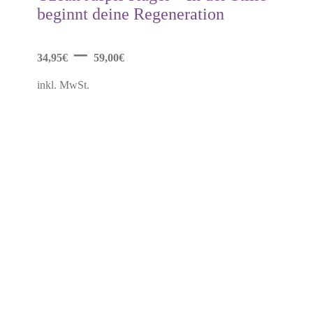
Varianten
beginnt deine Regeneration
auf.
Die
Optionen
–
können
34,95
€
59,00
€
auf
der
inkl. MwSt.
Produktseite
gewählt
werden