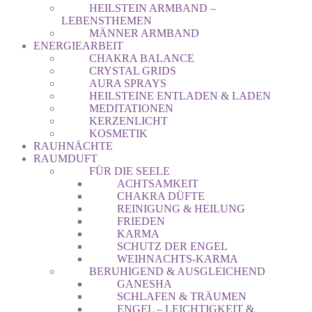
HEILSTEIN ARMBAND –
LEBENSTHEMEN
MÄNNER ARMBAND
ENERGIEARBEIT
CHAKRA BALANCE
CRYSTAL GRIDS
AURA SPRAYS
HEILSTEINE ENTLADEN & LADEN
MEDITATIONEN
KERZENLICHT
KOSMETIK
RAUHNÄCHTE
RAUMDUFT
FÜR DIE SEELE
ACHTSAMKEIT
CHAKRA DÜFTE
REINIGUNG & HEILUNG
FRIEDEN
KARMA
SCHUTZ DER ENGEL
WEIHNACHTS-KARMA
BERUHIGEND & AUSGLEICHEND
GANESHA
SCHLAFEN & TRÄUMEN
ENGEL – LEICHTIGKEIT &