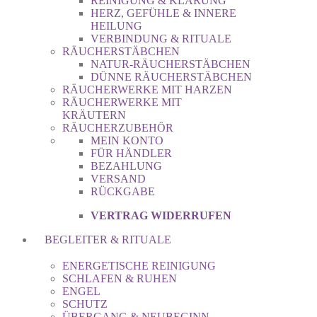
REINIGUNG & KLÄRUNG
HERZ, GEFÜHLE & INNERE
HEILUNG
VERBINDUNG & RITUALE
RÄUCHERSTÄBCHEN
NATUR-RÄUCHERSTÄBCHEN
DÜNNE RÄUCHERSTÄBCHEN
RÄUCHERWERKE MIT HARZEN
RÄUCHERWERKE MIT
KRÄUTERN
RÄUCHERZUBEHÖR
MEIN KONTO
FÜR HÄNDLER
BEZAHLUNG
VERSAND
RÜCKGABE
VERTRAG WIDERRUFEN
BEGLEITER & RITUALE
ENERGETISCHE REINIGUNG
SCHLAFEN & RUHEN
ENGEL
SCHUTZ
ÜBERGANG & NEUBEGINN