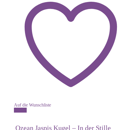
Auf die Wunschliste
Dieses
Details
Produkt
weist
mehrere
Ozean Jaspis Kugel – In der Stille