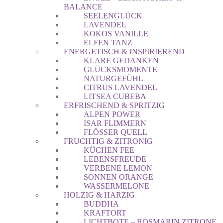
BALANCE
SEELENGLÜCK
LAVENDEL
KOKOS VANILLE
ELFEN TANZ
ENERGETISCH & INSPIRIEREND
KLARE GEDANKEN
GLÜCKSMOMENTE
NATURGEFÜHL
CITRUS LAVENDEL
LITSEA CUBEBA
ERFRISCHEND & SPRITZIG
ALPEN POWER
ISAR FLIMMERN
FLÖSSER QUELL
FRUCHTIG & ZITRONIG
KÜCHEN FEE
LEBENSFREUDE
VERBENE LEMON
SONNEN ORANGE
WASSERMELONE
HOLZIG & HARZIG
BUDDHA
KRAFTORT
LICHTBOTE – ROSMARIN ZITRONE