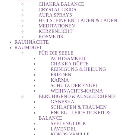
CHAKRA BALANCE
CRYSTAL GRIDS
AURA SPRAYS
HEILSTEINE ENTLADEN & LADEN
MEDITATIONEN
KERZENLICHT
KOSMETIK
RAUHNÄCHTE
RAUMDUFT
FÜR DIE SEELE
ACHTSAMKEIT
CHAKRA DÜFTE
REINIGUNG & HEILUNG
FRIEDEN
KARMA
SCHUTZ DER ENGEL
WEIHNACHTS-KARMA
BERUHIGEND & AUSGLEICHEND
GANESHA
SCHLAFEN & TRÄUMEN
ENGEL – LEICHTIGKEIT &
BALANCE
SEELENGLÜCK
LAVENDEL
KOKOS VANILLE