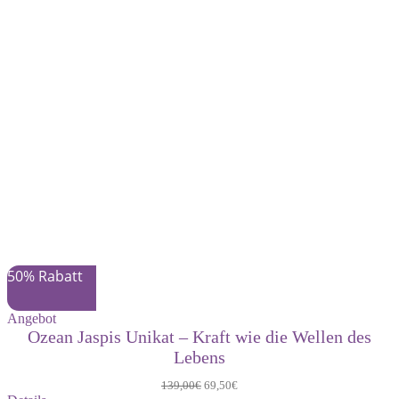
50% Rabatt
Produkt
Angebot
im
Ozean Jaspis Unikat – Kraft wie die Wellen des
Angebot
Lebens
Ursprünglicher
Aktueller
139,00
€
69,50
€
Preis
Preis