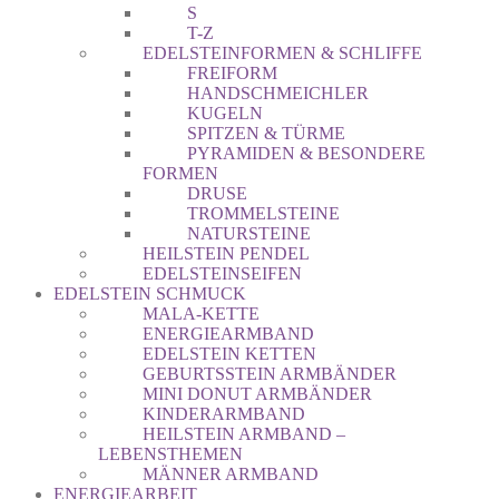
S
T-Z
EDELSTEINFORMEN & SCHLIFFE
FREIFORM
HANDSCHMEICHLER
KUGELN
SPITZEN & TÜRME
PYRAMIDEN & BESONDERE
FORMEN
DRUSE
TROMMELSTEINE
NATURSTEINE
HEILSTEIN PENDEL
EDELSTEINSEIFEN
EDELSTEIN SCHMUCK
MALA-KETTE
ENERGIEARMBAND
EDELSTEIN KETTEN
GEBURTSSTEIN ARMBÄNDER
MINI DONUT ARMBÄNDER
KINDERARMBAND
HEILSTEIN ARMBAND –
LEBENSTHEMEN
MÄNNER ARMBAND
ENERGIEARBEIT