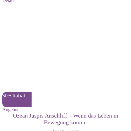
Details
war:
ist:
139,00€
69,50€.
50% Rabatt
Produkt
Angebot
im
Ozean Jaspis Anschliff – Wenn das Leben in
Angebot
Bewegung kommt