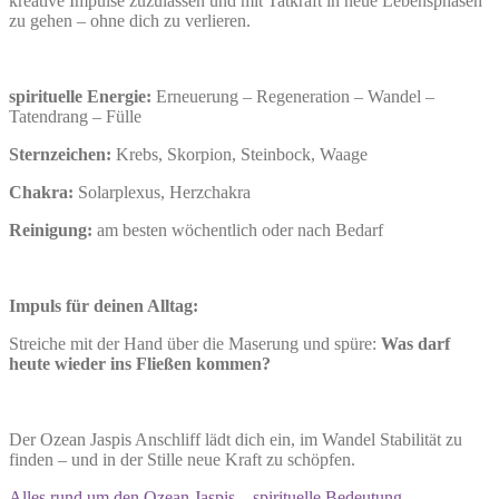
kreative Impulse zuzulassen und mit Tatkraft in neue Lebensphasen
zu gehen – ohne dich zu verlieren.
spirituelle Energie:
Erneuerung – Regeneration – Wandel –
Tatendrang – Fülle
Sternzeichen:
Krebs, Skorpion, Steinbock, Waage
Chakra:
Solarplexus, Herzchakra
Reinigung:
am besten wöchentlich oder nach Bedarf
Impuls für deinen Alltag:
Streiche mit der Hand über die Maserung und spüre:
Was darf
heute wieder ins Fließen kommen?
Der Ozean Jaspis Anschliff lädt dich ein, im Wandel Stabilität zu
finden – und in der Stille neue Kraft zu schöpfen.
Alles rund um den Ozean Jaspis – spirituelle Bedeutung,