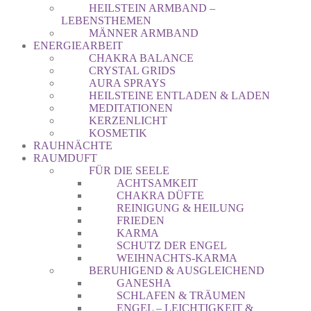
HEILSTEIN ARMBAND –
LEBENSTHEMEN
MÄNNER ARMBAND
ENERGIEARBEIT
CHAKRA BALANCE
CRYSTAL GRIDS
AURA SPRAYS
HEILSTEINE ENTLADEN & LADEN
MEDITATIONEN
KERZENLICHT
KOSMETIK
RAUHNÄCHTE
RAUMDUFT
FÜR DIE SEELE
ACHTSAMKEIT
CHAKRA DÜFTE
REINIGUNG & HEILUNG
FRIEDEN
KARMA
SCHUTZ DER ENGEL
WEIHNACHTS-KARMA
BERUHIGEND & AUSGLEICHEND
GANESHA
SCHLAFEN & TRÄUMEN
ENGEL – LEICHTIGKEIT &