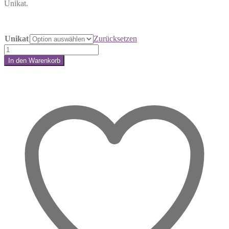
Unikat.
Unikat
Zurücksetzen
Ozean
Jaspis
In den Warenkorb
Anschliff
Share:
–
Wenn
das
Leben
in
Bewegung
kommt
Menge