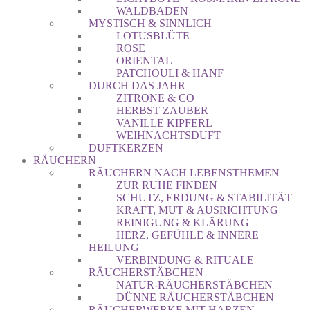
WALDBADEN
MYSTISCH & SINNLICH
LOTUSBLÜTE
ROSE
ORIENTAL
PATCHOULI & HANF
DURCH DAS JAHR
ZITRONE & CO
HERBST ZAUBER
VANILLE KIPFERL
WEIHNACHTSDUFT
DUFTKERZEN
RÄUCHERN
RÄUCHERN NACH LEBENSTHEMEN
ZUR RUHE FINDEN
SCHUTZ, ERDUNG & STABILITÄT
KRAFT, MUT & AUSRICHTUNG
REINIGUNG & KLÄRUNG
HERZ, GEFÜHLE & INNERE
HEILUNG
VERBINDUNG & RITUALE
RÄUCHERSTÄBCHEN
NATUR-RÄUCHERSTÄBCHEN
DÜNNE RÄUCHERSTÄBCHEN
RÄUCHERWERKE MIT HARZEN