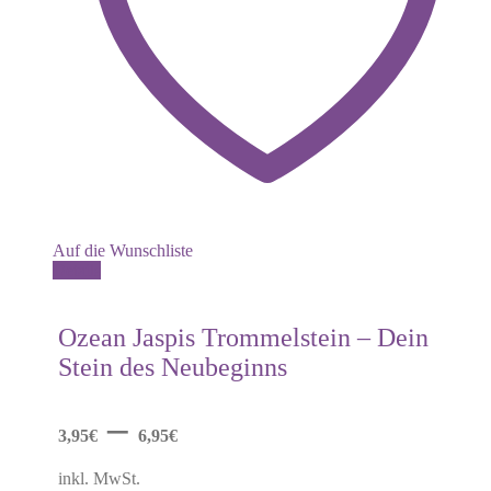
Auf die Wunschliste
Dieses
Details
Produkt
weist
mehrere
Ozean Jaspis Trommelstein – Dein
Varianten
Stein des Neubeginns
auf.
Die
Optionen
–
können
3,95
€
6,95
€
auf
der
inkl. MwSt.
Produktseite