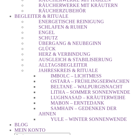
RÄUCHERWERKE MIT KRÄUTERN
RÄUCHERZUBEHÖR
BEGLEITER & RITUALE
ENERGETISCHE REINIGUNG
SCHLAFEN & RUHEN
ENGEL
SCHUTZ
ÜBERGANG & NEUBEGINN
GLÜCK
HERZ & VERBINDUNG
AUSGLEICH & STABILISIERUNG
ALLTAGSBEGLEITER
JAHRESKREIS & RITUALE
IMBOLC – LICHTMESS
OSTARA – FRÜHLINGSERWACHEN
BELTANE – WALPURGISNACHT
LITHA – SOMMER SONNENWENDE
LUGHNASAD – KRÄUTERWEIHE
MABON – ERNTEDANK
SAMHAIN – GEDENKEN DER
AHNEN
YULE – WINTER SONNENWENDE
BLOG
MEIN KONTO