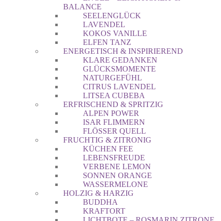
BALANCE
SEELENGLÜCK
LAVENDEL
KOKOS VANILLE
ELFEN TANZ
ENERGETISCH & INSPIRIEREND
KLARE GEDANKEN
GLÜCKSMOMENTE
NATURGEFÜHL
CITRUS LAVENDEL
LITSEA CUBEBA
ERFRISCHEND & SPRITZIG
ALPEN POWER
ISAR FLIMMERN
FLÖSSER QUELL
FRUCHTIG & ZITRONIG
KÜCHEN FEE
LEBENSFREUDE
VERBENE LEMON
SONNEN ORANGE
WASSERMELONE
HOLZIG & HARZIG
BUDDHA
KRAFTORT
LICHTBOTE – ROSMARIN ZITRONE