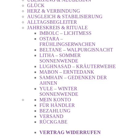
GLÜCK
HERZ & VERBINDUNG
AUSGLEICH & STABILISIERUNG
ALLTAGSBEGLEITER
JAHRESKREIS & RITUALE
IMBOLC – LICHTMESS
OSTARA –
FRÜHLINGSERWACHEN
BELTANE – WALPURGISNACHT
LITHA – SOMMER
SONNENWENDE
LUGHNASAD – KRÄUTERWEIHE
MABON – ERNTEDANK
SAMHAIN – GEDENKEN DER
AHNEN
YULE – WINTER
SONNENWENDE
MEIN KONTO
FÜR HÄNDLER
BEZAHLUNG
VERSAND
RÜCKGABE
VERTRAG WIDERRUFEN