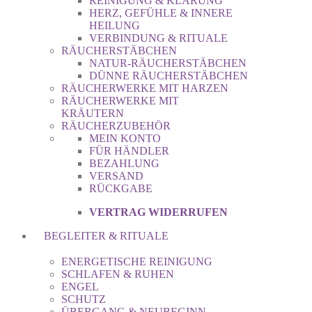
REINIGUNG & KLÄRUNG
HERZ, GEFÜHLE & INNERE
HEILUNG
VERBINDUNG & RITUALE
RÄUCHERSTÄBCHEN
NATUR-RÄUCHERSTÄBCHEN
DÜNNE RÄUCHERSTÄBCHEN
RÄUCHERWERKE MIT HARZEN
RÄUCHERWERKE MIT
KRÄUTERN
RÄUCHERZUBEHÖR
MEIN KONTO
FÜR HÄNDLER
BEZAHLUNG
VERSAND
RÜCKGABE
VERTRAG WIDERRUFEN
BEGLEITER & RITUALE
ENERGETISCHE REINIGUNG
SCHLAFEN & RUHEN
ENGEL
SCHUTZ
ÜBERGANG & NEUBEGINN