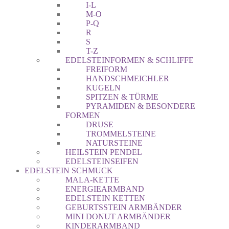
I-L
M-O
P-Q
R
S
T-Z
EDELSTEINFORMEN & SCHLIFFE
FREIFORM
HANDSCHMEICHLER
KUGELN
SPITZEN & TÜRME
PYRAMIDEN & BESONDERE
FORMEN
DRUSE
TROMMELSTEINE
NATURSTEINE
HEILSTEIN PENDEL
EDELSTEINSEIFEN
EDELSTEIN SCHMUCK
MALA-KETTE
ENERGIEARMBAND
EDELSTEIN KETTEN
GEBURTSSTEIN ARMBÄNDER
MINI DONUT ARMBÄNDER
KINDERARMBAND