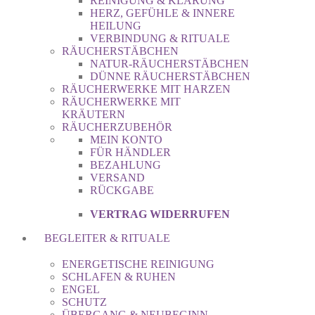
REINIGUNG & KLÄRUNG
HERZ, GEFÜHLE & INNERE
HEILUNG
VERBINDUNG & RITUALE
RÄUCHERSTÄBCHEN
NATUR-RÄUCHERSTÄBCHEN
DÜNNE RÄUCHERSTÄBCHEN
RÄUCHERWERKE MIT HARZEN
RÄUCHERWERKE MIT
KRÄUTERN
RÄUCHERZUBEHÖR
MEIN KONTO
FÜR HÄNDLER
BEZAHLUNG
VERSAND
RÜCKGABE
VERTRAG WIDERRUFEN
BEGLEITER & RITUALE
ENERGETISCHE REINIGUNG
SCHLAFEN & RUHEN
ENGEL
SCHUTZ
ÜBERGANG & NEUBEGINN