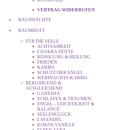
VERTRAG WIDERRUFEN
RAUHNÄCHTE
RAUMDUFT
FÜR DIE SEELE
ACHTSAMKEIT
CHAKRA DÜFTE
REINIGUNG & HEILUNG
FRIEDEN
KARMA
SCHUTZ DER ENGEL
WEIHNACHTS-KARMA
BERUHIGEND &
AUSGLEICHEND
GANESHA
SCHLAFEN & TRÄUMEN
ENGEL – LEICHTIGKEIT &
BALANCE
SEELENGLÜCK
LAVENDEL
KOKOS VANILLE
ELFEN TANZ