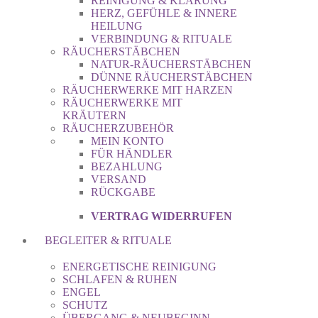
REINIGUNG & KLÄRUNG
HERZ, GEFÜHLE & INNERE
HEILUNG
VERBINDUNG & RITUALE
RÄUCHERSTÄBCHEN
NATUR-RÄUCHERSTÄBCHEN
DÜNNE RÄUCHERSTÄBCHEN
RÄUCHERWERKE MIT HARZEN
RÄUCHERWERKE MIT
KRÄUTERN
RÄUCHERZUBEHÖR
MEIN KONTO
FÜR HÄNDLER
BEZAHLUNG
VERSAND
RÜCKGABE
VERTRAG WIDERRUFEN
BEGLEITER & RITUALE
ENERGETISCHE REINIGUNG
SCHLAFEN & RUHEN
ENGEL
SCHUTZ
ÜBERGANG & NEUBEGINN