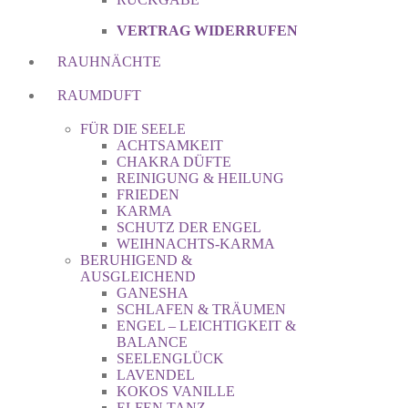
VERTRAG WIDERRUFEN
RAUHNÄCHTE
RAUMDUFT
FÜR DIE SEELE
ACHTSAMKEIT
CHAKRA DÜFTE
REINIGUNG & HEILUNG
FRIEDEN
KARMA
SCHUTZ DER ENGEL
WEIHNACHTS-KARMA
BERUHIGEND &
AUSGLEICHEND
GANESHA
SCHLAFEN & TRÄUMEN
ENGEL – LEICHTIGKEIT &
BALANCE
SEELENGLÜCK
LAVENDEL
KOKOS VANILLE
ELFEN TANZ