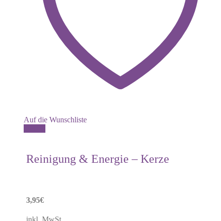
Auf die Wunschliste
Dieses
Details
Produkt
weist
mehrere
Reinigung & Energie – Kerze
Varianten
auf.
Die
Optionen
können
3,95
€
auf
der
inkl. MwSt.