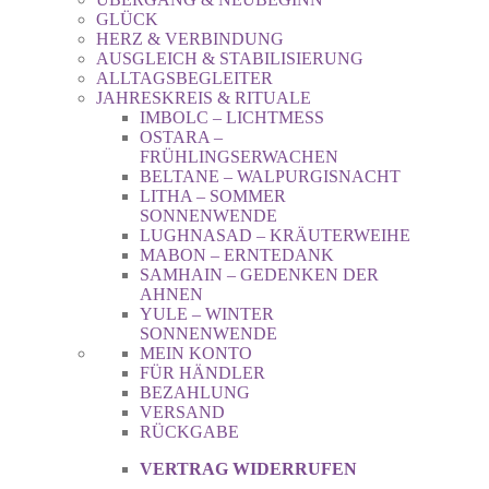
GLÜCK
HERZ & VERBINDUNG
AUSGLEICH & STABILISIERUNG
ALLTAGSBEGLEITER
JAHRESKREIS & RITUALE
IMBOLC – LICHTMESS
OSTARA –
FRÜHLINGSERWACHEN
BELTANE – WALPURGISNACHT
LITHA – SOMMER
SONNENWENDE
LUGHNASAD – KRÄUTERWEIHE
MABON – ERNTEDANK
SAMHAIN – GEDENKEN DER
AHNEN
YULE – WINTER
SONNENWENDE
MEIN KONTO
FÜR HÄNDLER
BEZAHLUNG
VERSAND
RÜCKGABE
VERTRAG WIDERRUFEN