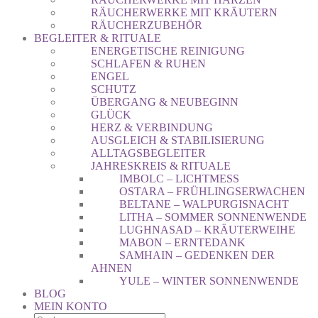
RÄUCHERWERKE MIT KRÄUTERN
RÄUCHERZUBEHÖR
BEGLEITER & RITUALE
ENERGETISCHE REINIGUNG
SCHLAFEN & RUHEN
ENGEL
SCHUTZ
ÜBERGANG & NEUBEGINN
GLÜCK
HERZ & VERBINDUNG
AUSGLEICH & STABILISIERUNG
ALLTAGSBEGLEITER
JAHRESKREIS & RITUALE
IMBOLC – LICHTMESS
OSTARA – FRÜHLINGSERWACHEN
BELTANE – WALPURGISNACHT
LITHA – SOMMER SONNENWENDE
LUGHNASAD – KRÄUTERWEIHE
MABON – ERNTEDANK
SAMHAIN – GEDENKEN DER
AHNEN
YULE – WINTER SONNENWENDE
BLOG
MEIN KONTO