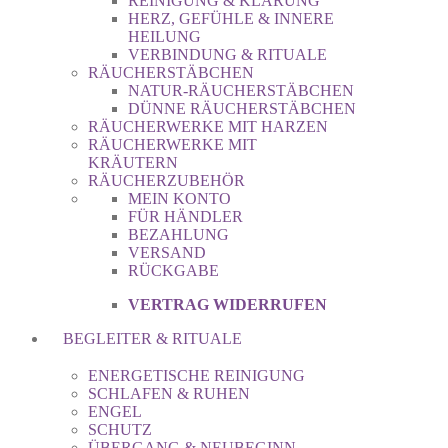
REINIGUNG & KLÄRUNG
HERZ, GEFÜHLE & INNERE
HEILUNG
VERBINDUNG & RITUALE
RÄUCHERSTÄBCHEN
NATUR-RÄUCHERSTÄBCHEN
DÜNNE RÄUCHERSTÄBCHEN
RÄUCHERWERKE MIT HARZEN
RÄUCHERWERKE MIT
KRÄUTERN
RÄUCHERZUBEHÖR
MEIN KONTO
FÜR HÄNDLER
BEZAHLUNG
VERSAND
RÜCKGABE
VERTRAG WIDERRUFEN
BEGLEITER & RITUALE
ENERGETISCHE REINIGUNG
SCHLAFEN & RUHEN
ENGEL
SCHUTZ
ÜBERGANG & NEUBEGINN