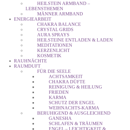
HEILSTEIN ARMBAND –
LEBENSTHEMEN
MÄNNER ARMBAND
ENERGIEARBEIT
CHAKRA BALANCE
CRYSTAL GRIDS
AURA SPRAYS
HEILSTEINE ENTLADEN & LADEN
MEDITATIONEN
KERZENLICHT
KOSMETIK
RAUHNÄCHTE
RAUMDUFT
FÜR DIE SEELE
ACHTSAMKEIT
CHAKRA DÜFTE
REINIGUNG & HEILUNG
FRIEDEN
KARMA
SCHUTZ DER ENGEL
WEIHNACHTS-KARMA
BERUHIGEND & AUSGLEICHEND
GANESHA
SCHLAFEN & TRÄUMEN
ENGEL – LEICHTIGKEIT &