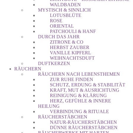
WALDBADEN
MYSTISCH & SINNLICH
LOTUSBLÜTE
ROSE
ORIENTAL
PATCHOULI & HANF
DURCH DAS JAHR
ZITRONE & CO
HERBST ZAUBER
VANILLE KIPFERL
WEIHNACHTSDUFT
DUFTKERZEN
RÄUCHERN
RÄUCHERN NACH LEBENSTHEMEN
ZUR RUHE FINDEN
SCHUTZ, ERDUNG & STABILITÄT
KRAFT, MUT & AUSRICHTUNG
REINIGUNG & KLÄRUNG
HERZ, GEFÜHLE & INNERE
HEILUNG
VERBINDUNG & RITUALE
RÄUCHERSTÄBCHEN
NATUR-RÄUCHERSTÄBCHEN
DÜNNE RÄUCHERSTÄBCHEN
RÄUCHERWERKE MIT HARZEN