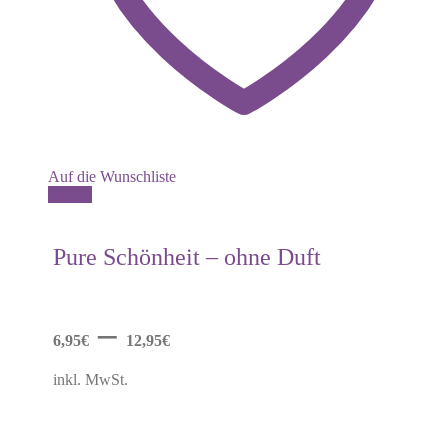
Auf die Wunschliste
Dieses
Details
Produkt
weist
mehrere
Pure Schönheit – ohne Duft
Varianten
auf.
Die
Optionen
–
können
6,95
€
12,95
€
auf
der
inkl. MwSt.
Produktseite
gewählt
werden