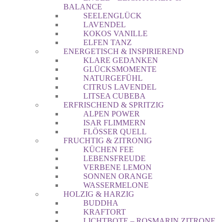
BALANCE
SEELENGLÜCK
LAVENDEL
KOKOS VANILLE
ELFEN TANZ
ENERGETISCH & INSPIRIEREND
KLARE GEDANKEN
GLÜCKSMOMENTE
NATURGEFÜHL
CITRUS LAVENDEL
LITSEA CUBEBA
ERFRISCHEND & SPRITZIG
ALPEN POWER
ISAR FLIMMERN
FLÖSSER QUELL
FRUCHTIG & ZITRONIG
KÜCHEN FEE
LEBENSFREUDE
VERBENE LEMON
SONNEN ORANGE
WASSERMELONE
HOLZIG & HARZIG
BUDDHA
KRAFTORT
LICHTBOTE – ROSMARIN ZITRONE