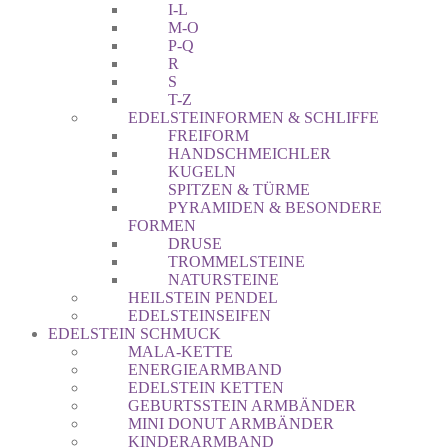
I-L
M-O
P-Q
R
S
T-Z
EDELSTEINFORMEN & SCHLIFFE
FREIFORM
HANDSCHMEICHLER
KUGELN
SPITZEN & TÜRME
PYRAMIDEN & BESONDERE
FORMEN
DRUSE
TROMMELSTEINE
NATURSTEINE
HEILSTEIN PENDEL
EDELSTEINSEIFEN
EDELSTEIN SCHMUCK
MALA-KETTE
ENERGIEARMBAND
EDELSTEIN KETTEN
GEBURTSSTEIN ARMBÄNDER
MINI DONUT ARMBÄNDER
KINDERARMBAND