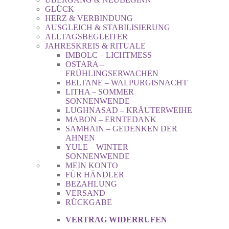
GLÜCK
HERZ & VERBINDUNG
AUSGLEICH & STABILISIERUNG
ALLTAGSBEGLEITER
JAHRESKREIS & RITUALE
IMBOLC – LICHTMESS
OSTARA –
FRÜHLINGSERWACHEN
BELTANE – WALPURGISNACHT
LITHA – SOMMER
SONNENWENDE
LUGHNASAD – KRÄUTERWEIHE
MABON – ERNTEDANK
SAMHAIN – GEDENKEN DER
AHNEN
YULE – WINTER
SONNENWENDE
MEIN KONTO
FÜR HÄNDLER
BEZAHLUNG
VERSAND
RÜCKGABE
VERTRAG WIDERRUFEN