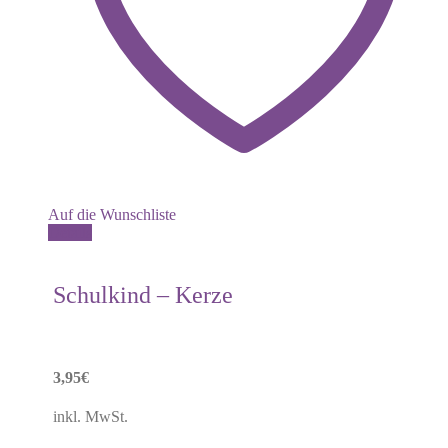
Auf die Wunschliste
Dieses
Details
Produkt
weist
mehrere
Schulkind – Kerze
Varianten
auf.
Die
Optionen
können
3,95
€
auf
der
inkl. MwSt.
Produktseite
gewählt