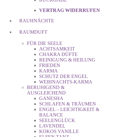
VERTRAG WIDERRUFEN
RAUHNÄCHTE
RAUMDUFT
FÜR DIE SEELE
ACHTSAMKEIT
CHAKRA DÜFTE
REINIGUNG & HEILUNG
FRIEDEN
KARMA
SCHUTZ DER ENGEL
WEIHNACHTS-KARMA
BERUHIGEND &
AUSGLEICHEND
GANESHA
SCHLAFEN & TRÄUMEN
ENGEL – LEICHTIGKEIT &
BALANCE
SEELENGLÜCK
LAVENDEL
KOKOS VANILLE
ELFEN TANZ