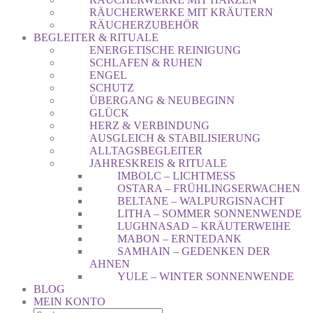
RÄUCHERWERKE MIT KRÄUTERN
RÄUCHERZUBEHÖR
BEGLEITER & RITUALE
ENERGETISCHE REINIGUNG
SCHLAFEN & RUHEN
ENGEL
SCHUTZ
ÜBERGANG & NEUBEGINN
GLÜCK
HERZ & VERBINDUNG
AUSGLEICH & STABILISIERUNG
ALLTAGSBEGLEITER
JAHRESKREIS & RITUALE
IMBOLC – LICHTMESS
OSTARA – FRÜHLINGSERWACHEN
BELTANE – WALPURGISNACHT
LITHA – SOMMER SONNENWENDE
LUGHNASAD – KRÄUTERWEIHE
MABON – ERNTEDANK
SAMHAIN – GEDENKEN DER
AHNEN
YULE – WINTER SONNENWENDE
BLOG
MEIN KONTO