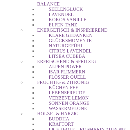
BALANCE
SEELENGLÜCK
LAVENDEL
KOKOS VANILLE
ELFEN TANZ
ENERGETISCH & INSPIRIEREND
KLARE GEDANKEN
GLÜCKSMOMENTE
NATURGEFÜHL
CITRUS LAVENDEL
LITSEA CUBEBA
ERFRISCHEND & SPRITZIG
ALPEN POWER
ISAR FLIMMERN
FLÖSSER QUELL
FRUCHTIG & ZITRONIG
KÜCHEN FEE
LEBENSFREUDE
VERBENE LEMON
SONNEN ORANGE
WASSERMELONE
HOLZIG & HARZIG
BUDDHA
KRAFTORT
LICHTBOTE – ROSMARIN ZITRONE