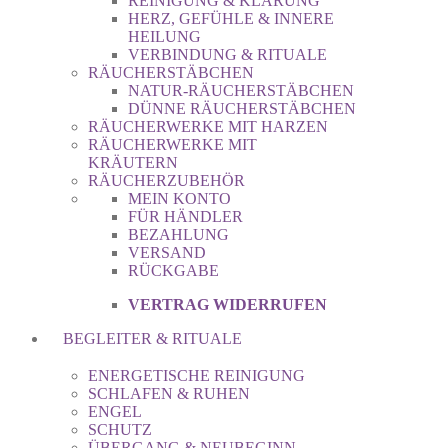
REINIGUNG & KLÄRUNG
HERZ, GEFÜHLE & INNERE
HEILUNG
VERBINDUNG & RITUALE
RÄUCHERSTÄBCHEN
NATUR-RÄUCHERSTÄBCHEN
DÜNNE RÄUCHERSTÄBCHEN
RÄUCHERWERKE MIT HARZEN
RÄUCHERWERKE MIT
KRÄUTERN
RÄUCHERZUBEHÖR
MEIN KONTO
FÜR HÄNDLER
BEZAHLUNG
VERSAND
RÜCKGABE
VERTRAG WIDERRUFEN
BEGLEITER & RITUALE
ENERGETISCHE REINIGUNG
SCHLAFEN & RUHEN
ENGEL
SCHUTZ
ÜBERGANG & NEUBEGINN