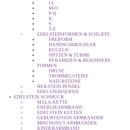
I-L
M-O
P-Q
R
S
T-Z
EDELSTEINFORMEN & SCHLIFFE
FREIFORM
HANDSCHMEICHLER
KUGELN
SPITZEN & TÜRME
PYRAMIDEN & BESONDERE
FORMEN
DRUSE
TROMMELSTEINE
NATURSTEINE
HEILSTEIN PENDEL
EDELSTEINSEIFEN
EDELSTEIN SCHMUCK
MALA-KETTE
ENERGIEARMBAND
EDELSTEIN KETTEN
GEBURTSSTEIN ARMBÄNDER
MINI DONUT ARMBÄNDER
KINDERARMBAND