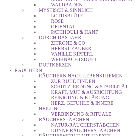
WALDBADEN
MYSTISCH & SINNLICH
LOTUSBLÜTE
ROSE
ORIENTAL
PATCHOULI & HANF
DURCH DAS JAHR
ZITRONE & CO
HERBST ZAUBER
VANILLE KIPFERL
WEIHNACHTSDUFT
DUFTKERZEN
RÄUCHERN
RÄUCHERN NACH LEBENSTHEMEN
ZUR RUHE FINDEN
SCHUTZ, ERDUNG & STABILITÄT
KRAFT, MUT & AUSRICHTUNG
REINIGUNG & KLÄRUNG
HERZ, GEFÜHLE & INNERE
HEILUNG
VERBINDUNG & RITUALE
RÄUCHERSTÄBCHEN
NATUR-RÄUCHERSTÄBCHEN
DÜNNE RÄUCHERSTÄBCHEN
RÄUCHERWERKE MIT HARZEN