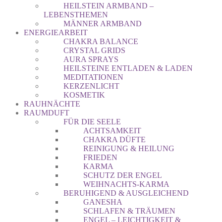
HEILSTEIN ARMBAND –
LEBENSTHEMEN
MÄNNER ARMBAND
ENERGIEARBEIT
CHAKRA BALANCE
CRYSTAL GRIDS
AURA SPRAYS
HEILSTEINE ENTLADEN & LADEN
MEDITATIONEN
KERZENLICHT
KOSMETIK
RAUHNÄCHTE
RAUMDUFT
FÜR DIE SEELE
ACHTSAMKEIT
CHAKRA DÜFTE
REINIGUNG & HEILUNG
FRIEDEN
KARMA
SCHUTZ DER ENGEL
WEIHNACHTS-KARMA
BERUHIGEND & AUSGLEICHEND
GANESHA
SCHLAFEN & TRÄUMEN
ENGEL – LEICHTIGKEIT &