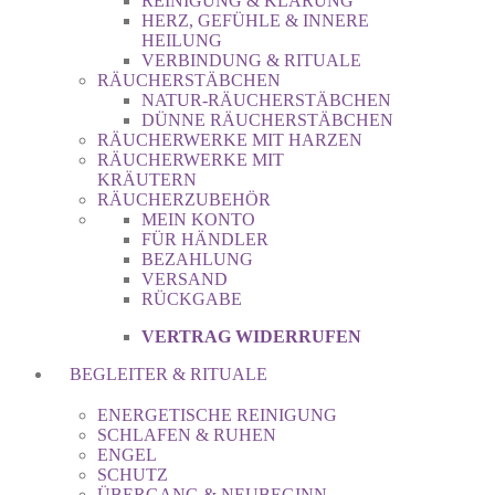
REINIGUNG & KLÄRUNG
HERZ, GEFÜHLE & INNERE
HEILUNG
VERBINDUNG & RITUALE
RÄUCHERSTÄBCHEN
NATUR-RÄUCHERSTÄBCHEN
DÜNNE RÄUCHERSTÄBCHEN
RÄUCHERWERKE MIT HARZEN
RÄUCHERWERKE MIT
KRÄUTERN
RÄUCHERZUBEHÖR
MEIN KONTO
FÜR HÄNDLER
BEZAHLUNG
VERSAND
RÜCKGABE
VERTRAG WIDERRUFEN
BEGLEITER & RITUALE
ENERGETISCHE REINIGUNG
SCHLAFEN & RUHEN
ENGEL
SCHUTZ
ÜBERGANG & NEUBEGINN