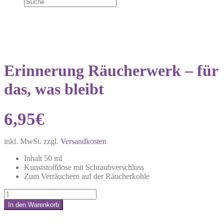
Erinnerung Räucherwerk – für
das, was bleibt
6,95
€
inkl. MwSt.
zzgl.
Versandkosten
Inhalt 50 ml
Kunststoffdose mit Schraubverschluss
Zum Verräuchern auf der Räucherkohle
Erinnerung
Räucherwerk
In den Warenkorb
–
Share:
für