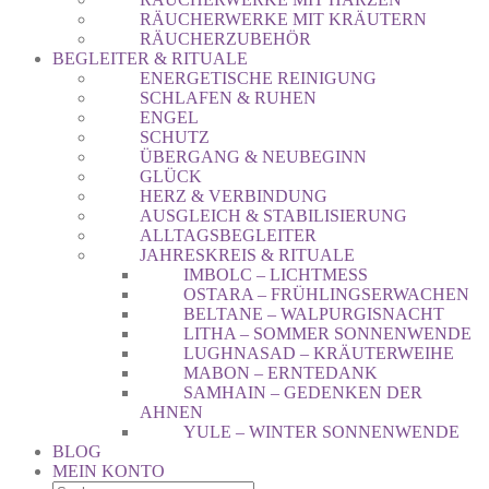
RÄUCHERWERKE MIT KRÄUTERN
RÄUCHERZUBEHÖR
BEGLEITER & RITUALE
ENERGETISCHE REINIGUNG
SCHLAFEN & RUHEN
ENGEL
SCHUTZ
ÜBERGANG & NEUBEGINN
GLÜCK
HERZ & VERBINDUNG
AUSGLEICH & STABILISIERUNG
ALLTAGSBEGLEITER
JAHRESKREIS & RITUALE
IMBOLC – LICHTMESS
OSTARA – FRÜHLINGSERWACHEN
BELTANE – WALPURGISNACHT
LITHA – SOMMER SONNENWENDE
LUGHNASAD – KRÄUTERWEIHE
MABON – ERNTEDANK
SAMHAIN – GEDENKEN DER
AHNEN
YULE – WINTER SONNENWENDE
BLOG
MEIN KONTO