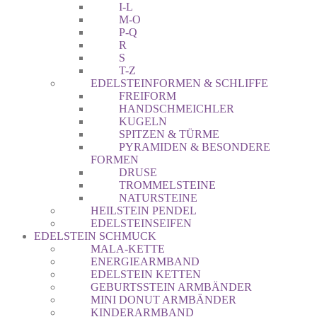
I-L
M-O
P-Q
R
S
T-Z
EDELSTEINFORMEN & SCHLIFFE
FREIFORM
HANDSCHMEICHLER
KUGELN
SPITZEN & TÜRME
PYRAMIDEN & BESONDERE
FORMEN
DRUSE
TROMMELSTEINE
NATURSTEINE
HEILSTEIN PENDEL
EDELSTEINSEIFEN
EDELSTEIN SCHMUCK
MALA-KETTE
ENERGIEARMBAND
EDELSTEIN KETTEN
GEBURTSSTEIN ARMBÄNDER
MINI DONUT ARMBÄNDER
KINDERARMBAND