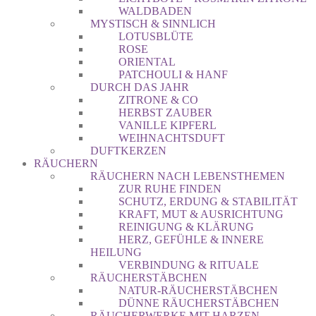
WALDBADEN
MYSTISCH & SINNLICH
LOTUSBLÜTE
ROSE
ORIENTAL
PATCHOULI & HANF
DURCH DAS JAHR
ZITRONE & CO
HERBST ZAUBER
VANILLE KIPFERL
WEIHNACHTSDUFT
DUFTKERZEN
RÄUCHERN
RÄUCHERN NACH LEBENSTHEMEN
ZUR RUHE FINDEN
SCHUTZ, ERDUNG & STABILITÄT
KRAFT, MUT & AUSRICHTUNG
REINIGUNG & KLÄRUNG
HERZ, GEFÜHLE & INNERE
HEILUNG
VERBINDUNG & RITUALE
RÄUCHERSTÄBCHEN
NATUR-RÄUCHERSTÄBCHEN
DÜNNE RÄUCHERSTÄBCHEN
RÄUCHERWERKE MIT HARZEN