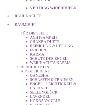
VERTRAG WIDERRUFEN
RAUHNÄCHTE
RAUMDUFT
FÜR DIE SEELE
ACHTSAMKEIT
CHAKRA DÜFTE
REINIGUNG & HEILUNG
FRIEDEN
KARMA
SCHUTZ DER ENGEL
WEIHNACHTS-KARMA
BERUHIGEND &
AUSGLEICHEND
GANESHA
SCHLAFEN & TRÄUMEN
ENGEL – LEICHTIGKEIT &
BALANCE
SEELENGLÜCK
LAVENDEL
KOKOS VANILLE
ELFEN TANZ