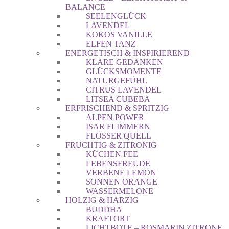
BALANCE
SEELENGLÜCK
LAVENDEL
KOKOS VANILLE
ELFEN TANZ
ENERGETISCH & INSPIRIEREND
KLARE GEDANKEN
GLÜCKSMOMENTE
NATURGEFÜHL
CITRUS LAVENDEL
LITSEA CUBEBA
ERFRISCHEND & SPRITZIG
ALPEN POWER
ISAR FLIMMERN
FLÖSSER QUELL
FRUCHTIG & ZITRONIG
KÜCHEN FEE
LEBENSFREUDE
VERBENE LEMON
SONNEN ORANGE
WASSERMELONE
HOLZIG & HARZIG
BUDDHA
KRAFTORT
LICHTBOTE – ROSMARIN ZITRONE