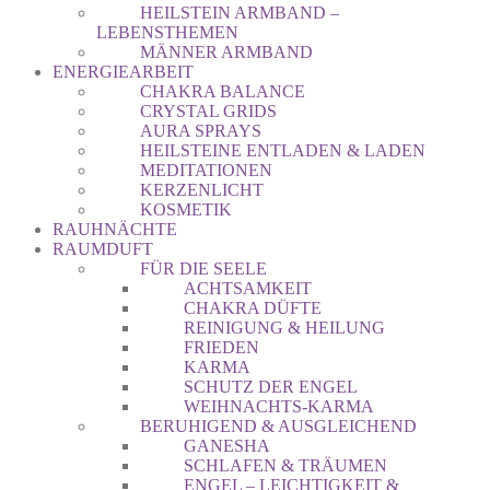
HEILSTEIN ARMBAND –
LEBENSTHEMEN
MÄNNER ARMBAND
ENERGIEARBEIT
CHAKRA BALANCE
CRYSTAL GRIDS
AURA SPRAYS
HEILSTEINE ENTLADEN & LADEN
MEDITATIONEN
KERZENLICHT
KOSMETIK
RAUHNÄCHTE
RAUMDUFT
FÜR DIE SEELE
ACHTSAMKEIT
CHAKRA DÜFTE
REINIGUNG & HEILUNG
FRIEDEN
KARMA
SCHUTZ DER ENGEL
WEIHNACHTS-KARMA
BERUHIGEND & AUSGLEICHEND
GANESHA
SCHLAFEN & TRÄUMEN
ENGEL – LEICHTIGKEIT &