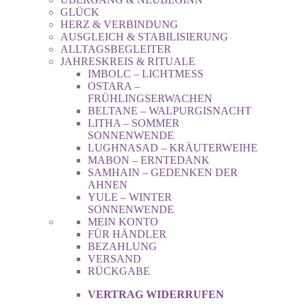
GLÜCK
HERZ & VERBINDUNG
AUSGLEICH & STABILISIERUNG
ALLTAGSBEGLEITER
JAHRESKREIS & RITUALE
IMBOLC – LICHTMESS
OSTARA –
FRÜHLINGSERWACHEN
BELTANE – WALPURGISNACHT
LITHA – SOMMER
SONNENWENDE
LUGHNASAD – KRÄUTERWEIHE
MABON – ERNTEDANK
SAMHAIN – GEDENKEN DER
AHNEN
YULE – WINTER
SONNENWENDE
MEIN KONTO
FÜR HÄNDLER
BEZAHLUNG
VERSAND
RÜCKGABE
VERTRAG WIDERRUFEN