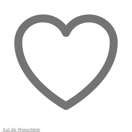
das,
was
bleibt
Menge
Auf die Wunschliste