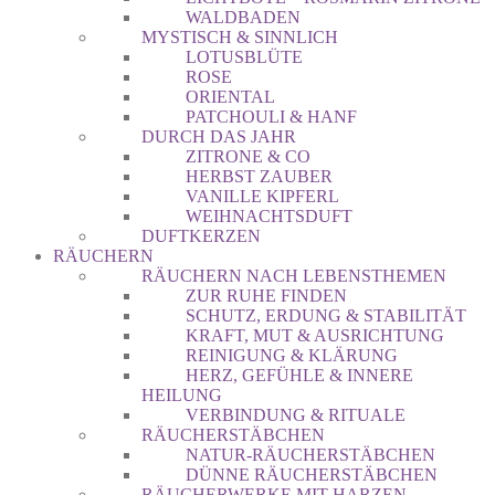
WALDBADEN
MYSTISCH & SINNLICH
LOTUSBLÜTE
ROSE
ORIENTAL
PATCHOULI & HANF
DURCH DAS JAHR
ZITRONE & CO
HERBST ZAUBER
VANILLE KIPFERL
WEIHNACHTSDUFT
DUFTKERZEN
RÄUCHERN
RÄUCHERN NACH LEBENSTHEMEN
ZUR RUHE FINDEN
SCHUTZ, ERDUNG & STABILITÄT
KRAFT, MUT & AUSRICHTUNG
REINIGUNG & KLÄRUNG
HERZ, GEFÜHLE & INNERE
HEILUNG
VERBINDUNG & RITUALE
RÄUCHERSTÄBCHEN
NATUR-RÄUCHERSTÄBCHEN
DÜNNE RÄUCHERSTÄBCHEN
RÄUCHERWERKE MIT HARZEN