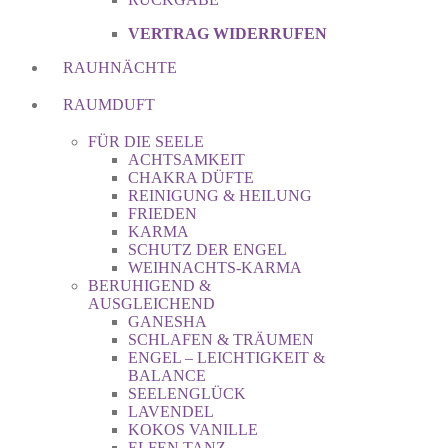
VERTRAG WIDERRUFEN
RAUHNÄCHTE
RAUMDUFT
FÜR DIE SEELE
ACHTSAMKEIT
CHAKRA DÜFTE
REINIGUNG & HEILUNG
FRIEDEN
KARMA
SCHUTZ DER ENGEL
WEIHNACHTS-KARMA
BERUHIGEND &
AUSGLEICHEND
GANESHA
SCHLAFEN & TRÄUMEN
ENGEL – LEICHTIGKEIT &
BALANCE
SEELENGLÜCK
LAVENDEL
KOKOS VANILLE
ELFEN TANZ