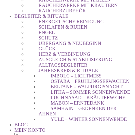
RÄUCHERWERKE MIT KRÄUTERN
RÄUCHERZUBEHÖR
BEGLEITER & RITUALE
ENERGETISCHE REINIGUNG
SCHLAFEN & RUHEN
ENGEL
SCHUTZ
ÜBERGANG & NEUBEGINN
GLÜCK
HERZ & VERBINDUNG
AUSGLEICH & STABILISIERUNG
ALLTAGSBEGLEITER
JAHRESKREIS & RITUALE
IMBOLC – LICHTMESS
OSTARA – FRÜHLINGSERWACHEN
BELTANE – WALPURGISNACHT
LITHA – SOMMER SONNENWENDE
LUGHNASAD – KRÄUTERWEIHE
MABON – ERNTEDANK
SAMHAIN – GEDENKEN DER
AHNEN
YULE – WINTER SONNENWENDE
BLOG
MEIN KONTO