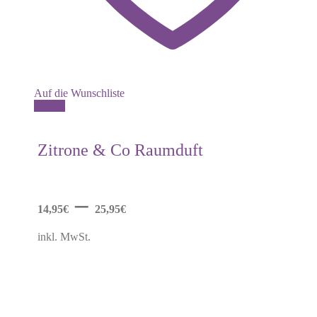
Auf die Wunschliste
Dieses
Details
Produkt
weist
mehrere
Zitrone & Co Raumduft
Varianten
auf.
Die
Optionen
–
können
14,95
€
25,95
€
auf
der
inkl. MwSt.
Produktseite
gewählt
werden