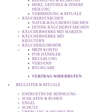
REINIGUNG & KLÄRUNG
HERZ, GEFÜHLE & INNERE
HEILUNG
VERBINDUNG & RITUALE
RÄUCHERSTÄBCHEN
NATUR-RÄUCHERSTÄBCHEN
DÜNNE RÄUCHERSTÄBCHEN
RÄUCHERWERKE MIT HARZEN
RÄUCHERWERKE MIT
KRÄUTERN
RÄUCHERZUBEHÖR
MEIN KONTO
FÜR HÄNDLER
BEZAHLUNG
VERSAND
RÜCKGABE
VERTRAG WIDERRUFEN
BEGLEITER & RITUALE
ENERGETISCHE REINIGUNG
SCHLAFEN & RUHEN
ENGEL
SCHUTZ
ÜBERGANG & NEUBEGINN