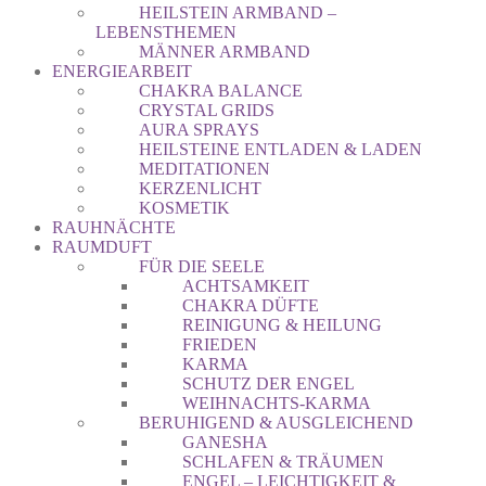
HEILSTEIN ARMBAND –
LEBENSTHEMEN
MÄNNER ARMBAND
ENERGIEARBEIT
CHAKRA BALANCE
CRYSTAL GRIDS
AURA SPRAYS
HEILSTEINE ENTLADEN & LADEN
MEDITATIONEN
KERZENLICHT
KOSMETIK
RAUHNÄCHTE
RAUMDUFT
FÜR DIE SEELE
ACHTSAMKEIT
CHAKRA DÜFTE
REINIGUNG & HEILUNG
FRIEDEN
KARMA
SCHUTZ DER ENGEL
WEIHNACHTS-KARMA
BERUHIGEND & AUSGLEICHEND
GANESHA
SCHLAFEN & TRÄUMEN
ENGEL – LEICHTIGKEIT &