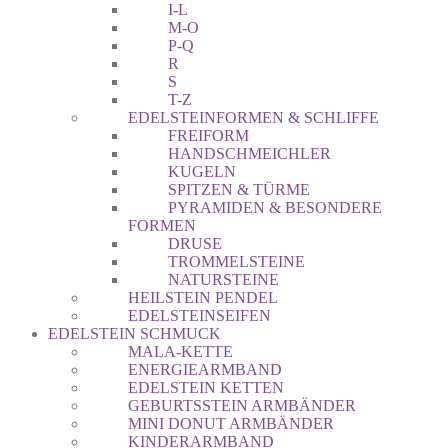
I-L
M-O
P-Q
R
S
T-Z
EDELSTEINFORMEN & SCHLIFFE
FREIFORM
HANDSCHMEICHLER
KUGELN
SPITZEN & TÜRME
PYRAMIDEN & BESONDERE
FORMEN
DRUSE
TROMMELSTEINE
NATURSTEINE
HEILSTEIN PENDEL
EDELSTEINSEIFEN
EDELSTEIN SCHMUCK
MALA-KETTE
ENERGIEARMBAND
EDELSTEIN KETTEN
GEBURTSSTEIN ARMBÄNDER
MINI DONUT ARMBÄNDER
KINDERARMBAND