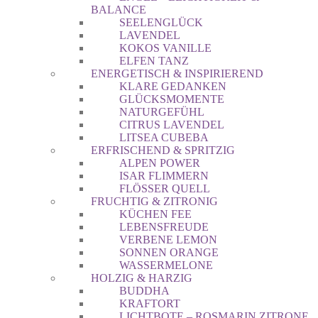
BALANCE
SEELENGLÜCK
LAVENDEL
KOKOS VANILLE
ELFEN TANZ
ENERGETISCH & INSPIRIEREND
KLARE GEDANKEN
GLÜCKSMOMENTE
NATURGEFÜHL
CITRUS LAVENDEL
LITSEA CUBEBA
ERFRISCHEND & SPRITZIG
ALPEN POWER
ISAR FLIMMERN
FLÖSSER QUELL
FRUCHTIG & ZITRONIG
KÜCHEN FEE
LEBENSFREUDE
VERBENE LEMON
SONNEN ORANGE
WASSERMELONE
HOLZIG & HARZIG
BUDDHA
KRAFTORT
LICHTBOTE – ROSMARIN ZITRONE