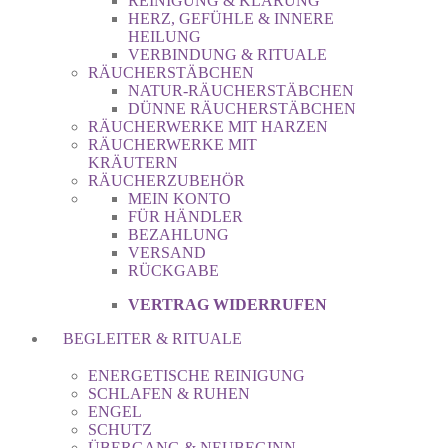
REINIGUNG & KLÄRUNG
HERZ, GEFÜHLE & INNERE
HEILUNG
VERBINDUNG & RITUALE
RÄUCHERSTÄBCHEN
NATUR-RÄUCHERSTÄBCHEN
DÜNNE RÄUCHERSTÄBCHEN
RÄUCHERWERKE MIT HARZEN
RÄUCHERWERKE MIT
KRÄUTERN
RÄUCHERZUBEHÖR
MEIN KONTO
FÜR HÄNDLER
BEZAHLUNG
VERSAND
RÜCKGABE
VERTRAG WIDERRUFEN
BEGLEITER & RITUALE
ENERGETISCHE REINIGUNG
SCHLAFEN & RUHEN
ENGEL
SCHUTZ
ÜBERGANG & NEUBEGINN