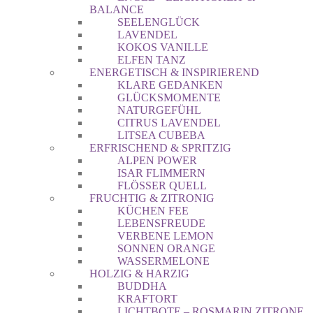
BALANCE
SEELENGLÜCK
LAVENDEL
KOKOS VANILLE
ELFEN TANZ
ENERGETISCH & INSPIRIEREND
KLARE GEDANKEN
GLÜCKSMOMENTE
NATURGEFÜHL
CITRUS LAVENDEL
LITSEA CUBEBA
ERFRISCHEND & SPRITZIG
ALPEN POWER
ISAR FLIMMERN
FLÖSSER QUELL
FRUCHTIG & ZITRONIG
KÜCHEN FEE
LEBENSFREUDE
VERBENE LEMON
SONNEN ORANGE
WASSERMELONE
HOLZIG & HARZIG
BUDDHA
KRAFTORT
LICHTBOTE – ROSMARIN ZITRONE