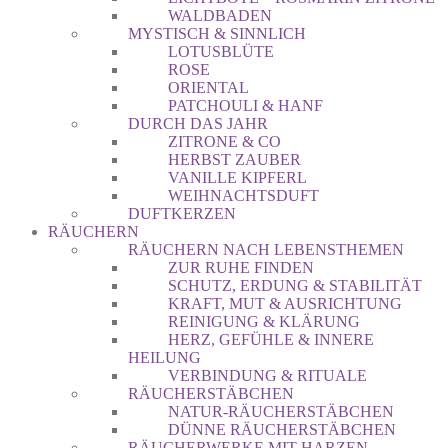
WALDBADEN
MYSTISCH & SINNLICH
LOTUSBLÜTE
ROSE
ORIENTAL
PATCHOULI & HANF
DURCH DAS JAHR
ZITRONE & CO
HERBST ZAUBER
VANILLE KIPFERL
WEIHNACHTSDUFT
DUFTKERZEN
RÄUCHERN
RÄUCHERN NACH LEBENSTHEMEN
ZUR RUHE FINDEN
SCHUTZ, ERDUNG & STABILITÄT
KRAFT, MUT & AUSRICHTUNG
REINIGUNG & KLÄRUNG
HERZ, GEFÜHLE & INNERE
HEILUNG
VERBINDUNG & RITUALE
RÄUCHERSTÄBCHEN
NATUR-RÄUCHERSTÄBCHEN
DÜNNE RÄUCHERSTÄBCHEN
RÄUCHERWERKE MIT HARZEN