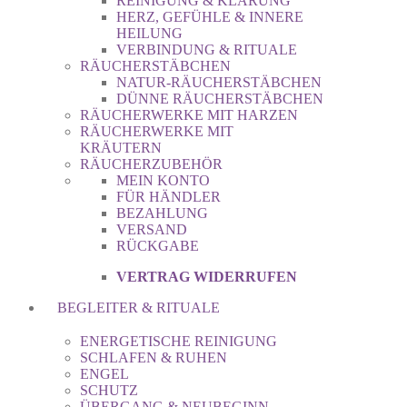
REINIGUNG & KLÄRUNG
HERZ, GEFÜHLE & INNERE
HEILUNG
VERBINDUNG & RITUALE
RÄUCHERSTÄBCHEN
NATUR-RÄUCHERSTÄBCHEN
DÜNNE RÄUCHERSTÄBCHEN
RÄUCHERWERKE MIT HARZEN
RÄUCHERWERKE MIT
KRÄUTERN
RÄUCHERZUBEHÖR
MEIN KONTO
FÜR HÄNDLER
BEZAHLUNG
VERSAND
RÜCKGABE
VERTRAG WIDERRUFEN
BEGLEITER & RITUALE
ENERGETISCHE REINIGUNG
SCHLAFEN & RUHEN
ENGEL
SCHUTZ
ÜBERGANG & NEUBEGINN