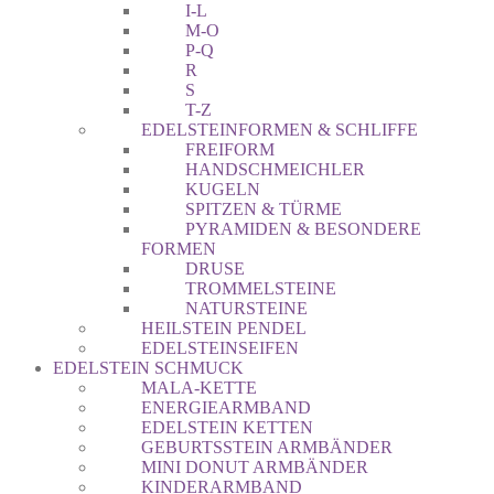
I-L
M-O
P-Q
R
S
T-Z
EDELSTEINFORMEN & SCHLIFFE
FREIFORM
HANDSCHMEICHLER
KUGELN
SPITZEN & TÜRME
PYRAMIDEN & BESONDERE
FORMEN
DRUSE
TROMMELSTEINE
NATURSTEINE
HEILSTEIN PENDEL
EDELSTEINSEIFEN
EDELSTEIN SCHMUCK
MALA-KETTE
ENERGIEARMBAND
EDELSTEIN KETTEN
GEBURTSSTEIN ARMBÄNDER
MINI DONUT ARMBÄNDER
KINDERARMBAND