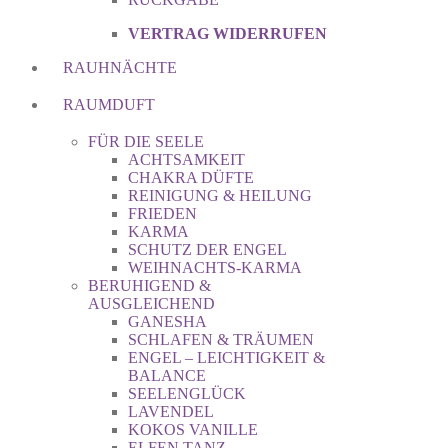
VERTRAG WIDERRUFEN
RAUHNÄCHTE
RAUMDUFT
FÜR DIE SEELE
ACHTSAMKEIT
CHAKRA DÜFTE
REINIGUNG & HEILUNG
FRIEDEN
KARMA
SCHUTZ DER ENGEL
WEIHNACHTS-KARMA
BERUHIGEND &
AUSGLEICHEND
GANESHA
SCHLAFEN & TRÄUMEN
ENGEL – LEICHTIGKEIT &
BALANCE
SEELENGLÜCK
LAVENDEL
KOKOS VANILLE
ELFEN TANZ