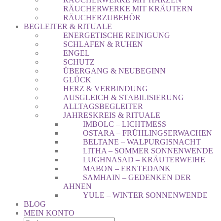
RÄUCHERWERKE MIT KRÄUTERN
RÄUCHERZUBEHÖR
BEGLEITER & RITUALE
ENERGETISCHE REINIGUNG
SCHLAFEN & RUHEN
ENGEL
SCHUTZ
ÜBERGANG & NEUBEGINN
GLÜCK
HERZ & VERBINDUNG
AUSGLEICH & STABILISIERUNG
ALLTAGSBEGLEITER
JAHRESKREIS & RITUALE
IMBOLC – LICHTMESS
OSTARA – FRÜHLINGSERWACHEN
BELTANE – WALPURGISNACHT
LITHA – SOMMER SONNENWENDE
LUGHNASAD – KRÄUTERWEIHE
MABON – ERNTEDANK
SAMHAIN – GEDENKEN DER
AHNEN
YULE – WINTER SONNENWENDE
BLOG
MEIN KONTO