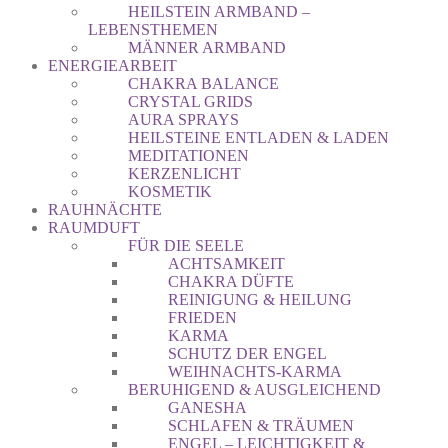
HEILSTEIN ARMBAND –
LEBENSTHEMEN
MÄNNER ARMBAND
ENERGIEARBEIT
CHAKRA BALANCE
CRYSTAL GRIDS
AURA SPRAYS
HEILSTEINE ENTLADEN & LADEN
MEDITATIONEN
KERZENLICHT
KOSMETIK
RAUHNÄCHTE
RAUMDUFT
FÜR DIE SEELE
ACHTSAMKEIT
CHAKRA DÜFTE
REINIGUNG & HEILUNG
FRIEDEN
KARMA
SCHUTZ DER ENGEL
WEIHNACHTS-KARMA
BERUHIGEND & AUSGLEICHEND
GANESHA
SCHLAFEN & TRÄUMEN
ENGEL – LEICHTIGKEIT &