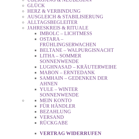
GLÜCK
HERZ & VERBINDUNG
AUSGLEICH & STABILISIERUNG
ALLTAGSBEGLEITER
JAHRESKREIS & RITUALE
IMBOLC – LICHTMESS
OSTARA –
FRÜHLINGSERWACHEN
BELTANE – WALPURGISNACHT
LITHA – SOMMER
SONNENWENDE
LUGHNASAD – KRÄUTERWEIHE
MABON – ERNTEDANK
SAMHAIN – GEDENKEN DER
AHNEN
YULE – WINTER
SONNENWENDE
MEIN KONTO
FÜR HÄNDLER
BEZAHLUNG
VERSAND
RÜCKGABE
VERTRAG WIDERRUFEN