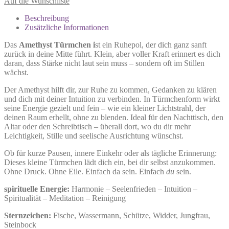
Auf die Wunschliste
Beschreibung
Zusätzliche Informationen
Das
Amethyst Türmchen i
st ein Ruhepol, der dich ganz sanft
zurück in deine Mitte führt. Klein, aber voller Kraft erinnert es dich
daran, dass Stärke nicht laut sein muss – sondern oft im Stillen
wächst.
Der Amethyst hilft dir, zur Ruhe zu kommen, Gedanken zu klären
und dich mit deiner Intuition zu verbinden. In Türmchenform wirkt
seine Energie gezielt und fein – wie ein kleiner Lichtstrahl, der
deinen Raum erhellt, ohne zu blenden. Ideal für den Nachttisch, den
Altar oder den Schreibtisch – überall dort, wo du dir mehr
Leichtigkeit, Stille und seelische Ausrichtung wünschst.
Ob für kurze Pausen, innere Einkehr oder als tägliche Erinnerung:
Dieses kleine Türmchen lädt dich ein, bei dir selbst anzukommen.
Ohne Druck. Ohne Eile. Einfach da sein. Einfach
du
sein.
spirituelle Energie:
Harmonie – Seelenfrieden – Intuition –
Spiritualität – Meditation – Reinigung
Sternzeichen:
Fische, Wassermann, Schütze, Widder, Jungfrau,
Steinbock