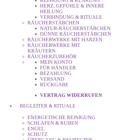
REINIGUNG & KLÄRUNG
HERZ, GEFÜHLE & INNERE
HEILUNG
VERBINDUNG & RITUALE
RÄUCHERSTÄBCHEN
NATUR-RÄUCHERSTÄBCHEN
DÜNNE RÄUCHERSTÄBCHEN
RÄUCHERWERKE MIT HARZEN
RÄUCHERWERKE MIT
KRÄUTERN
RÄUCHERZUBEHÖR
MEIN KONTO
FÜR HÄNDLER
BEZAHLUNG
VERSAND
RÜCKGABE
VERTRAG WIDERRUFEN
BEGLEITER & RITUALE
ENERGETISCHE REINIGUNG
SCHLAFEN & RUHEN
ENGEL
SCHUTZ
ÜBERGANG & NEUBEGINN