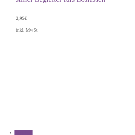
Die
Optionen
können
2,95
€
auf
der
inkl. MwSt.
Produktseite
gewählt
werden
Angebot!