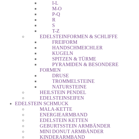
I-L
M-O
P-Q
R
S
T-Z
EDELSTEINFORMEN & SCHLIFFE
FREIFORM
HANDSCHMEICHLER
KUGELN
SPITZEN & TÜRME
PYRAMIDEN & BESONDERE
FORMEN
DRUSE
TROMMELSTEINE
NATURSTEINE
HEILSTEIN PENDEL
EDELSTEINSEIFEN
EDELSTEIN SCHMUCK
MALA-KETTE
ENERGIEARMBAND
EDELSTEIN KETTEN
GEBURTSSTEIN ARMBÄNDER
MINI DONUT ARMBÄNDER
KINDERARMBAND