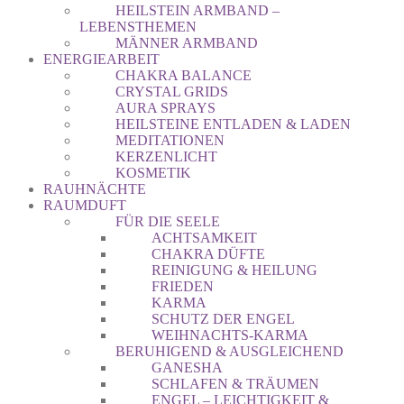
HEILSTEIN ARMBAND –
LEBENSTHEMEN
MÄNNER ARMBAND
ENERGIEARBEIT
CHAKRA BALANCE
CRYSTAL GRIDS
AURA SPRAYS
HEILSTEINE ENTLADEN & LADEN
MEDITATIONEN
KERZENLICHT
KOSMETIK
RAUHNÄCHTE
RAUMDUFT
FÜR DIE SEELE
ACHTSAMKEIT
CHAKRA DÜFTE
REINIGUNG & HEILUNG
FRIEDEN
KARMA
SCHUTZ DER ENGEL
WEIHNACHTS-KARMA
BERUHIGEND & AUSGLEICHEND
GANESHA
SCHLAFEN & TRÄUMEN
ENGEL – LEICHTIGKEIT &