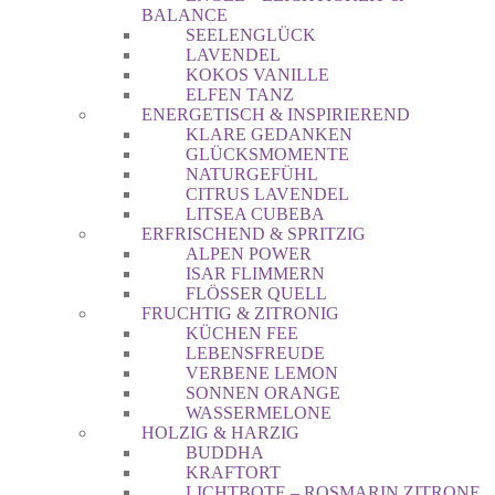
BALANCE
SEELENGLÜCK
LAVENDEL
KOKOS VANILLE
ELFEN TANZ
ENERGETISCH & INSPIRIEREND
KLARE GEDANKEN
GLÜCKSMOMENTE
NATURGEFÜHL
CITRUS LAVENDEL
LITSEA CUBEBA
ERFRISCHEND & SPRITZIG
ALPEN POWER
ISAR FLIMMERN
FLÖSSER QUELL
FRUCHTIG & ZITRONIG
KÜCHEN FEE
LEBENSFREUDE
VERBENE LEMON
SONNEN ORANGE
WASSERMELONE
HOLZIG & HARZIG
BUDDHA
KRAFTORT
LICHTBOTE – ROSMARIN ZITRONE