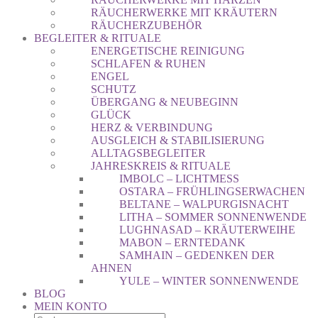
RÄUCHERWERKE MIT KRÄUTERN
RÄUCHERZUBEHÖR
BEGLEITER & RITUALE
ENERGETISCHE REINIGUNG
SCHLAFEN & RUHEN
ENGEL
SCHUTZ
ÜBERGANG & NEUBEGINN
GLÜCK
HERZ & VERBINDUNG
AUSGLEICH & STABILISIERUNG
ALLTAGSBEGLEITER
JAHRESKREIS & RITUALE
IMBOLC – LICHTMESS
OSTARA – FRÜHLINGSERWACHEN
BELTANE – WALPURGISNACHT
LITHA – SOMMER SONNENWENDE
LUGHNASAD – KRÄUTERWEIHE
MABON – ERNTEDANK
SAMHAIN – GEDENKEN DER
AHNEN
YULE – WINTER SONNENWENDE
BLOG
MEIN KONTO