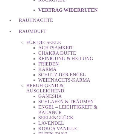
VERTRAG WIDERRUFEN
RAUHNÄCHTE
RAUMDUFT
FÜR DIE SEELE
ACHTSAMKEIT
CHAKRA DÜFTE
REINIGUNG & HEILUNG
FRIEDEN
KARMA
SCHUTZ DER ENGEL
WEIHNACHTS-KARMA
BERUHIGEND &
AUSGLEICHEND
GANESHA
SCHLAFEN & TRÄUMEN
ENGEL – LEICHTIGKEIT &
BALANCE
SEELENGLÜCK
LAVENDEL
KOKOS VANILLE
ELFEN TANZ