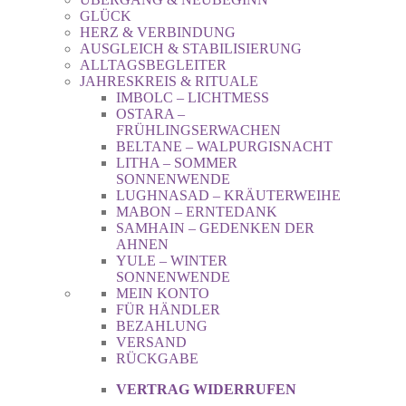
GLÜCK
HERZ & VERBINDUNG
AUSGLEICH & STABILISIERUNG
ALLTAGSBEGLEITER
JAHRESKREIS & RITUALE
IMBOLC – LICHTMESS
OSTARA –
FRÜHLINGSERWACHEN
BELTANE – WALPURGISNACHT
LITHA – SOMMER
SONNENWENDE
LUGHNASAD – KRÄUTERWEIHE
MABON – ERNTEDANK
SAMHAIN – GEDENKEN DER
AHNEN
YULE – WINTER
SONNENWENDE
MEIN KONTO
FÜR HÄNDLER
BEZAHLUNG
VERSAND
RÜCKGABE
VERTRAG WIDERRUFEN