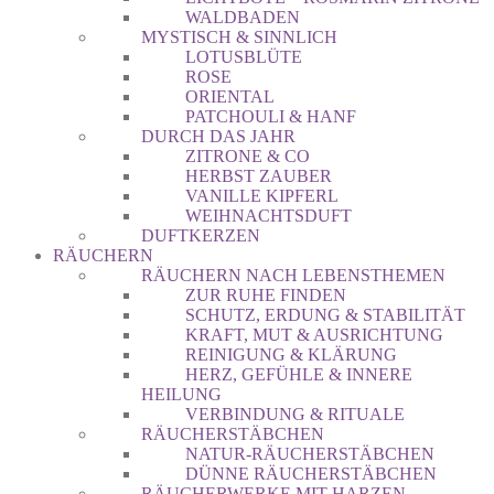
WALDBADEN
MYSTISCH & SINNLICH
LOTUSBLÜTE
ROSE
ORIENTAL
PATCHOULI & HANF
DURCH DAS JAHR
ZITRONE & CO
HERBST ZAUBER
VANILLE KIPFERL
WEIHNACHTSDUFT
DUFTKERZEN
RÄUCHERN
RÄUCHERN NACH LEBENSTHEMEN
ZUR RUHE FINDEN
SCHUTZ, ERDUNG & STABILITÄT
KRAFT, MUT & AUSRICHTUNG
REINIGUNG & KLÄRUNG
HERZ, GEFÜHLE & INNERE
HEILUNG
VERBINDUNG & RITUALE
RÄUCHERSTÄBCHEN
NATUR-RÄUCHERSTÄBCHEN
DÜNNE RÄUCHERSTÄBCHEN
RÄUCHERWERKE MIT HARZEN