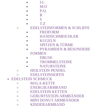
I-L
M-O
P-Q
R
S
T-Z
EDELSTEINFORMEN & SCHLIFFE
FREIFORM
HANDSCHMEICHLER
KUGELN
SPITZEN & TÜRME
PYRAMIDEN & BESONDERE
FORMEN
DRUSE
TROMMELSTEINE
NATURSTEINE
HEILSTEIN PENDEL
EDELSTEINSEIFEN
EDELSTEIN SCHMUCK
MALA-KETTE
ENERGIEARMBAND
EDELSTEIN KETTEN
GEBURTSSTEIN ARMBÄNDER
MINI DONUT ARMBÄNDER
KINDERARMBAND