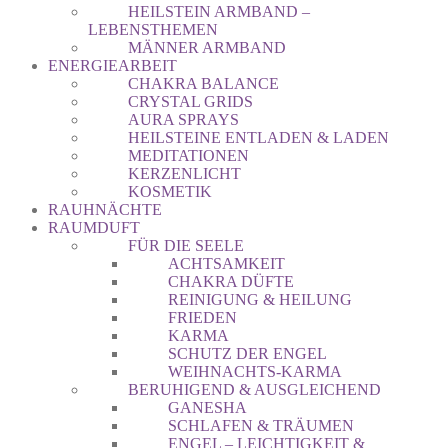
HEILSTEIN ARMBAND –
LEBENSTHEMEN
MÄNNER ARMBAND
ENERGIEARBEIT
CHAKRA BALANCE
CRYSTAL GRIDS
AURA SPRAYS
HEILSTEINE ENTLADEN & LADEN
MEDITATIONEN
KERZENLICHT
KOSMETIK
RAUHNÄCHTE
RAUMDUFT
FÜR DIE SEELE
ACHTSAMKEIT
CHAKRA DÜFTE
REINIGUNG & HEILUNG
FRIEDEN
KARMA
SCHUTZ DER ENGEL
WEIHNACHTS-KARMA
BERUHIGEND & AUSGLEICHEND
GANESHA
SCHLAFEN & TRÄUMEN
ENGEL – LEICHTIGKEIT &