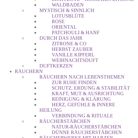
WALDBADEN
MYSTISCH & SINNLICH
LOTUSBLÜTE
ROSE
ORIENTAL
PATCHOULI & HANF
DURCH DAS JAHR
ZITRONE & CO
HERBST ZAUBER
VANILLE KIPFERL
WEIHNACHTSDUFT
DUFTKERZEN
RÄUCHERN
RÄUCHERN NACH LEBENSTHEMEN
ZUR RUHE FINDEN
SCHUTZ, ERDUNG & STABILITÄT
KRAFT, MUT & AUSRICHTUNG
REINIGUNG & KLÄRUNG
HERZ, GEFÜHLE & INNERE
HEILUNG
VERBINDUNG & RITUALE
RÄUCHERSTÄBCHEN
NATUR-RÄUCHERSTÄBCHEN
DÜNNE RÄUCHERSTÄBCHEN
RÄUCHERWERKE MIT HARZEN