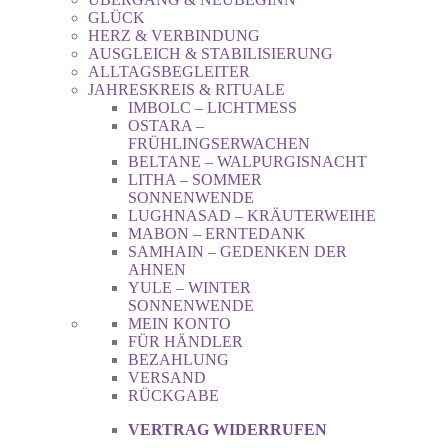
GLÜCK
HERZ & VERBINDUNG
AUSGLEICH & STABILISIERUNG
ALLTAGSBEGLEITER
JAHRESKREIS & RITUALE
IMBOLC – LICHTMESS
OSTARA –
FRÜHLINGSERWACHEN
BELTANE – WALPURGISNACHT
LITHA – SOMMER
SONNENWENDE
LUGHNASAD – KRÄUTERWEIHE
MABON – ERNTEDANK
SAMHAIN – GEDENKEN DER
AHNEN
YULE – WINTER
SONNENWENDE
MEIN KONTO
FÜR HÄNDLER
BEZAHLUNG
VERSAND
RÜCKGABE
VERTRAG WIDERRUFEN