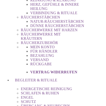
REINIGUNG & KLÄRUNG
HERZ, GEFÜHLE & INNERE
HEILUNG
VERBINDUNG & RITUALE
RÄUCHERSTÄBCHEN
NATUR-RÄUCHERSTÄBCHEN
DÜNNE RÄUCHERSTÄBCHEN
RÄUCHERWERKE MIT HARZEN
RÄUCHERWERKE MIT
KRÄUTERN
RÄUCHERZUBEHÖR
MEIN KONTO
FÜR HÄNDLER
BEZAHLUNG
VERSAND
RÜCKGABE
VERTRAG WIDERRUFEN
BEGLEITER & RITUALE
ENERGETISCHE REINIGUNG
SCHLAFEN & RUHEN
ENGEL
SCHUTZ
ÜBERGANG & NEUBEGINN