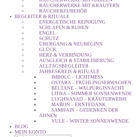
RÄUCHERWERKE MIT KRÄUTERN
RÄUCHERZUBEHÖR
BEGLEITER & RITUALE
ENERGETISCHE REINIGUNG
SCHLAFEN & RUHEN
ENGEL
SCHUTZ
ÜBERGANG & NEUBEGINN
GLÜCK
HERZ & VERBINDUNG
AUSGLEICH & STABILISIERUNG
ALLTAGSBEGLEITER
JAHRESKREIS & RITUALE
IMBOLC – LICHTMESS
OSTARA – FRÜHLINGSERWACHEN
BELTANE – WALPURGISNACHT
LITHA – SOMMER SONNENWENDE
LUGHNASAD – KRÄUTERWEIHE
MABON – ERNTEDANK
SAMHAIN – GEDENKEN DER
AHNEN
YULE – WINTER SONNENWENDE
BLOG
MEIN KONTO