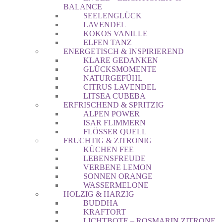
BALANCE
SEELENGLÜCK
LAVENDEL
KOKOS VANILLE
ELFEN TANZ
ENERGETISCH & INSPIRIEREND
KLARE GEDANKEN
GLÜCKSMOMENTE
NATURGEFÜHL
CITRUS LAVENDEL
LITSEA CUBEBA
ERFRISCHEND & SPRITZIG
ALPEN POWER
ISAR FLIMMERN
FLÖSSER QUELL
FRUCHTIG & ZITRONIG
KÜCHEN FEE
LEBENSFREUDE
VERBENE LEMON
SONNEN ORANGE
WASSERMELONE
HOLZIG & HARZIG
BUDDHA
KRAFTORT
LICHTBOTE – ROSMARIN ZITRONE