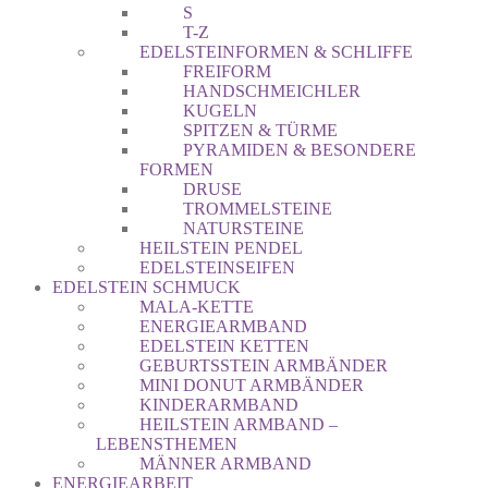
S
T-Z
EDELSTEINFORMEN & SCHLIFFE
FREIFORM
HANDSCHMEICHLER
KUGELN
SPITZEN & TÜRME
PYRAMIDEN & BESONDERE
FORMEN
DRUSE
TROMMELSTEINE
NATURSTEINE
HEILSTEIN PENDEL
EDELSTEINSEIFEN
EDELSTEIN SCHMUCK
MALA-KETTE
ENERGIEARMBAND
EDELSTEIN KETTEN
GEBURTSSTEIN ARMBÄNDER
MINI DONUT ARMBÄNDER
KINDERARMBAND
HEILSTEIN ARMBAND –
LEBENSTHEMEN
MÄNNER ARMBAND
ENERGIEARBEIT