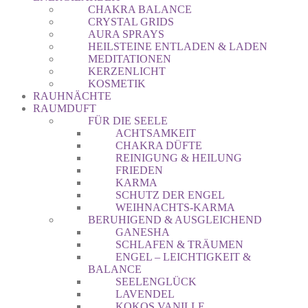
CHAKRA BALANCE
CRYSTAL GRIDS
AURA SPRAYS
HEILSTEINE ENTLADEN & LADEN
MEDITATIONEN
KERZENLICHT
KOSMETIK
RAUHNÄCHTE
RAUMDUFT
FÜR DIE SEELE
ACHTSAMKEIT
CHAKRA DÜFTE
REINIGUNG & HEILUNG
FRIEDEN
KARMA
SCHUTZ DER ENGEL
WEIHNACHTS-KARMA
BERUHIGEND & AUSGLEICHEND
GANESHA
SCHLAFEN & TRÄUMEN
ENGEL – LEICHTIGKEIT &
BALANCE
SEELENGLÜCK
LAVENDEL
KOKOS VANILLE