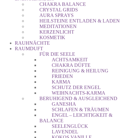
CHAKRA BALANCE
CRYSTAL GRIDS
AURA SPRAYS
HEILSTEINE ENTLADEN & LADEN
MEDITATIONEN
KERZENLICHT
KOSMETIK
RAUHNÄCHTE
RAUMDUFT
FÜR DIE SEELE
ACHTSAMKEIT
CHAKRA DÜFTE
REINIGUNG & HEILUNG
FRIEDEN
KARMA
SCHUTZ DER ENGEL
WEIHNACHTS-KARMA
BERUHIGEND & AUSGLEICHEND
GANESHA
SCHLAFEN & TRÄUMEN
ENGEL – LEICHTIGKEIT &
BALANCE
SEELENGLÜCK
LAVENDEL
KOKOS VANILLE