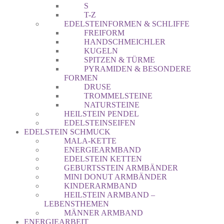
S
T-Z
EDELSTEINFORMEN & SCHLIFFE
FREIFORM
HANDSCHMEICHLER
KUGELN
SPITZEN & TÜRME
PYRAMIDEN & BESONDERE
FORMEN
DRUSE
TROMMELSTEINE
NATURSTEINE
HEILSTEIN PENDEL
EDELSTEINSEIFEN
EDELSTEIN SCHMUCK
MALA-KETTE
ENERGIEARMBAND
EDELSTEIN KETTEN
GEBURTSSTEIN ARMBÄNDER
MINI DONUT ARMBÄNDER
KINDERARMBAND
HEILSTEIN ARMBAND –
LEBENSTHEMEN
MÄNNER ARMBAND
ENERGIEARBEIT