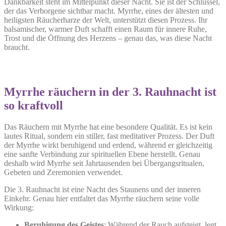
Dankbarkeit steht im Mittelpunkt dieser Nacht. Sie ist der Schlüssel,
der das Verborgene sichtbar macht. Myrrhe, eines der ältesten und
heiligsten Räucherharze der Welt, unterstützt diesen Prozess. Ihr
balsamischer, warmer Duft schafft einen Raum für innere Ruhe,
Trost und die Öffnung des Herzens – genau das, was diese Nacht
braucht.
Myrrhe räuchern in der 3. Rauhnacht ist
so kraftvoll
Das Räuchern mit Myrrhe hat eine besondere Qualität. Es ist kein
lautes Ritual, sondern ein stiller, fast meditativer Prozess. Der Duft
der Myrrhe wirkt beruhigend und erdend, während er gleichzeitig
eine sanfte Verbindung zur spirituellen Ebene herstellt. Genau
deshalb wird Myrrhe seit Jahrtausenden bei Übergangsritualen,
Gebeten und Zeremonien verwendet.
Die 3. Rauhnacht ist eine Nacht des Staunens und der inneren
Einkehr. Genau hier entfaltet das Myrrhe räuchern seine volle
Wirkung:
Beruhigung des Geistes
: Während der Rauch aufsteigt, legt