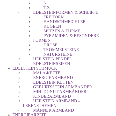
S
T-Z
EDELSTEINFORMEN & SCHLIFFE
FREIFORM
HANDSCHMEICHLER
KUGELN
SPITZEN & TÜRME
PYRAMIDEN & BESONDERE
FORMEN
DRUSE
TROMMELSTEINE
NATURSTEINE
HEILSTEIN PENDEL
EDELSTEINSEIFEN
EDELSTEIN SCHMUCK
MALA-KETTE
ENERGIEARMBAND
EDELSTEIN KETTEN
GEBURTSSTEIN ARMBÄNDER
MINI DONUT ARMBÄNDER
KINDERARMBAND
HEILSTEIN ARMBAND –
LEBENSTHEMEN
MÄNNER ARMBAND
ENERGIEARBEIT