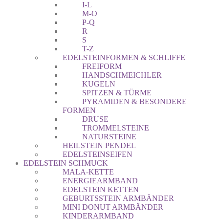
I-L
M-O
P-Q
R
S
T-Z
EDELSTEINFORMEN & SCHLIFFE
FREIFORM
HANDSCHMEICHLER
KUGELN
SPITZEN & TÜRME
PYRAMIDEN & BESONDERE
FORMEN
DRUSE
TROMMELSTEINE
NATURSTEINE
HEILSTEIN PENDEL
EDELSTEINSEIFEN
EDELSTEIN SCHMUCK
MALA-KETTE
ENERGIEARMBAND
EDELSTEIN KETTEN
GEBURTSSTEIN ARMBÄNDER
MINI DONUT ARMBÄNDER
KINDERARMBAND