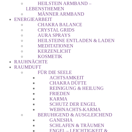
HEILSTEIN ARMBAND –
LEBENSTHEMEN
MÄNNER ARMBAND
ENERGIEARBEIT
CHAKRA BALANCE
CRYSTAL GRIDS
AURA SPRAYS
HEILSTEINE ENTLADEN & LADEN
MEDITATIONEN
KERZENLICHT
KOSMETIK
RAUHNÄCHTE
RAUMDUFT
FÜR DIE SEELE
ACHTSAMKEIT
CHAKRA DÜFTE
REINIGUNG & HEILUNG
FRIEDEN
KARMA
SCHUTZ DER ENGEL
WEIHNACHTS-KARMA
BERUHIGEND & AUSGLEICHEND
GANESHA
SCHLAFEN & TRÄUMEN
ENGEL – LEICHTIGKEIT &