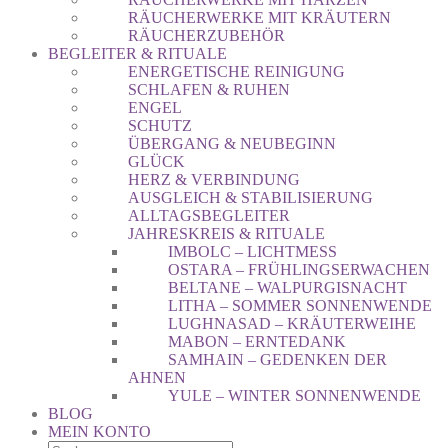
RÄUCHERWERKE MIT KRÄUTERN
RÄUCHERZUBEHÖR
BEGLEITER & RITUALE
ENERGETISCHE REINIGUNG
SCHLAFEN & RUHEN
ENGEL
SCHUTZ
ÜBERGANG & NEUBEGINN
GLÜCK
HERZ & VERBINDUNG
AUSGLEICH & STABILISIERUNG
ALLTAGSBEGLEITER
JAHRESKREIS & RITUALE
IMBOLC – LICHTMESS
OSTARA – FRÜHLINGSERWACHEN
BELTANE – WALPURGISNACHT
LITHA – SOMMER SONNENWENDE
LUGHNASAD – KRÄUTERWEIHE
MABON – ERNTEDANK
SAMHAIN – GEDENKEN DER
AHNEN
YULE – WINTER SONNENWENDE
BLOG
MEIN KONTO