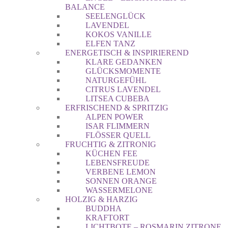
BALANCE
SEELENGLÜCK
LAVENDEL
KOKOS VANILLE
ELFEN TANZ
ENERGETISCH & INSPIRIEREND
KLARE GEDANKEN
GLÜCKSMOMENTE
NATURGEFÜHL
CITRUS LAVENDEL
LITSEA CUBEBA
ERFRISCHEND & SPRITZIG
ALPEN POWER
ISAR FLIMMERN
FLÖSSER QUELL
FRUCHTIG & ZITRONIG
KÜCHEN FEE
LEBENSFREUDE
VERBENE LEMON
SONNEN ORANGE
WASSERMELONE
HOLZIG & HARZIG
BUDDHA
KRAFTORT
LICHTBOTE – ROSMARIN ZITRONE