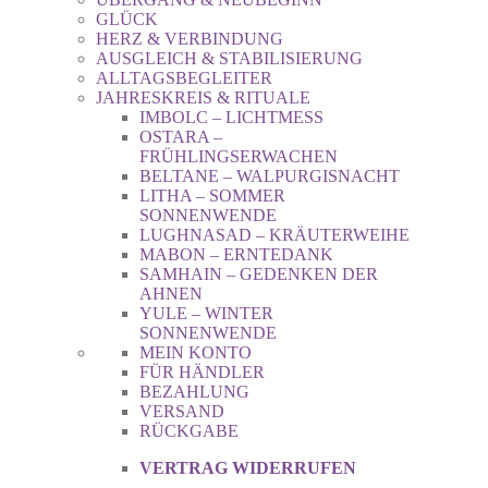
GLÜCK
HERZ & VERBINDUNG
AUSGLEICH & STABILISIERUNG
ALLTAGSBEGLEITER
JAHRESKREIS & RITUALE
IMBOLC – LICHTMESS
OSTARA –
FRÜHLINGSERWACHEN
BELTANE – WALPURGISNACHT
LITHA – SOMMER
SONNENWENDE
LUGHNASAD – KRÄUTERWEIHE
MABON – ERNTEDANK
SAMHAIN – GEDENKEN DER
AHNEN
YULE – WINTER
SONNENWENDE
MEIN KONTO
FÜR HÄNDLER
BEZAHLUNG
VERSAND
RÜCKGABE
VERTRAG WIDERRUFEN