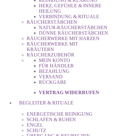
REINIGUNG & KLÄRUNG
HERZ, GEFÜHLE & INNERE
HEILUNG
VERBINDUNG & RITUALE
RÄUCHERSTÄBCHEN
NATUR-RÄUCHERSTÄBCHEN
DÜNNE RÄUCHERSTÄBCHEN
RÄUCHERWERKE MIT HARZEN
RÄUCHERWERKE MIT
KRÄUTERN
RÄUCHERZUBEHÖR
MEIN KONTO
FÜR HÄNDLER
BEZAHLUNG
VERSAND
RÜCKGABE
VERTRAG WIDERRUFEN
BEGLEITER & RITUALE
ENERGETISCHE REINIGUNG
SCHLAFEN & RUHEN
ENGEL
SCHUTZ
ÜBERGANG & NEUBEGINN