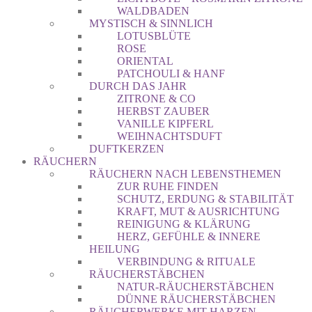
WALDBADEN
MYSTISCH & SINNLICH
LOTUSBLÜTE
ROSE
ORIENTAL
PATCHOULI & HANF
DURCH DAS JAHR
ZITRONE & CO
HERBST ZAUBER
VANILLE KIPFERL
WEIHNACHTSDUFT
DUFTKERZEN
RÄUCHERN
RÄUCHERN NACH LEBENSTHEMEN
ZUR RUHE FINDEN
SCHUTZ, ERDUNG & STABILITÄT
KRAFT, MUT & AUSRICHTUNG
REINIGUNG & KLÄRUNG
HERZ, GEFÜHLE & INNERE
HEILUNG
VERBINDUNG & RITUALE
RÄUCHERSTÄBCHEN
NATUR-RÄUCHERSTÄBCHEN
DÜNNE RÄUCHERSTÄBCHEN
RÄUCHERWERKE MIT HARZEN