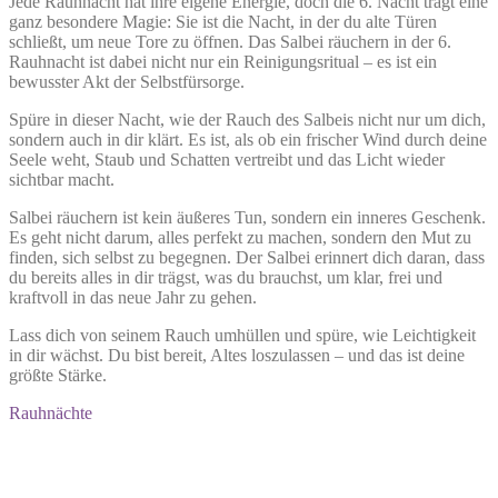
Jede Rauhnacht hat ihre eigene Energie, doch die 6. Nacht trägt eine
ganz besondere Magie: Sie ist die Nacht, in der du alte Türen
schließt, um neue Tore zu öffnen. Das Salbei räuchern in der 6.
Rauhnacht ist dabei nicht nur ein Reinigungsritual – es ist ein
bewusster Akt der Selbstfürsorge.
Spüre in dieser Nacht, wie der Rauch des Salbeis nicht nur um dich,
sondern auch in dir klärt. Es ist, als ob ein frischer Wind durch deine
Seele weht, Staub und Schatten vertreibt und das Licht wieder
sichtbar macht.
Salbei räuchern ist kein äußeres Tun, sondern ein inneres Geschenk.
Es geht nicht darum, alles perfekt zu machen, sondern den Mut zu
finden, sich selbst zu begegnen. Der Salbei erinnert dich daran, dass
du bereits alles in dir trägst, was du brauchst, um klar, frei und
kraftvoll in das neue Jahr zu gehen.
Lass dich von seinem Rauch umhüllen und spüre, wie Leichtigkeit
in dir wächst. Du bist bereit, Altes loszulassen – und das ist deine
größte Stärke.
Rauhnächte