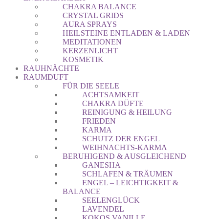
CHAKRA BALANCE
CRYSTAL GRIDS
AURA SPRAYS
HEILSTEINE ENTLADEN & LADEN
MEDITATIONEN
KERZENLICHT
KOSMETIK
RAUHNÄCHTE
RAUMDUFT
FÜR DIE SEELE
ACHTSAMKEIT
CHAKRA DÜFTE
REINIGUNG & HEILUNG
FRIEDEN
KARMA
SCHUTZ DER ENGEL
WEIHNACHTS-KARMA
BERUHIGEND & AUSGLEICHEND
GANESHA
SCHLAFEN & TRÄUMEN
ENGEL – LEICHTIGKEIT &
BALANCE
SEELENGLÜCK
LAVENDEL
KOKOS VANILLE