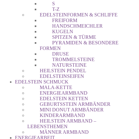
S
T-Z
EDELSTEINFORMEN & SCHLIFFE
FREIFORM
HANDSCHMEICHLER
KUGELN
SPITZEN & TÜRME
PYRAMIDEN & BESONDERE
FORMEN
DRUSE
TROMMELSTEINE
NATURSTEINE
HEILSTEIN PENDEL
EDELSTEINSEIFEN
EDELSTEIN SCHMUCK
MALA-KETTE
ENERGIEARMBAND
EDELSTEIN KETTEN
GEBURTSSTEIN ARMBÄNDER
MINI DONUT ARMBÄNDER
KINDERARMBAND
HEILSTEIN ARMBAND –
LEBENSTHEMEN
MÄNNER ARMBAND
ENERGIEARBEIT