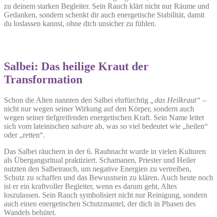
zu deinem starken Begleiter. Sein Rauch klärt nicht nur Räume und
Gedanken, sondern schenkt dir auch energetische Stabilität, damit
du loslassen kannst, ohne dich unsicher zu fühlen.
Salbei: Das heilige Kraut der
Transformation
Schon die Alten nannten den Salbei ehrfürchtig
„das Heilkraut“
–
nicht nur wegen seiner Wirkung auf den Körper, sondern auch
wegen seiner tiefgreifenden energetischen Kraft. Sein Name leitet
sich vom lateinischen
salvare
ab, was so viel bedeutet wie „heilen“
oder „retten“.
Das Salbei räuchern in der 6. Rauhnacht wurde in vielen Kulturen
als Übergangsritual praktiziert. Schamanen, Priester und Heiler
nutzten den Salbeirauch, um negative Energien zu vertreiben,
Schutz zu schaffen und das Bewusstsein zu klären. Auch heute noch
ist er ein kraftvoller Begleiter, wenn es darum geht, Altes
loszulassen. Sein Rauch symbolisiert nicht nur Reinigung, sondern
auch einen energetischen Schutzmantel, der dich in Phasen des
Wandels behütet.