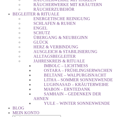
RÄUCHERWERKE MIT KRÄUTERN
RÄUCHERZUBEHÖR
BEGLEITER & RITUALE
ENERGETISCHE REINIGUNG
SCHLAFEN & RUHEN
ENGEL
SCHUTZ
ÜBERGANG & NEUBEGINN
GLÜCK
HERZ & VERBINDUNG
AUSGLEICH & STABILISIERUNG
ALLTAGSBEGLEITER
JAHRESKREIS & RITUALE
IMBOLC – LICHTMESS
OSTARA – FRÜHLINGSERWACHEN
BELTANE – WALPURGISNACHT
LITHA – SOMMER SONNENWENDE
LUGHNASAD – KRÄUTERWEIHE
MABON – ERNTEDANK
SAMHAIN – GEDENKEN DER
AHNEN
YULE – WINTER SONNENWENDE
BLOG
MEIN KONTO