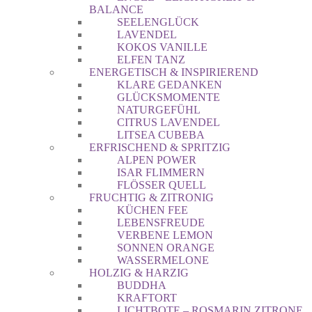
BALANCE
SEELENGLÜCK
LAVENDEL
KOKOS VANILLE
ELFEN TANZ
ENERGETISCH & INSPIRIEREND
KLARE GEDANKEN
GLÜCKSMOMENTE
NATURGEFÜHL
CITRUS LAVENDEL
LITSEA CUBEBA
ERFRISCHEND & SPRITZIG
ALPEN POWER
ISAR FLIMMERN
FLÖSSER QUELL
FRUCHTIG & ZITRONIG
KÜCHEN FEE
LEBENSFREUDE
VERBENE LEMON
SONNEN ORANGE
WASSERMELONE
HOLZIG & HARZIG
BUDDHA
KRAFTORT
LICHTBOTE – ROSMARIN ZITRONE