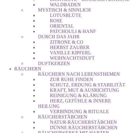
WALDBADEN
MYSTISCH & SINNLICH
LOTUSBLÜTE
ROSE
ORIENTAL
PATCHOULI & HANF
DURCH DAS JAHR
ZITRONE & CO
HERBST ZAUBER
VANILLE KIPFERL
WEIHNACHTSDUFT
DUFTKERZEN
RÄUCHERN
RÄUCHERN NACH LEBENSTHEMEN
ZUR RUHE FINDEN
SCHUTZ, ERDUNG & STABILITÄT
KRAFT, MUT & AUSRICHTUNG
REINIGUNG & KLÄRUNG
HERZ, GEFÜHLE & INNERE
HEILUNG
VERBINDUNG & RITUALE
RÄUCHERSTÄBCHEN
NATUR-RÄUCHERSTÄBCHEN
DÜNNE RÄUCHERSTÄBCHEN
RÄUCHERWERKE MIT HARZEN