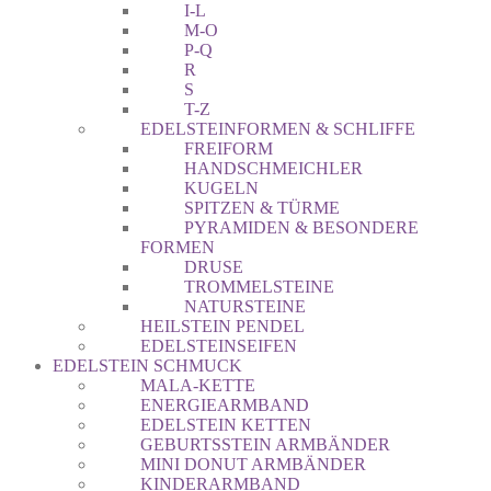
I-L
M-O
P-Q
R
S
T-Z
EDELSTEINFORMEN & SCHLIFFE
FREIFORM
HANDSCHMEICHLER
KUGELN
SPITZEN & TÜRME
PYRAMIDEN & BESONDERE
FORMEN
DRUSE
TROMMELSTEINE
NATURSTEINE
HEILSTEIN PENDEL
EDELSTEINSEIFEN
EDELSTEIN SCHMUCK
MALA-KETTE
ENERGIEARMBAND
EDELSTEIN KETTEN
GEBURTSSTEIN ARMBÄNDER
MINI DONUT ARMBÄNDER
KINDERARMBAND