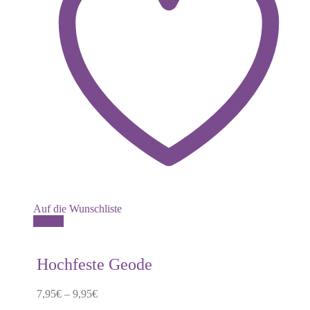
Auf die Wunschliste
Dieses
Details
Produkt
weist
mehrere
Hochfeste Geode
Varianten
auf.
7,95
€
–
9,95
€
Die
Optionen