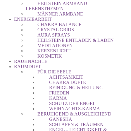
HEILSTEIN ARMBAND –
LEBENSTHEMEN
MÄNNER ARMBAND
ENERGIEARBEIT
CHAKRA BALANCE
CRYSTAL GRIDS
AURA SPRAYS
HEILSTEINE ENTLADEN & LADEN
MEDITATIONEN
KERZENLICHT
KOSMETIK
RAUHNÄCHTE
RAUMDUFT
FÜR DIE SEELE
ACHTSAMKEIT
CHAKRA DÜFTE
REINIGUNG & HEILUNG
FRIEDEN
KARMA
SCHUTZ DER ENGEL
WEIHNACHTS-KARMA
BERUHIGEND & AUSGLEICHEND
GANESHA
SCHLAFEN & TRÄUMEN
ENGEL – LEICHTIGKEIT &