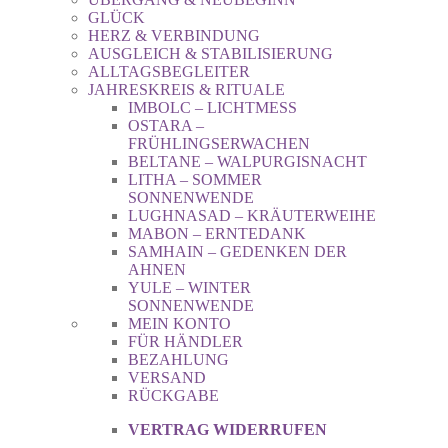
GLÜCK
HERZ & VERBINDUNG
AUSGLEICH & STABILISIERUNG
ALLTAGSBEGLEITER
JAHRESKREIS & RITUALE
IMBOLC – LICHTMESS
OSTARA –
FRÜHLINGSERWACHEN
BELTANE – WALPURGISNACHT
LITHA – SOMMER
SONNENWENDE
LUGHNASAD – KRÄUTERWEIHE
MABON – ERNTEDANK
SAMHAIN – GEDENKEN DER
AHNEN
YULE – WINTER
SONNENWENDE
MEIN KONTO
FÜR HÄNDLER
BEZAHLUNG
VERSAND
RÜCKGABE
VERTRAG WIDERRUFEN