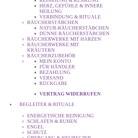
REINIGUNG & KLÄRUNG
HERZ, GEFÜHLE & INNERE
HEILUNG
VERBINDUNG & RITUALE
RÄUCHERSTÄBCHEN
NATUR-RÄUCHERSTÄBCHEN
DÜNNE RÄUCHERSTÄBCHEN
RÄUCHERWERKE MIT HARZEN
RÄUCHERWERKE MIT
KRÄUTERN
RÄUCHERZUBEHÖR
MEIN KONTO
FÜR HÄNDLER
BEZAHLUNG
VERSAND
RÜCKGABE
VERTRAG WIDERRUFEN
BEGLEITER & RITUALE
ENERGETISCHE REINIGUNG
SCHLAFEN & RUHEN
ENGEL
SCHUTZ
ÜBERGANG & NEUBEGINN