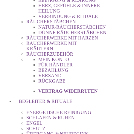
REINIGUNG & KLÄRUNG
HERZ, GEFÜHLE & INNERE
HEILUNG
VERBINDUNG & RITUALE
RÄUCHERSTÄBCHEN
NATUR-RÄUCHERSTÄBCHEN
DÜNNE RÄUCHERSTÄBCHEN
RÄUCHERWERKE MIT HARZEN
RÄUCHERWERKE MIT
KRÄUTERN
RÄUCHERZUBEHÖR
MEIN KONTO
FÜR HÄNDLER
BEZAHLUNG
VERSAND
RÜCKGABE
VERTRAG WIDERRUFEN
BEGLEITER & RITUALE
ENERGETISCHE REINIGUNG
SCHLAFEN & RUHEN
ENGEL
SCHUTZ
ÜBERGANG & NEUBEGINN