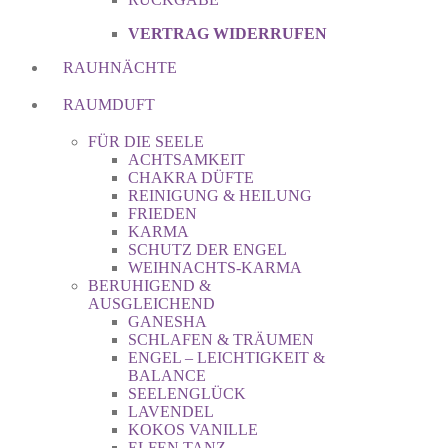
VERTRAG WIDERRUFEN
RAUHNÄCHTE
RAUMDUFT
FÜR DIE SEELE
ACHTSAMKEIT
CHAKRA DÜFTE
REINIGUNG & HEILUNG
FRIEDEN
KARMA
SCHUTZ DER ENGEL
WEIHNACHTS-KARMA
BERUHIGEND &
AUSGLEICHEND
GANESHA
SCHLAFEN & TRÄUMEN
ENGEL – LEICHTIGKEIT &
BALANCE
SEELENGLÜCK
LAVENDEL
KOKOS VANILLE
ELFEN TANZ