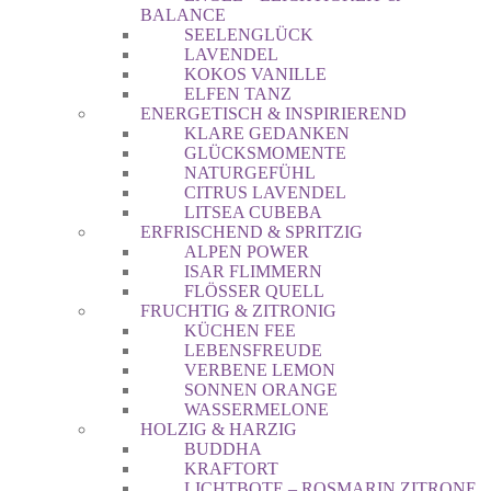
BALANCE
SEELENGLÜCK
LAVENDEL
KOKOS VANILLE
ELFEN TANZ
ENERGETISCH & INSPIRIEREND
KLARE GEDANKEN
GLÜCKSMOMENTE
NATURGEFÜHL
CITRUS LAVENDEL
LITSEA CUBEBA
ERFRISCHEND & SPRITZIG
ALPEN POWER
ISAR FLIMMERN
FLÖSSER QUELL
FRUCHTIG & ZITRONIG
KÜCHEN FEE
LEBENSFREUDE
VERBENE LEMON
SONNEN ORANGE
WASSERMELONE
HOLZIG & HARZIG
BUDDHA
KRAFTORT
LICHTBOTE – ROSMARIN ZITRONE