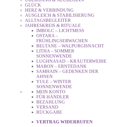
GLÜCK
HERZ & VERBINDUNG
AUSGLEICH & STABILISIERUNG
ALLTAGSBEGLEITER
JAHRESKREIS & RITUALE
IMBOLC – LICHTMESS
OSTARA –
FRÜHLINGSERWACHEN
BELTANE – WALPURGISNACHT
LITHA – SOMMER
SONNENWENDE
LUGHNASAD – KRÄUTERWEIHE
MABON – ERNTEDANK
SAMHAIN – GEDENKEN DER
AHNEN
YULE – WINTER
SONNENWENDE
MEIN KONTO
FÜR HÄNDLER
BEZAHLUNG
VERSAND
RÜCKGABE
VERTRAG WIDERRUFEN