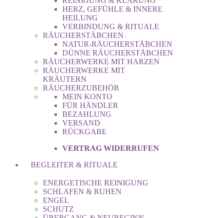
REINIGUNG & KLÄRUNG
HERZ, GEFÜHLE & INNERE
HEILUNG
VERBINDUNG & RITUALE
RÄUCHERSTÄBCHEN
NATUR-RÄUCHERSTÄBCHEN
DÜNNE RÄUCHERSTÄBCHEN
RÄUCHERWERKE MIT HARZEN
RÄUCHERWERKE MIT
KRÄUTERN
RÄUCHERZUBEHÖR
MEIN KONTO
FÜR HÄNDLER
BEZAHLUNG
VERSAND
RÜCKGABE
VERTRAG WIDERRUFEN
BEGLEITER & RITUALE
ENERGETISCHE REINIGUNG
SCHLAFEN & RUHEN
ENGEL
SCHUTZ
ÜBERGANG & NEUBEGINN