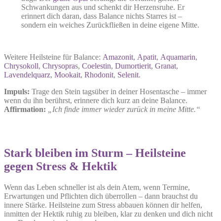
Schwankungen aus und schenkt dir Herzensruhe. Er
erinnert dich daran, dass Balance nichts Starres ist –
sondern ein weiches Zurückfließen in deine eigene Mitte.
Weitere Heilsteine für Balance:
Ama
z
onit
,
Apatit
,
Aquamarin
,
Chrysokoll
,
Chrysopra
s,
Coelestin
,
Dumortierit
,
Granat
,
Lavendelquarz
,
Mookait
,
Rhodonit
,
Selenit
.
Impuls:
Trage den Stein tagsüber in deiner Hosentasche – immer
wenn du ihn berührst, erinnere dich kurz an deine Balance.
Affirmation:
„Ich finde immer wieder zurück in meine Mitte.“
Stark bleiben im Sturm – Heilsteine
gegen Stress & Hektik
Wenn das Leben schneller ist als dein Atem, wenn Termine,
Erwartungen und Pflichten dich überrollen – dann brauchst du
innere Stärke. Heilsteine zum Stress abbauen können dir helfen,
inmitten der Hektik ruhig zu bleiben, klar zu denken und dich nicht