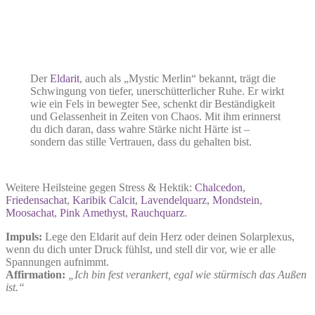
Der
Eldarit
, auch als „Mystic Merlin“ bekannt, trägt die
Schwingung von tiefer, unerschütterlicher Ruhe. Er wirkt
wie ein Fels in bewegter See, schenkt dir Beständigkeit
und Gelassenheit in Zeiten von Chaos. Mit ihm erinnerst
du dich daran, dass wahre Stärke nicht Härte ist –
sondern das stille Vertrauen, dass du gehalten bist.
Weitere Heilsteine gegen Stress & Hektik:
Chalcedon
,
Friedensachat
,
Karibik Calcit
,
Lavendelquarz
,
Mondstein
,
Moosachat
,
Pink Amethyst
,
Rauchquarz
.
Impuls:
Lege den Eldarit auf dein Herz oder deinen Solarplexus,
wenn du dich unter Druck fühlst, und stell dir vor, wie er alle
Spannungen aufnimmt.
Affirmation:
„Ich bin fest verankert, egal wie stürmisch das Außen
ist.“