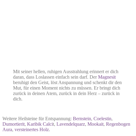
Mit seiner hellen, ruhigen Ausstrahlung erinnert er dich
daran, dass Loslassen einfach sein darf. Der
Magnesit
beruhigt den Geist, löst Anspannung und schenkt dir den
Mut, für einen Moment nichts zu müssen. Er bringt dich
zurück in deinen Atem, zurück in dein Herz – zurück in
dich.
Weitere Heilsteine für Entspannung:
Bernstein
,
Coelestin
,
Dumortierit
,
Karibik Calci
t,
Lavendelquarz
,
Mookait
,
Regenbogen
Aura
,
versteinertes Holz
.