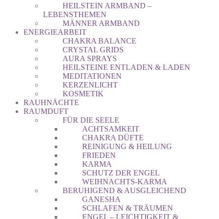
HEILSTEIN ARMBAND –
LEBENSTHEMEN
MÄNNER ARMBAND
ENERGIEARBEIT
CHAKRA BALANCE
CRYSTAL GRIDS
AURA SPRAYS
HEILSTEINE ENTLADEN & LADEN
MEDITATIONEN
KERZENLICHT
KOSMETIK
RAUHNÄCHTE
RAUMDUFT
FÜR DIE SEELE
ACHTSAMKEIT
CHAKRA DÜFTE
REINIGUNG & HEILUNG
FRIEDEN
KARMA
SCHUTZ DER ENGEL
WEIHNACHTS-KARMA
BERUHIGEND & AUSGLEICHEND
GANESHA
SCHLAFEN & TRÄUMEN
ENGEL – LEICHTIGKEIT &