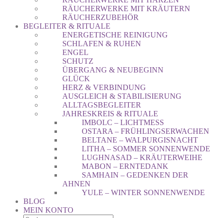
RÄUCHERWERKE MIT KRÄUTERN
RÄUCHERZUBEHÖR
BEGLEITER & RITUALE
ENERGETISCHE REINIGUNG
SCHLAFEN & RUHEN
ENGEL
SCHUTZ
ÜBERGANG & NEUBEGINN
GLÜCK
HERZ & VERBINDUNG
AUSGLEICH & STABILISIERUNG
ALLTAGSBEGLEITER
JAHRESKREIS & RITUALE
IMBOLC – LICHTMESS
OSTARA – FRÜHLINGSERWACHEN
BELTANE – WALPURGISNACHT
LITHA – SOMMER SONNENWENDE
LUGHNASAD – KRÄUTERWEIHE
MABON – ERNTEDANK
SAMHAIN – GEDENKEN DER
AHNEN
YULE – WINTER SONNENWENDE
BLOG
MEIN KONTO