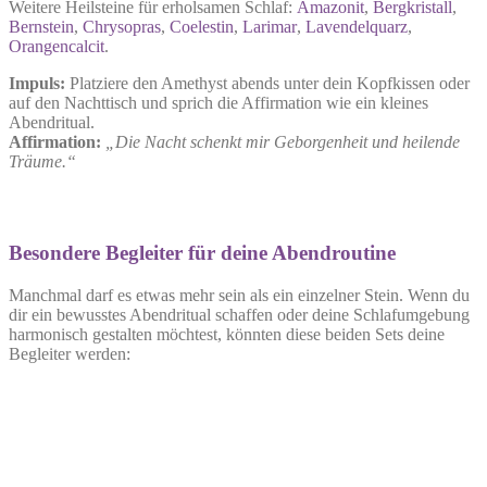
Weitere Heilsteine für erholsamen Schlaf:
Amazonit
,
Bergkristall
,
Be
r
nstein
,
Chrysopras
,
Coelestin
,
Larimar
,
Lavendelquarz
,
Orangencalcit
.
Impuls:
Platziere den Amethyst abends unter dein Kopfkissen oder
auf den Nachttisch und sprich die Affirmation wie ein kleines
Abendritual.
Affirmation:
„Die Nacht schenkt mir Geborgenheit und heilende
Träume.“
Besondere Begleiter für deine Abendroutine
Manchmal darf es etwas mehr sein als ein einzelner Stein. Wenn du
dir ein bewusstes Abendritual schaffen oder deine Schlafumgebung
harmonisch gestalten möchtest, könnten diese beiden Sets deine
Begleiter werden: