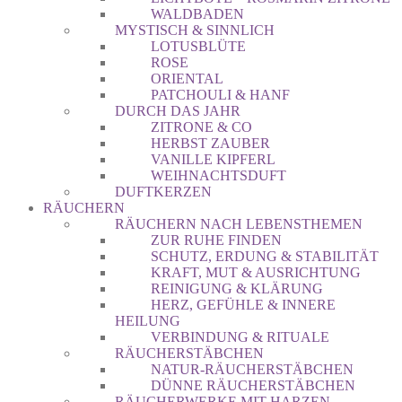
WALDBADEN
MYSTISCH & SINNLICH
LOTUSBLÜTE
ROSE
ORIENTAL
PATCHOULI & HANF
DURCH DAS JAHR
ZITRONE & CO
HERBST ZAUBER
VANILLE KIPFERL
WEIHNACHTSDUFT
DUFTKERZEN
RÄUCHERN
RÄUCHERN NACH LEBENSTHEMEN
ZUR RUHE FINDEN
SCHUTZ, ERDUNG & STABILITÄT
KRAFT, MUT & AUSRICHTUNG
REINIGUNG & KLÄRUNG
HERZ, GEFÜHLE & INNERE
HEILUNG
VERBINDUNG & RITUALE
RÄUCHERSTÄBCHEN
NATUR-RÄUCHERSTÄBCHEN
DÜNNE RÄUCHERSTÄBCHEN
RÄUCHERWERKE MIT HARZEN