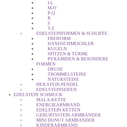
I-L
M-O
P-Q
R
S
T-Z
EDELSTEINFORMEN & SCHLIFFE
FREIFORM
HANDSCHMEICHLER
KUGELN
SPITZEN & TÜRME
PYRAMIDEN & BESONDERE
FORMEN
DRUSE
TROMMELSTEINE
NATURSTEINE
HEILSTEIN PENDEL
EDELSTEINSEIFEN
EDELSTEIN SCHMUCK
MALA-KETTE
ENERGIEARMBAND
EDELSTEIN KETTEN
GEBURTSSTEIN ARMBÄNDER
MINI DONUT ARMBÄNDER
KINDERARMBAND