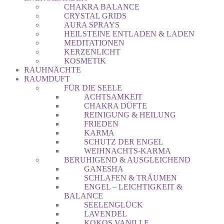
CHAKRA BALANCE
CRYSTAL GRIDS
AURA SPRAYS
HEILSTEINE ENTLADEN & LADEN
MEDITATIONEN
KERZENLICHT
KOSMETIK
RAUHNÄCHTE
RAUMDUFT
FÜR DIE SEELE
ACHTSAMKEIT
CHAKRA DÜFTE
REINIGUNG & HEILUNG
FRIEDEN
KARMA
SCHUTZ DER ENGEL
WEIHNACHTS-KARMA
BERUHIGEND & AUSGLEICHEND
GANESHA
SCHLAFEN & TRÄUMEN
ENGEL – LEICHTIGKEIT &
BALANCE
SEELENGLÜCK
LAVENDEL
KOKOS VANILLE