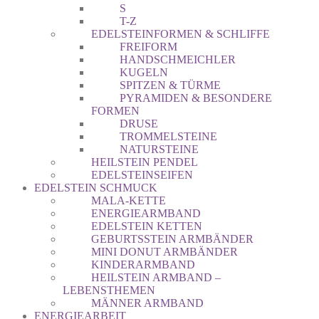
S
T-Z
EDELSTEINFORMEN & SCHLIFFE
FREIFORM
HANDSCHMEICHLER
KUGELN
SPITZEN & TÜRME
PYRAMIDEN & BESONDERE
FORMEN
DRUSE
TROMMELSTEINE
NATURSTEINE
HEILSTEIN PENDEL
EDELSTEINSEIFEN
EDELSTEIN SCHMUCK
MALA-KETTE
ENERGIEARMBAND
EDELSTEIN KETTEN
GEBURTSSTEIN ARMBÄNDER
MINI DONUT ARMBÄNDER
KINDERARMBAND
HEILSTEIN ARMBAND –
LEBENSTHEMEN
MÄNNER ARMBAND
ENERGIEARBEIT