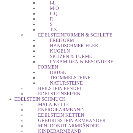
I-L
M-O
P-Q
R
S
T-Z
EDELSTEINFORMEN & SCHLIFFE
FREIFORM
HANDSCHMEICHLER
KUGELN
SPITZEN & TÜRME
PYRAMIDEN & BESONDERE
FORMEN
DRUSE
TROMMELSTEINE
NATURSTEINE
HEILSTEIN PENDEL
EDELSTEINSEIFEN
EDELSTEIN SCHMUCK
MALA-KETTE
ENERGIEARMBAND
EDELSTEIN KETTEN
GEBURTSSTEIN ARMBÄNDER
MINI DONUT ARMBÄNDER
KINDERARMBAND