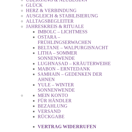
GLÜCK
HERZ & VERBINDUNG
AUSGLEICH & STABILISIERUNG
ALLTAGSBEGLEITER
JAHRESKREIS & RITUALE
IMBOLC – LICHTMESS
OSTARA –
FRÜHLINGSERWACHEN
BELTANE – WALPURGISNACHT
LITHA – SOMMER
SONNENWENDE
LUGHNASAD – KRÄUTERWEIHE
MABON – ERNTEDANK
SAMHAIN – GEDENKEN DER
AHNEN
YULE – WINTER
SONNENWENDE
MEIN KONTO
FÜR HÄNDLER
BEZAHLUNG
VERSAND
RÜCKGABE
VERTRAG WIDERRUFEN