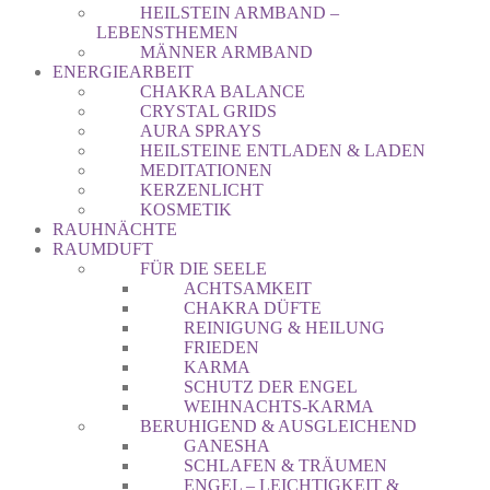
HEILSTEIN ARMBAND –
LEBENSTHEMEN
MÄNNER ARMBAND
ENERGIEARBEIT
CHAKRA BALANCE
CRYSTAL GRIDS
AURA SPRAYS
HEILSTEINE ENTLADEN & LADEN
MEDITATIONEN
KERZENLICHT
KOSMETIK
RAUHNÄCHTE
RAUMDUFT
FÜR DIE SEELE
ACHTSAMKEIT
CHAKRA DÜFTE
REINIGUNG & HEILUNG
FRIEDEN
KARMA
SCHUTZ DER ENGEL
WEIHNACHTS-KARMA
BERUHIGEND & AUSGLEICHEND
GANESHA
SCHLAFEN & TRÄUMEN
ENGEL – LEICHTIGKEIT &