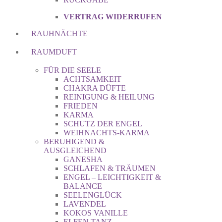
VERTRAG WIDERRUFEN
RAUHNÄCHTE
RAUMDUFT
FÜR DIE SEELE
ACHTSAMKEIT
CHAKRA DÜFTE
REINIGUNG & HEILUNG
FRIEDEN
KARMA
SCHUTZ DER ENGEL
WEIHNACHTS-KARMA
BERUHIGEND &
AUSGLEICHEND
GANESHA
SCHLAFEN & TRÄUMEN
ENGEL – LEICHTIGKEIT &
BALANCE
SEELENGLÜCK
LAVENDEL
KOKOS VANILLE
ELFEN TANZ