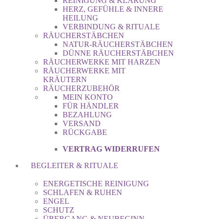
REINIGUNG & KLÄRUNG
HERZ, GEFÜHLE & INNERE
HEILUNG
VERBINDUNG & RITUALE
RÄUCHERSTÄBCHEN
NATUR-RÄUCHERSTÄBCHEN
DÜNNE RÄUCHERSTÄBCHEN
RÄUCHERWERKE MIT HARZEN
RÄUCHERWERKE MIT
KRÄUTERN
RÄUCHERZUBEHÖR
MEIN KONTO
FÜR HÄNDLER
BEZAHLUNG
VERSAND
RÜCKGABE
VERTRAG WIDERRUFEN
BEGLEITER & RITUALE
ENERGETISCHE REINIGUNG
SCHLAFEN & RUHEN
ENGEL
SCHUTZ
ÜBERGANG & NEUBEGINN