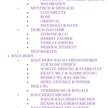
WALDBADEN
MYSTISCH & SINNLICH
LOTUSBLÜTE
ROSE
ORIENTAL
PATCHOULI & HANF
DURCH DAS JAHR
ZITRONE & CO
HERBST ZAUBER
VANILLE KIPFERL
WEIHNACHTSDUFT
DUFTKERZEN
RÄUCHERN
RÄUCHERN NACH LEBENSTHEMEN
ZUR RUHE FINDEN
SCHUTZ, ERDUNG & STABILITÄT
KRAFT, MUT & AUSRICHTUNG
REINIGUNG & KLÄRUNG
HERZ, GEFÜHLE & INNERE
HEILUNG
VERBINDUNG & RITUALE
RÄUCHERSTÄBCHEN
NATUR-RÄUCHERSTÄBCHEN
DÜNNE RÄUCHERSTÄBCHEN
RÄUCHERWERKE MIT HARZEN