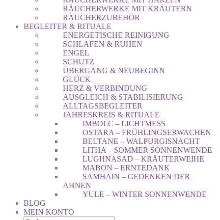
RÄUCHERWERKE MIT KRÄUTERN
RÄUCHERZUBEHÖR
BEGLEITER & RITUALE
ENERGETISCHE REINIGUNG
SCHLAFEN & RUHEN
ENGEL
SCHUTZ
ÜBERGANG & NEUBEGINN
GLÜCK
HERZ & VERBINDUNG
AUSGLEICH & STABILISIERUNG
ALLTAGSBEGLEITER
JAHRESKREIS & RITUALE
IMBOLC – LICHTMESS
OSTARA – FRÜHLINGSERWACHEN
BELTANE – WALPURGISNACHT
LITHA – SOMMER SONNENWENDE
LUGHNASAD – KRÄUTERWEIHE
MABON – ERNTEDANK
SAMHAIN – GEDENKEN DER
AHNEN
YULE – WINTER SONNENWENDE
BLOG
MEIN KONTO