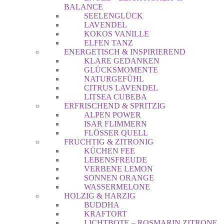
BALANCE
SEELENGLÜCK
LAVENDEL
KOKOS VANILLE
ELFEN TANZ
ENERGETISCH & INSPIRIEREND
KLARE GEDANKEN
GLÜCKSMOMENTE
NATURGEFÜHL
CITRUS LAVENDEL
LITSEA CUBEBA
ERFRISCHEND & SPRITZIG
ALPEN POWER
ISAR FLIMMERN
FLÖSSER QUELL
FRUCHTIG & ZITRONIG
KÜCHEN FEE
LEBENSFREUDE
VERBENE LEMON
SONNEN ORANGE
WASSERMELONE
HOLZIG & HARZIG
BUDDHA
KRAFTORT
LICHTBOTE – ROSMARIN ZITRONE