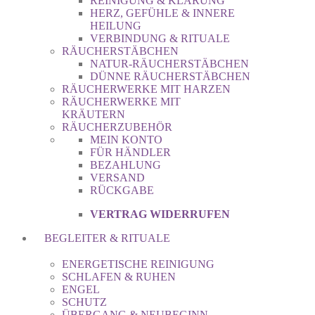
REINIGUNG & KLÄRUNG
HERZ, GEFÜHLE & INNERE
HEILUNG
VERBINDUNG & RITUALE
RÄUCHERSTÄBCHEN
NATUR-RÄUCHERSTÄBCHEN
DÜNNE RÄUCHERSTÄBCHEN
RÄUCHERWERKE MIT HARZEN
RÄUCHERWERKE MIT
KRÄUTERN
RÄUCHERZUBEHÖR
MEIN KONTO
FÜR HÄNDLER
BEZAHLUNG
VERSAND
RÜCKGABE
VERTRAG WIDERRUFEN
BEGLEITER & RITUALE
ENERGETISCHE REINIGUNG
SCHLAFEN & RUHEN
ENGEL
SCHUTZ
ÜBERGANG & NEUBEGINN