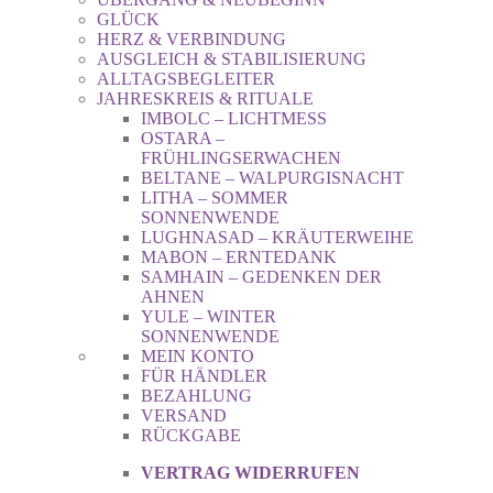
GLÜCK
HERZ & VERBINDUNG
AUSGLEICH & STABILISIERUNG
ALLTAGSBEGLEITER
JAHRESKREIS & RITUALE
IMBOLC – LICHTMESS
OSTARA –
FRÜHLINGSERWACHEN
BELTANE – WALPURGISNACHT
LITHA – SOMMER
SONNENWENDE
LUGHNASAD – KRÄUTERWEIHE
MABON – ERNTEDANK
SAMHAIN – GEDENKEN DER
AHNEN
YULE – WINTER
SONNENWENDE
MEIN KONTO
FÜR HÄNDLER
BEZAHLUNG
VERSAND
RÜCKGABE
VERTRAG WIDERRUFEN