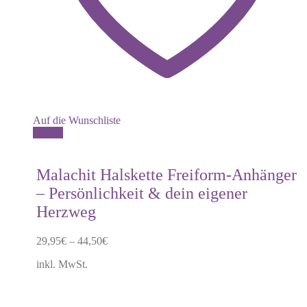
Auf die Wunschliste
Dieses
Details
Produkt
weist
mehrere
Malachit Halskette Freiform-Anhänger
Varianten
– Persönlichkeit & dein eigener
auf.
Die
Herzweg
Optionen
können
29,95
€
–
44,50
€
auf
der
inkl. MwSt.
Produktseite
gewählt
werden