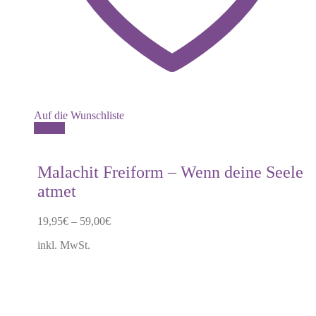
Auf die Wunschliste
Dieses
Details
Produkt
weist
mehrere
Malachit Freiform – Wenn deine Seele
Varianten
atmet
auf.
Die
Optionen
19,95
€
–
59,00
€
können
auf
inkl. MwSt.
der
Produktseite
gewählt
werden