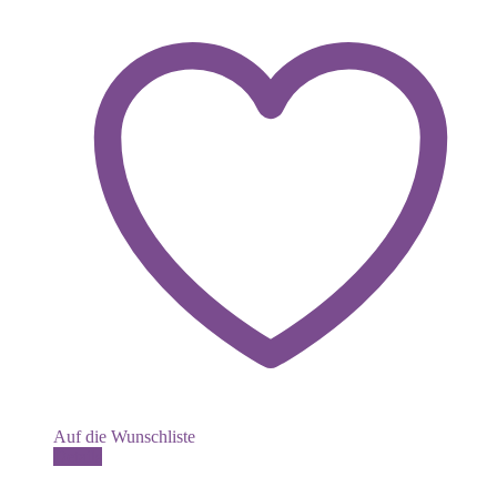
Auf die Wunschliste
Dieses
Details
Produkt
weist