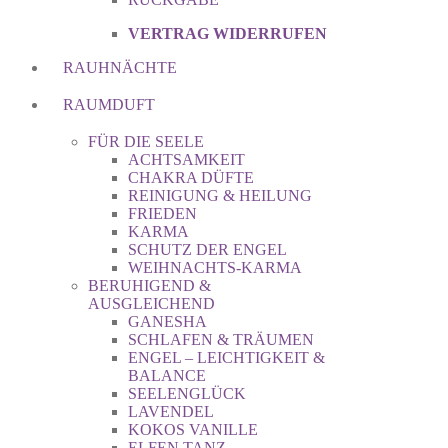
VERTRAG WIDERRUFEN
RAUHNÄCHTE
RAUMDUFT
FÜR DIE SEELE
ACHTSAMKEIT
CHAKRA DÜFTE
REINIGUNG & HEILUNG
FRIEDEN
KARMA
SCHUTZ DER ENGEL
WEIHNACHTS-KARMA
BERUHIGEND &
AUSGLEICHEND
GANESHA
SCHLAFEN & TRÄUMEN
ENGEL – LEICHTIGKEIT &
BALANCE
SEELENGLÜCK
LAVENDEL
KOKOS VANILLE
ELFEN TANZ