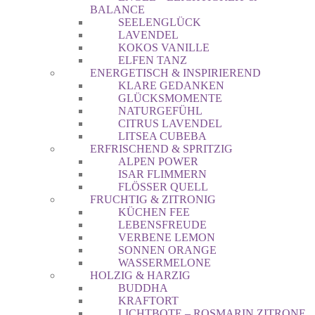
BALANCE
SEELENGLÜCK
LAVENDEL
KOKOS VANILLE
ELFEN TANZ
ENERGETISCH & INSPIRIEREND
KLARE GEDANKEN
GLÜCKSMOMENTE
NATURGEFÜHL
CITRUS LAVENDEL
LITSEA CUBEBA
ERFRISCHEND & SPRITZIG
ALPEN POWER
ISAR FLIMMERN
FLÖSSER QUELL
FRUCHTIG & ZITRONIG
KÜCHEN FEE
LEBENSFREUDE
VERBENE LEMON
SONNEN ORANGE
WASSERMELONE
HOLZIG & HARZIG
BUDDHA
KRAFTORT
LICHTBOTE – ROSMARIN ZITRONE