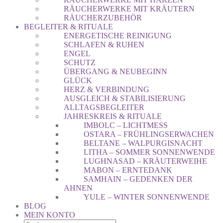
RÄUCHERWERKE MIT KRÄUTERN
RÄUCHERZUBEHÖR
BEGLEITER & RITUALE
ENERGETISCHE REINIGUNG
SCHLAFEN & RUHEN
ENGEL
SCHUTZ
ÜBERGANG & NEUBEGINN
GLÜCK
HERZ & VERBINDUNG
AUSGLEICH & STABILISIERUNG
ALLTAGSBEGLEITER
JAHRESKREIS & RITUALE
IMBOLC – LICHTMESS
OSTARA – FRÜHLINGSERWACHEN
BELTANE – WALPURGISNACHT
LITHA – SOMMER SONNENWENDE
LUGHNASAD – KRÄUTERWEIHE
MABON – ERNTEDANK
SAMHAIN – GEDENKEN DER
AHNEN
YULE – WINTER SONNENWENDE
BLOG
MEIN KONTO