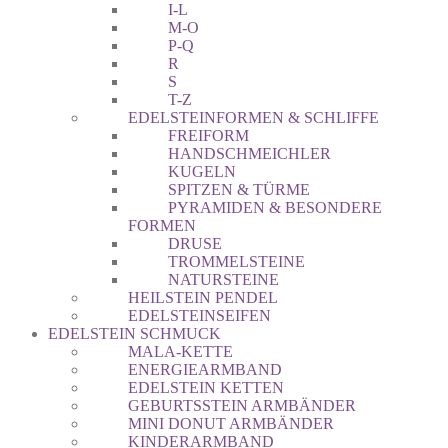
I-L
M-O
P-Q
R
S
T-Z
EDELSTEINFORMEN & SCHLIFFE
FREIFORM
HANDSCHMEICHLER
KUGELN
SPITZEN & TÜRME
PYRAMIDEN & BESONDERE
FORMEN
DRUSE
TROMMELSTEINE
NATURSTEINE
HEILSTEIN PENDEL
EDELSTEINSEIFEN
EDELSTEIN SCHMUCK
MALA-KETTE
ENERGIEARMBAND
EDELSTEIN KETTEN
GEBURTSSTEIN ARMBÄNDER
MINI DONUT ARMBÄNDER
KINDERARMBAND