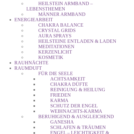
HEILSTEIN ARMBAND –
LEBENSTHEMEN
MÄNNER ARMBAND
ENERGIEARBEIT
CHAKRA BALANCE
CRYSTAL GRIDS
AURA SPRAYS
HEILSTEINE ENTLADEN & LADEN
MEDITATIONEN
KERZENLICHT
KOSMETIK
RAUHNÄCHTE
RAUMDUFT
FÜR DIE SEELE
ACHTSAMKEIT
CHAKRA DÜFTE
REINIGUNG & HEILUNG
FRIEDEN
KARMA
SCHUTZ DER ENGEL
WEIHNACHTS-KARMA
BERUHIGEND & AUSGLEICHEND
GANESHA
SCHLAFEN & TRÄUMEN
ENGEL – LEICHTIGKEIT &