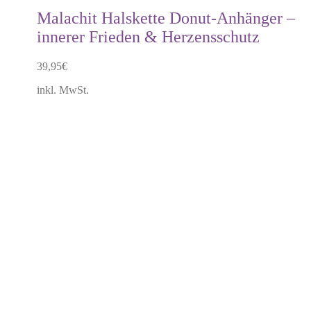
mehrere
Malachit Halskette Donut-Anhänger –
Varianten
innerer Frieden & Herzensschutz
auf.
Die
Optionen
39,95
€
können
auf
inkl. MwSt.
der
Produktseite
gewählt
werden