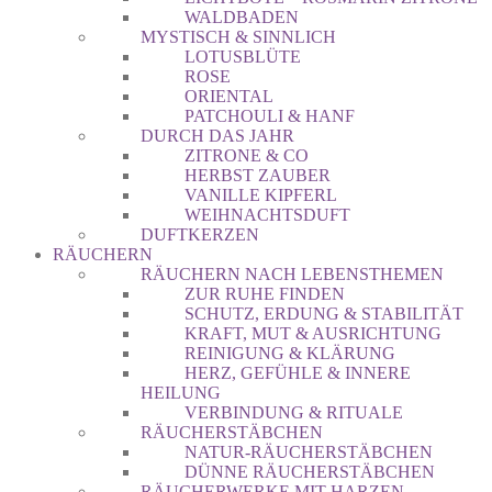
WALDBADEN
MYSTISCH & SINNLICH
LOTUSBLÜTE
ROSE
ORIENTAL
PATCHOULI & HANF
DURCH DAS JAHR
ZITRONE & CO
HERBST ZAUBER
VANILLE KIPFERL
WEIHNACHTSDUFT
DUFTKERZEN
RÄUCHERN
RÄUCHERN NACH LEBENSTHEMEN
ZUR RUHE FINDEN
SCHUTZ, ERDUNG & STABILITÄT
KRAFT, MUT & AUSRICHTUNG
REINIGUNG & KLÄRUNG
HERZ, GEFÜHLE & INNERE
HEILUNG
VERBINDUNG & RITUALE
RÄUCHERSTÄBCHEN
NATUR-RÄUCHERSTÄBCHEN
DÜNNE RÄUCHERSTÄBCHEN
RÄUCHERWERKE MIT HARZEN