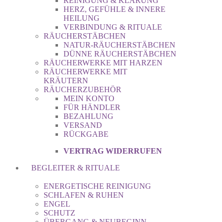
REINIGUNG & KLÄRUNG
HERZ, GEFÜHLE & INNERE
HEILUNG
VERBINDUNG & RITUALE
RÄUCHERSTÄBCHEN
NATUR-RÄUCHERSTÄBCHEN
DÜNNE RÄUCHERSTÄBCHEN
RÄUCHERWERKE MIT HARZEN
RÄUCHERWERKE MIT
KRÄUTERN
RÄUCHERZUBEHÖR
MEIN KONTO
FÜR HÄNDLER
BEZAHLUNG
VERSAND
RÜCKGABE
VERTRAG WIDERRUFEN
BEGLEITER & RITUALE
ENERGETISCHE REINIGUNG
SCHLAFEN & RUHEN
ENGEL
SCHUTZ
ÜBERGANG & NEUBEGINN