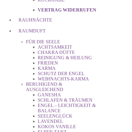
VERTRAG WIDERRUFEN
RAUHNÄCHTE
RAUMDUFT
FÜR DIE SEELE
ACHTSAMKEIT
CHAKRA DÜFTE
REINIGUNG & HEILUNG
FRIEDEN
KARMA
SCHUTZ DER ENGEL
WEIHNACHTS-KARMA
BERUHIGEND &
AUSGLEICHEND
GANESHA
SCHLAFEN & TRÄUMEN
ENGEL – LEICHTIGKEIT &
BALANCE
SEELENGLÜCK
LAVENDEL
KOKOS VANILLE
ELFEN TANZ