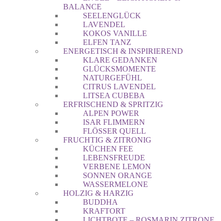
BALANCE
SEELENGLÜCK
LAVENDEL
KOKOS VANILLE
ELFEN TANZ
ENERGETISCH & INSPIRIEREND
KLARE GEDANKEN
GLÜCKSMOMENTE
NATURGEFÜHL
CITRUS LAVENDEL
LITSEA CUBEBA
ERFRISCHEND & SPRITZIG
ALPEN POWER
ISAR FLIMMERN
FLÖSSER QUELL
FRUCHTIG & ZITRONIG
KÜCHEN FEE
LEBENSFREUDE
VERBENE LEMON
SONNEN ORANGE
WASSERMELONE
HOLZIG & HARZIG
BUDDHA
KRAFTORT
LICHTBOTE – ROSMARIN ZITRONE