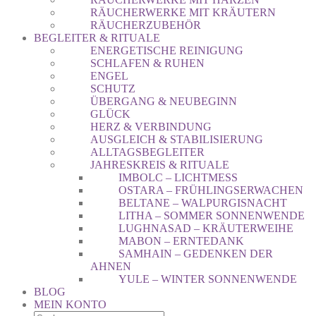
RÄUCHERWERKE MIT KRÄUTERN
RÄUCHERZUBEHÖR
BEGLEITER & RITUALE
ENERGETISCHE REINIGUNG
SCHLAFEN & RUHEN
ENGEL
SCHUTZ
ÜBERGANG & NEUBEGINN
GLÜCK
HERZ & VERBINDUNG
AUSGLEICH & STABILISIERUNG
ALLTAGSBEGLEITER
JAHRESKREIS & RITUALE
IMBOLC – LICHTMESS
OSTARA – FRÜHLINGSERWACHEN
BELTANE – WALPURGISNACHT
LITHA – SOMMER SONNENWENDE
LUGHNASAD – KRÄUTERWEIHE
MABON – ERNTEDANK
SAMHAIN – GEDENKEN DER
AHNEN
YULE – WINTER SONNENWENDE
BLOG
MEIN KONTO