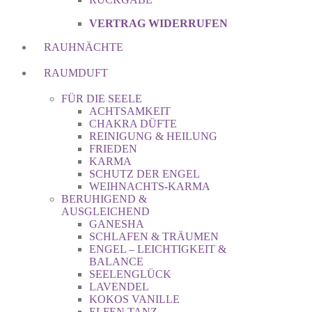
VERTRAG WIDERRUFEN
RAUHNÄCHTE
RAUMDUFT
FÜR DIE SEELE
ACHTSAMKEIT
CHAKRA DÜFTE
REINIGUNG & HEILUNG
FRIEDEN
KARMA
SCHUTZ DER ENGEL
WEIHNACHTS-KARMA
BERUHIGEND &
AUSGLEICHEND
GANESHA
SCHLAFEN & TRÄUMEN
ENGEL – LEICHTIGKEIT &
BALANCE
SEELENGLÜCK
LAVENDEL
KOKOS VANILLE
ELFEN TANZ