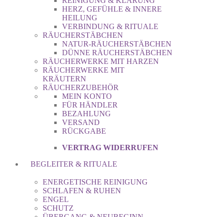
REINIGUNG & KLÄRUNG
HERZ, GEFÜHLE & INNERE
HEILUNG
VERBINDUNG & RITUALE
RÄUCHERSTÄBCHEN
NATUR-RÄUCHERSTÄBCHEN
DÜNNE RÄUCHERSTÄBCHEN
RÄUCHERWERKE MIT HARZEN
RÄUCHERWERKE MIT
KRÄUTERN
RÄUCHERZUBEHÖR
MEIN KONTO
FÜR HÄNDLER
BEZAHLUNG
VERSAND
RÜCKGABE
VERTRAG WIDERRUFEN
BEGLEITER & RITUALE
ENERGETISCHE REINIGUNG
SCHLAFEN & RUHEN
ENGEL
SCHUTZ
ÜBERGANG & NEUBEGINN