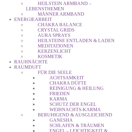
HEILSTEIN ARMBAND –
LEBENSTHEMEN
MÄNNER ARMBAND
ENERGIEARBEIT
CHAKRA BALANCE
CRYSTAL GRIDS
AURA SPRAYS
HEILSTEINE ENTLADEN & LADEN
MEDITATIONEN
KERZENLICHT
KOSMETIK
RAUHNÄCHTE
RAUMDUFT
FÜR DIE SEELE
ACHTSAMKEIT
CHAKRA DÜFTE
REINIGUNG & HEILUNG
FRIEDEN
KARMA
SCHUTZ DER ENGEL
WEIHNACHTS-KARMA
BERUHIGEND & AUSGLEICHEND
GANESHA
SCHLAFEN & TRÄUMEN
ENGEL – LEICHTIGKEIT &