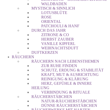
WALDBADEN
MYSTISCH & SINNLICH
LOTUSBLÜTE
ROSE
ORIENTAL
PATCHOULI & HANF
DURCH DAS JAHR
ZITRONE & CO
HERBST ZAUBER
VANILLE KIPFERL
WEIHNACHTSDUFT
DUFTKERZEN
RÄUCHERN
RÄUCHERN NACH LEBENSTHEMEN
ZUR RUHE FINDEN
SCHUTZ, ERDUNG & STABILITÄT
KRAFT, MUT & AUSRICHTUNG
REINIGUNG & KLÄRUNG
HERZ, GEFÜHLE & INNERE
HEILUNG
VERBINDUNG & RITUALE
RÄUCHERSTÄBCHEN
NATUR-RÄUCHERSTÄBCHEN
DÜNNE RÄUCHERSTÄBCHEN
RÄUCHERWERKE MIT HARZEN