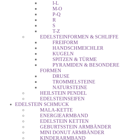
I-L
M-O
P-Q
R
S
T-Z
EDELSTEINFORMEN & SCHLIFFE
FREIFORM
HANDSCHMEICHLER
KUGELN
SPITZEN & TÜRME
PYRAMIDEN & BESONDERE
FORMEN
DRUSE
TROMMELSTEINE
NATURSTEINE
HEILSTEIN PENDEL
EDELSTEINSEIFEN
EDELSTEIN SCHMUCK
MALA-KETTE
ENERGIEARMBAND
EDELSTEIN KETTEN
GEBURTSSTEIN ARMBÄNDER
MINI DONUT ARMBÄNDER
KINDERARMBAND