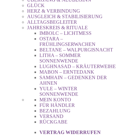
GLÜCK
HERZ & VERBINDUNG
AUSGLEICH & STABILISIERUNG
ALLTAGSBEGLEITER
JAHRESKREIS & RITUALE
IMBOLC – LICHTMESS
OSTARA –
FRÜHLINGSERWACHEN
BELTANE – WALPURGISNACHT
LITHA – SOMMER
SONNENWENDE
LUGHNASAD – KRÄUTERWEIHE
MABON – ERNTEDANK
SAMHAIN – GEDENKEN DER
AHNEN
YULE – WINTER
SONNENWENDE
MEIN KONTO
FÜR HÄNDLER
BEZAHLUNG
VERSAND
RÜCKGABE
VERTRAG WIDERRUFEN