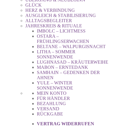
GLÜCK
HERZ & VERBINDUNG
AUSGLEICH & STABILISIERUNG
ALLTAGSBEGLEITER
JAHRESKREIS & RITUALE
IMBOLC – LICHTMESS
OSTARA –
FRÜHLINGSERWACHEN
BELTANE – WALPURGISNACHT
LITHA – SOMMER
SONNENWENDE
LUGHNASAD – KRÄUTERWEIHE
MABON – ERNTEDANK
SAMHAIN – GEDENKEN DER
AHNEN
YULE – WINTER
SONNENWENDE
MEIN KONTO
FÜR HÄNDLER
BEZAHLUNG
VERSAND
RÜCKGABE
VERTRAG WIDERRUFEN