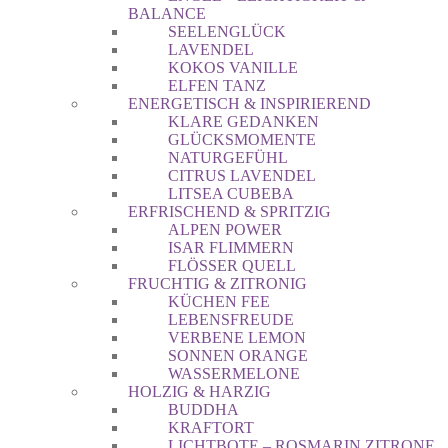
BALANCE
SEELENGLÜCK
LAVENDEL
KOKOS VANILLE
ELFEN TANZ
ENERGETISCH & INSPIRIEREND
KLARE GEDANKEN
GLÜCKSMOMENTE
NATURGEFÜHL
CITRUS LAVENDEL
LITSEA CUBEBA
ERFRISCHEND & SPRITZIG
ALPEN POWER
ISAR FLIMMERN
FLÖSSER QUELL
FRUCHTIG & ZITRONIG
KÜCHEN FEE
LEBENSFREUDE
VERBENE LEMON
SONNEN ORANGE
WASSERMELONE
HOLZIG & HARZIG
BUDDHA
KRAFTORT
LICHTBOTE – ROSMARIN ZITRONE