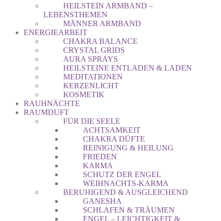
HEILSTEIN ARMBAND –
LEBENSTHEMEN
MÄNNER ARMBAND
ENERGIEARBEIT
CHAKRA BALANCE
CRYSTAL GRIDS
AURA SPRAYS
HEILSTEINE ENTLADEN & LADEN
MEDITATIONEN
KERZENLICHT
KOSMETIK
RAUHNÄCHTE
RAUMDUFT
FÜR DIE SEELE
ACHTSAMKEIT
CHAKRA DÜFTE
REINIGUNG & HEILUNG
FRIEDEN
KARMA
SCHUTZ DER ENGEL
WEIHNACHTS-KARMA
BERUHIGEND & AUSGLEICHEND
GANESHA
SCHLAFEN & TRÄUMEN
ENGEL – LEICHTIGKEIT &