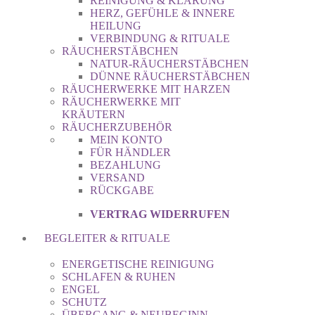
REINIGUNG & KLÄRUNG
HERZ, GEFÜHLE & INNERE
HEILUNG
VERBINDUNG & RITUALE
RÄUCHERSTÄBCHEN
NATUR-RÄUCHERSTÄBCHEN
DÜNNE RÄUCHERSTÄBCHEN
RÄUCHERWERKE MIT HARZEN
RÄUCHERWERKE MIT
KRÄUTERN
RÄUCHERZUBEHÖR
MEIN KONTO
FÜR HÄNDLER
BEZAHLUNG
VERSAND
RÜCKGABE
VERTRAG WIDERRUFEN
BEGLEITER & RITUALE
ENERGETISCHE REINIGUNG
SCHLAFEN & RUHEN
ENGEL
SCHUTZ
ÜBERGANG & NEUBEGINN