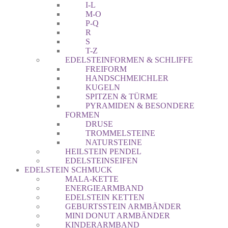
I-L
M-O
P-Q
R
S
T-Z
EDELSTEINFORMEN & SCHLIFFE
FREIFORM
HANDSCHMEICHLER
KUGELN
SPITZEN & TÜRME
PYRAMIDEN & BESONDERE
FORMEN
DRUSE
TROMMELSTEINE
NATURSTEINE
HEILSTEIN PENDEL
EDELSTEINSEIFEN
EDELSTEIN SCHMUCK
MALA-KETTE
ENERGIEARMBAND
EDELSTEIN KETTEN
GEBURTSSTEIN ARMBÄNDER
MINI DONUT ARMBÄNDER
KINDERARMBAND