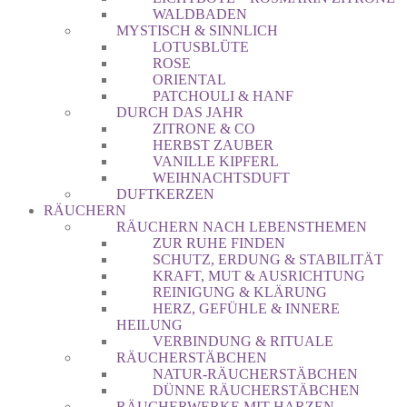
WALDBADEN
MYSTISCH & SINNLICH
LOTUSBLÜTE
ROSE
ORIENTAL
PATCHOULI & HANF
DURCH DAS JAHR
ZITRONE & CO
HERBST ZAUBER
VANILLE KIPFERL
WEIHNACHTSDUFT
DUFTKERZEN
RÄUCHERN
RÄUCHERN NACH LEBENSTHEMEN
ZUR RUHE FINDEN
SCHUTZ, ERDUNG & STABILITÄT
KRAFT, MUT & AUSRICHTUNG
REINIGUNG & KLÄRUNG
HERZ, GEFÜHLE & INNERE
HEILUNG
VERBINDUNG & RITUALE
RÄUCHERSTÄBCHEN
NATUR-RÄUCHERSTÄBCHEN
DÜNNE RÄUCHERSTÄBCHEN
RÄUCHERWERKE MIT HARZEN