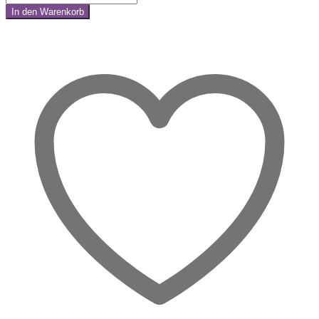
–
In den Warenkorb
Herzensreise
Share:
Mala
Menge