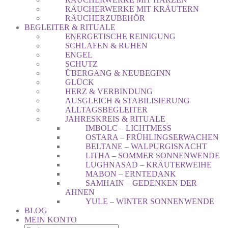
RÄUCHERWERKE MIT KRÄUTERN
RÄUCHERZUBEHÖR
BEGLEITER & RITUALE
ENERGETISCHE REINIGUNG
SCHLAFEN & RUHEN
ENGEL
SCHUTZ
ÜBERGANG & NEUBEGINN
GLÜCK
HERZ & VERBINDUNG
AUSGLEICH & STABILISIERUNG
ALLTAGSBEGLEITER
JAHRESKREIS & RITUALE
IMBOLC – LICHTMESS
OSTARA – FRÜHLINGSERWACHEN
BELTANE – WALPURGISNACHT
LITHA – SOMMER SONNENWENDE
LUGHNASAD – KRÄUTERWEIHE
MABON – ERNTEDANK
SAMHAIN – GEDENKEN DER
AHNEN
YULE – WINTER SONNENWENDE
BLOG
MEIN KONTO