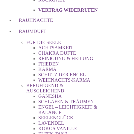
VERTRAG WIDERRUFEN
RAUHNÄCHTE
RAUMDUFT
FÜR DIE SEELE
ACHTSAMKEIT
CHAKRA DÜFTE
REINIGUNG & HEILUNG
FRIEDEN
KARMA
SCHUTZ DER ENGEL
WEIHNACHTS-KARMA
BERUHIGEND &
AUSGLEICHEND
GANESHA
SCHLAFEN & TRÄUMEN
ENGEL – LEICHTIGKEIT &
BALANCE
SEELENGLÜCK
LAVENDEL
KOKOS VANILLE
ELFEN TANZ