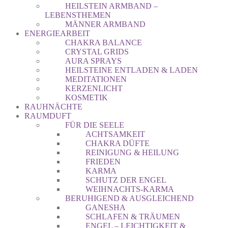
HEILSTEIN ARMBAND –
LEBENSTHEMEN
MÄNNER ARMBAND
ENERGIEARBEIT
CHAKRA BALANCE
CRYSTAL GRIDS
AURA SPRAYS
HEILSTEINE ENTLADEN & LADEN
MEDITATIONEN
KERZENLICHT
KOSMETIK
RAUHNÄCHTE
RAUMDUFT
FÜR DIE SEELE
ACHTSAMKEIT
CHAKRA DÜFTE
REINIGUNG & HEILUNG
FRIEDEN
KARMA
SCHUTZ DER ENGEL
WEIHNACHTS-KARMA
BERUHIGEND & AUSGLEICHEND
GANESHA
SCHLAFEN & TRÄUMEN
ENGEL – LEICHTIGKEIT &