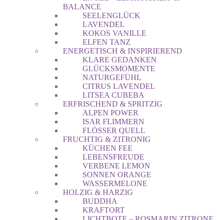
BALANCE
SEELENGLÜCK
LAVENDEL
KOKOS VANILLE
ELFEN TANZ
ENERGETISCH & INSPIRIEREND
KLARE GEDANKEN
GLÜCKSMOMENTE
NATURGEFÜHL
CITRUS LAVENDEL
LITSEA CUBEBA
ERFRISCHEND & SPRITZIG
ALPEN POWER
ISAR FLIMMERN
FLÖSSER QUELL
FRUCHTIG & ZITRONIG
KÜCHEN FEE
LEBENSFREUDE
VERBENE LEMON
SONNEN ORANGE
WASSERMELONE
HOLZIG & HARZIG
BUDDHA
KRAFTORT
LICHTBOTE – ROSMARIN ZITRONE