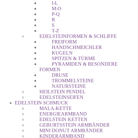
I-L
M-O
P-Q
R
S
T-Z
EDELSTEINFORMEN & SCHLIFFE
FREIFORM
HANDSCHMEICHLER
KUGELN
SPITZEN & TÜRME
PYRAMIDEN & BESONDERE
FORMEN
DRUSE
TROMMELSTEINE
NATURSTEINE
HEILSTEIN PENDEL
EDELSTEINSEIFEN
EDELSTEIN SCHMUCK
MALA-KETTE
ENERGIEARMBAND
EDELSTEIN KETTEN
GEBURTSSTEIN ARMBÄNDER
MINI DONUT ARMBÄNDER
KINDERARMBAND