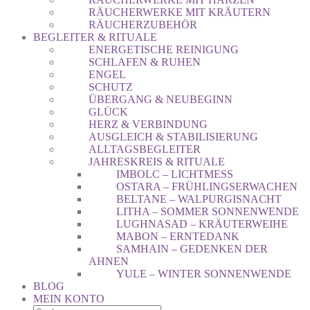
RÄUCHERWERKE MIT KRÄUTERN
RÄUCHERZUBEHÖR
BEGLEITER & RITUALE
ENERGETISCHE REINIGUNG
SCHLAFEN & RUHEN
ENGEL
SCHUTZ
ÜBERGANG & NEUBEGINN
GLÜCK
HERZ & VERBINDUNG
AUSGLEICH & STABILISIERUNG
ALLTAGSBEGLEITER
JAHRESKREIS & RITUALE
IMBOLC – LICHTMESS
OSTARA – FRÜHLINGSERWACHEN
BELTANE – WALPURGISNACHT
LITHA – SOMMER SONNENWENDE
LUGHNASAD – KRÄUTERWEIHE
MABON – ERNTEDANK
SAMHAIN – GEDENKEN DER
AHNEN
YULE – WINTER SONNENWENDE
BLOG
MEIN KONTO