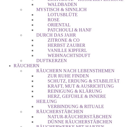
WALDBADEN
MYSTISCH & SINNLICH
LOTUSBLÜTE
ROSE
ORIENTAL
PATCHOULI & HANF
DURCH DAS JAHR
ZITRONE & CO
HERBST ZAUBER
VANILLE KIPFERL
WEIHNACHTSDUFT
DUFTKERZEN
RÄUCHERN
RÄUCHERN NACH LEBENSTHEMEN
ZUR RUHE FINDEN
SCHUTZ, ERDUNG & STABILITÄT
KRAFT, MUT & AUSRICHTUNG
REINIGUNG & KLÄRUNG
HERZ, GEFÜHLE & INNERE
HEILUNG
VERBINDUNG & RITUALE
RÄUCHERSTÄBCHEN
NATUR-RÄUCHERSTÄBCHEN
DÜNNE RÄUCHERSTÄBCHEN
RÄUCHERWERKE MIT HARZEN