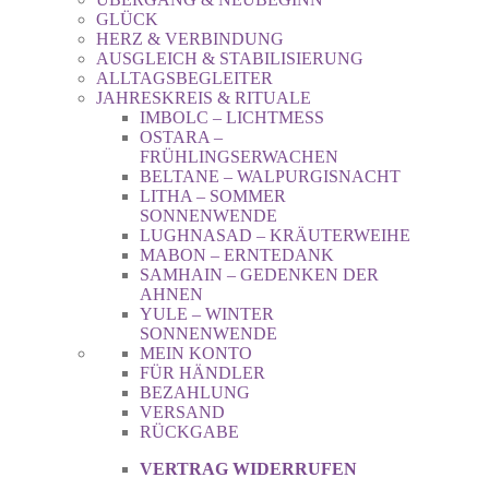
GLÜCK
HERZ & VERBINDUNG
AUSGLEICH & STABILISIERUNG
ALLTAGSBEGLEITER
JAHRESKREIS & RITUALE
IMBOLC – LICHTMESS
OSTARA –
FRÜHLINGSERWACHEN
BELTANE – WALPURGISNACHT
LITHA – SOMMER
SONNENWENDE
LUGHNASAD – KRÄUTERWEIHE
MABON – ERNTEDANK
SAMHAIN – GEDENKEN DER
AHNEN
YULE – WINTER
SONNENWENDE
MEIN KONTO
FÜR HÄNDLER
BEZAHLUNG
VERSAND
RÜCKGABE
VERTRAG WIDERRUFEN