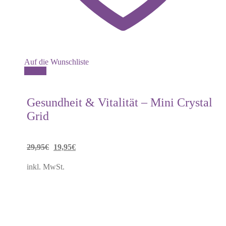
Auf die Wunschliste
Details
Gesundheit & Vitalität – Mini Crystal
Grid
Ursprünglicher
Aktueller
29,95
€
19,95
€
Preis
Preis
inkl. MwSt.
war:
ist:
29,95€
19,95€.