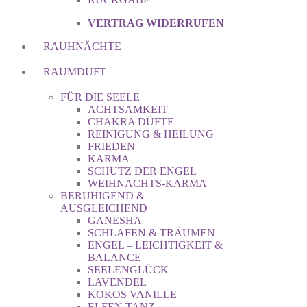
VERTRAG WIDERRUFEN
RAUHNÄCHTE
RAUMDUFT
FÜR DIE SEELE
ACHTSAMKEIT
CHAKRA DÜFTE
REINIGUNG & HEILUNG
FRIEDEN
KARMA
SCHUTZ DER ENGEL
WEIHNACHTS-KARMA
BERUHIGEND &
AUSGLEICHEND
GANESHA
SCHLAFEN & TRÄUMEN
ENGEL – LEICHTIGKEIT &
BALANCE
SEELENGLÜCK
LAVENDEL
KOKOS VANILLE
ELFEN TANZ