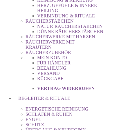
REINIGUNG & KLÄRUNG
HERZ, GEFÜHLE & INNERE
HEILUNG
VERBINDUNG & RITUALE
RÄUCHERSTÄBCHEN
NATUR-RÄUCHERSTÄBCHEN
DÜNNE RÄUCHERSTÄBCHEN
RÄUCHERWERKE MIT HARZEN
RÄUCHERWERKE MIT
KRÄUTERN
RÄUCHERZUBEHÖR
MEIN KONTO
FÜR HÄNDLER
BEZAHLUNG
VERSAND
RÜCKGABE
VERTRAG WIDERRUFEN
BEGLEITER & RITUALE
ENERGETISCHE REINIGUNG
SCHLAFEN & RUHEN
ENGEL
SCHUTZ
ÜBERGANG & NEUBEGINN