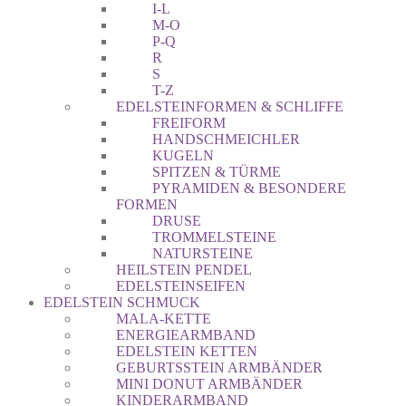
I-L
M-O
P-Q
R
S
T-Z
EDELSTEINFORMEN & SCHLIFFE
FREIFORM
HANDSCHMEICHLER
KUGELN
SPITZEN & TÜRME
PYRAMIDEN & BESONDERE
FORMEN
DRUSE
TROMMELSTEINE
NATURSTEINE
HEILSTEIN PENDEL
EDELSTEINSEIFEN
EDELSTEIN SCHMUCK
MALA-KETTE
ENERGIEARMBAND
EDELSTEIN KETTEN
GEBURTSSTEIN ARMBÄNDER
MINI DONUT ARMBÄNDER
KINDERARMBAND