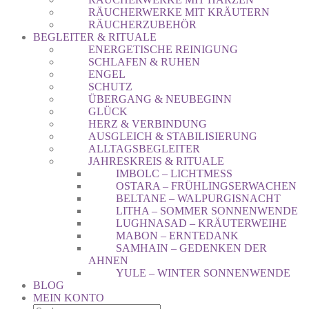
RÄUCHERWERKE MIT KRÄUTERN
RÄUCHERZUBEHÖR
BEGLEITER & RITUALE
ENERGETISCHE REINIGUNG
SCHLAFEN & RUHEN
ENGEL
SCHUTZ
ÜBERGANG & NEUBEGINN
GLÜCK
HERZ & VERBINDUNG
AUSGLEICH & STABILISIERUNG
ALLTAGSBEGLEITER
JAHRESKREIS & RITUALE
IMBOLC – LICHTMESS
OSTARA – FRÜHLINGSERWACHEN
BELTANE – WALPURGISNACHT
LITHA – SOMMER SONNENWENDE
LUGHNASAD – KRÄUTERWEIHE
MABON – ERNTEDANK
SAMHAIN – GEDENKEN DER
AHNEN
YULE – WINTER SONNENWENDE
BLOG
MEIN KONTO