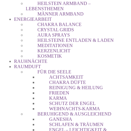
HEILSTEIN ARMBAND –
LEBENSTHEMEN
MÄNNER ARMBAND
ENERGIEARBEIT
CHAKRA BALANCE
CRYSTAL GRIDS
AURA SPRAYS
HEILSTEINE ENTLADEN & LADEN
MEDITATIONEN
KERZENLICHT
KOSMETIK
RAUHNÄCHTE
RAUMDUFT
FÜR DIE SEELE
ACHTSAMKEIT
CHAKRA DÜFTE
REINIGUNG & HEILUNG
FRIEDEN
KARMA
SCHUTZ DER ENGEL
WEIHNACHTS-KARMA
BERUHIGEND & AUSGLEICHEND
GANESHA
SCHLAFEN & TRÄUMEN
ENGEL – LEICHTIGKEIT &