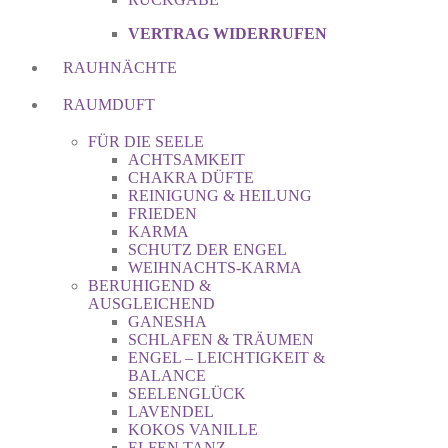
VERTRAG WIDERRUFEN
RAUHNÄCHTE
RAUMDUFT
FÜR DIE SEELE
ACHTSAMKEIT
CHAKRA DÜFTE
REINIGUNG & HEILUNG
FRIEDEN
KARMA
SCHUTZ DER ENGEL
WEIHNACHTS-KARMA
BERUHIGEND &
AUSGLEICHEND
GANESHA
SCHLAFEN & TRÄUMEN
ENGEL – LEICHTIGKEIT &
BALANCE
SEELENGLÜCK
LAVENDEL
KOKOS VANILLE
ELFEN TANZ