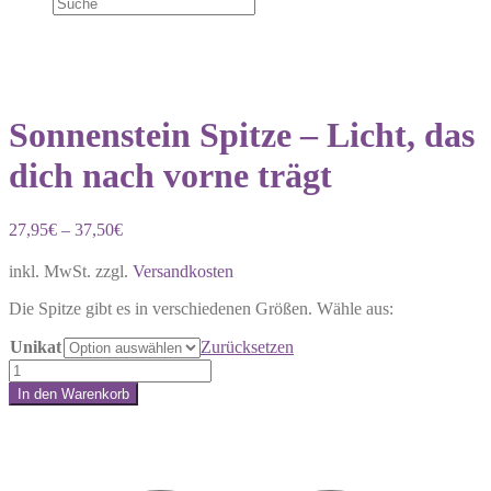
Sonnenstein Spitze – Licht, das
dich nach vorne trägt
27,95
€
–
37,50
€
inkl. MwSt.
zzgl.
Versandkosten
Die Spitze gibt es in verschiedenen Größen. Wähle aus:
Unikat
Zurücksetzen
Sonnenstein
Spitze
In den Warenkorb
–
Share:
Licht,
das
dich
nach