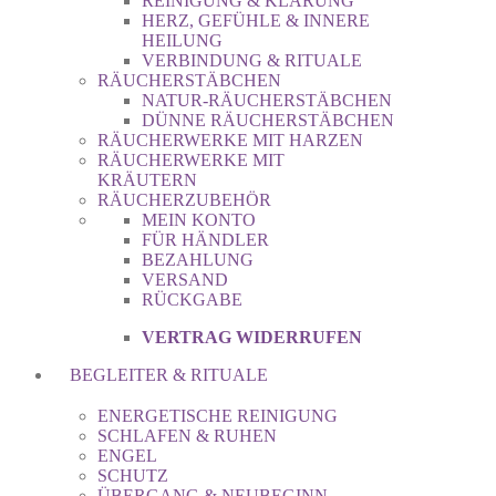
REINIGUNG & KLÄRUNG
HERZ, GEFÜHLE & INNERE
HEILUNG
VERBINDUNG & RITUALE
RÄUCHERSTÄBCHEN
NATUR-RÄUCHERSTÄBCHEN
DÜNNE RÄUCHERSTÄBCHEN
RÄUCHERWERKE MIT HARZEN
RÄUCHERWERKE MIT
KRÄUTERN
RÄUCHERZUBEHÖR
MEIN KONTO
FÜR HÄNDLER
BEZAHLUNG
VERSAND
RÜCKGABE
VERTRAG WIDERRUFEN
BEGLEITER & RITUALE
ENERGETISCHE REINIGUNG
SCHLAFEN & RUHEN
ENGEL
SCHUTZ
ÜBERGANG & NEUBEGINN