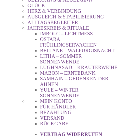
GLÜCK
HERZ & VERBINDUNG
AUSGLEICH & STABILISIERUNG
ALLTAGSBEGLEITER
JAHRESKREIS & RITUALE
IMBOLC – LICHTMESS
OSTARA –
FRÜHLINGSERWACHEN
BELTANE – WALPURGISNACHT
LITHA – SOMMER
SONNENWENDE
LUGHNASAD – KRÄUTERWEIHE
MABON – ERNTEDANK
SAMHAIN – GEDENKEN DER
AHNEN
YULE – WINTER
SONNENWENDE
MEIN KONTO
FÜR HÄNDLER
BEZAHLUNG
VERSAND
RÜCKGABE
VERTRAG WIDERRUFEN