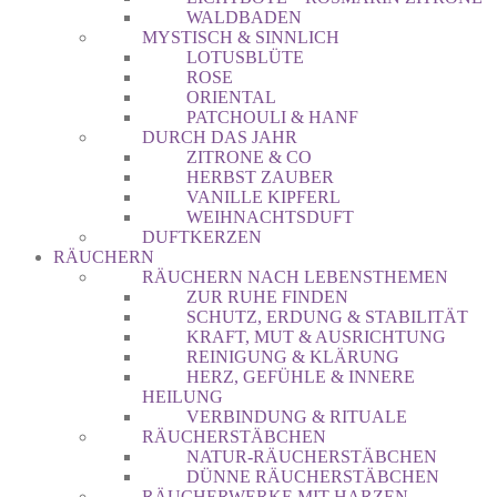
WALDBADEN
MYSTISCH & SINNLICH
LOTUSBLÜTE
ROSE
ORIENTAL
PATCHOULI & HANF
DURCH DAS JAHR
ZITRONE & CO
HERBST ZAUBER
VANILLE KIPFERL
WEIHNACHTSDUFT
DUFTKERZEN
RÄUCHERN
RÄUCHERN NACH LEBENSTHEMEN
ZUR RUHE FINDEN
SCHUTZ, ERDUNG & STABILITÄT
KRAFT, MUT & AUSRICHTUNG
REINIGUNG & KLÄRUNG
HERZ, GEFÜHLE & INNERE
HEILUNG
VERBINDUNG & RITUALE
RÄUCHERSTÄBCHEN
NATUR-RÄUCHERSTÄBCHEN
DÜNNE RÄUCHERSTÄBCHEN
RÄUCHERWERKE MIT HARZEN