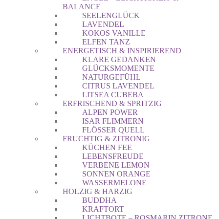
BALANCE
SEELENGLÜCK
LAVENDEL
KOKOS VANILLE
ELFEN TANZ
ENERGETISCH & INSPIRIEREND
KLARE GEDANKEN
GLÜCKSMOMENTE
NATURGEFÜHL
CITRUS LAVENDEL
LITSEA CUBEBA
ERFRISCHEND & SPRITZIG
ALPEN POWER
ISAR FLIMMERN
FLÖSSER QUELL
FRUCHTIG & ZITRONIG
KÜCHEN FEE
LEBENSFREUDE
VERBENE LEMON
SONNEN ORANGE
WASSERMELONE
HOLZIG & HARZIG
BUDDHA
KRAFTORT
LICHTBOTE – ROSMARIN ZITRONE