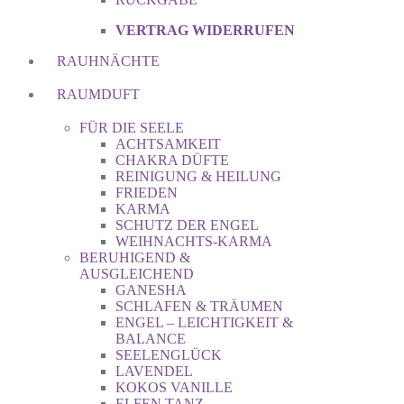
VERTRAG WIDERRUFEN
RAUHNÄCHTE
RAUMDUFT
FÜR DIE SEELE
ACHTSAMKEIT
CHAKRA DÜFTE
REINIGUNG & HEILUNG
FRIEDEN
KARMA
SCHUTZ DER ENGEL
WEIHNACHTS-KARMA
BERUHIGEND &
AUSGLEICHEND
GANESHA
SCHLAFEN & TRÄUMEN
ENGEL – LEICHTIGKEIT &
BALANCE
SEELENGLÜCK
LAVENDEL
KOKOS VANILLE
ELFEN TANZ