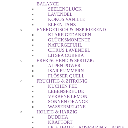
BALANCE
SEELENGLÜCK
LAVENDEL
KOKOS VANILLE
ELFEN TANZ
ENERGETISCH & INSPIRIEREND
KLARE GEDANKEN
GLÜCKSMOMENTE
NATURGEFÜHL
CITRUS LAVENDEL
LITSEA CUBEBA
ERFRISCHEND & SPRITZIG
ALPEN POWER
ISAR FLIMMERN
FLÖSSER QUELL
FRUCHTIG & ZITRONIG
KÜCHEN FEE
LEBENSFREUDE
VERBENE LEMON
SONNEN ORANGE
WASSERMELONE
HOLZIG & HARZIG
BUDDHA
KRAFTORT
LICHTBOTE – ROSMARIN ZITRONE