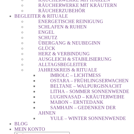
RÄUCHERWERKE MIT KRÄUTERN
RÄUCHERZUBEHÖR
BEGLEITER & RITUALE
ENERGETISCHE REINIGUNG
SCHLAFEN & RUHEN
ENGEL
SCHUTZ
ÜBERGANG & NEUBEGINN
GLÜCK
HERZ & VERBINDUNG
AUSGLEICH & STABILISIERUNG
ALLTAGSBEGLEITER
JAHRESKREIS & RITUALE
IMBOLC – LICHTMESS
OSTARA – FRÜHLINGSERWACHEN
BELTANE – WALPURGISNACHT
LITHA – SOMMER SONNENWENDE
LUGHNASAD – KRÄUTERWEIHE
MABON – ERNTEDANK
SAMHAIN – GEDENKEN DER
AHNEN
YULE – WINTER SONNENWENDE
BLOG
MEIN KONTO