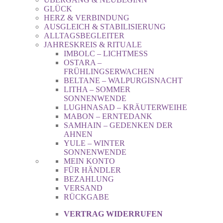
GLÜCK
HERZ & VERBINDUNG
AUSGLEICH & STABILISIERUNG
ALLTAGSBEGLEITER
JAHRESKREIS & RITUALE
IMBOLC – LICHTMESS
OSTARA –
FRÜHLINGSERWACHEN
BELTANE – WALPURGISNACHT
LITHA – SOMMER
SONNENWENDE
LUGHNASAD – KRÄUTERWEIHE
MABON – ERNTEDANK
SAMHAIN – GEDENKEN DER
AHNEN
YULE – WINTER
SONNENWENDE
MEIN KONTO
FÜR HÄNDLER
BEZAHLUNG
VERSAND
RÜCKGABE
VERTRAG WIDERRUFEN