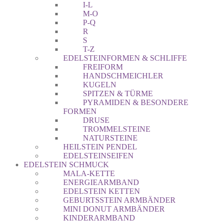
I-L
M-O
P-Q
R
S
T-Z
EDELSTEINFORMEN & SCHLIFFE
FREIFORM
HANDSCHMEICHLER
KUGELN
SPITZEN & TÜRME
PYRAMIDEN & BESONDERE
FORMEN
DRUSE
TROMMELSTEINE
NATURSTEINE
HEILSTEIN PENDEL
EDELSTEINSEIFEN
EDELSTEIN SCHMUCK
MALA-KETTE
ENERGIEARMBAND
EDELSTEIN KETTEN
GEBURTSSTEIN ARMBÄNDER
MINI DONUT ARMBÄNDER
KINDERARMBAND