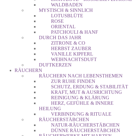
WALDBADEN
MYSTISCH & SINNLICH
LOTUSBLÜTE
ROSE
ORIENTAL
PATCHOULI & HANF
DURCH DAS JAHR
ZITRONE & CO
HERBST ZAUBER
VANILLE KIPFERL
WEIHNACHTSDUFT
DUFTKERZEN
RÄUCHERN
RÄUCHERN NACH LEBENSTHEMEN
ZUR RUHE FINDEN
SCHUTZ, ERDUNG & STABILITÄT
KRAFT, MUT & AUSRICHTUNG
REINIGUNG & KLÄRUNG
HERZ, GEFÜHLE & INNERE
HEILUNG
VERBINDUNG & RITUALE
RÄUCHERSTÄBCHEN
NATUR-RÄUCHERSTÄBCHEN
DÜNNE RÄUCHERSTÄBCHEN
RÄUCHERWERKE MIT HARZEN