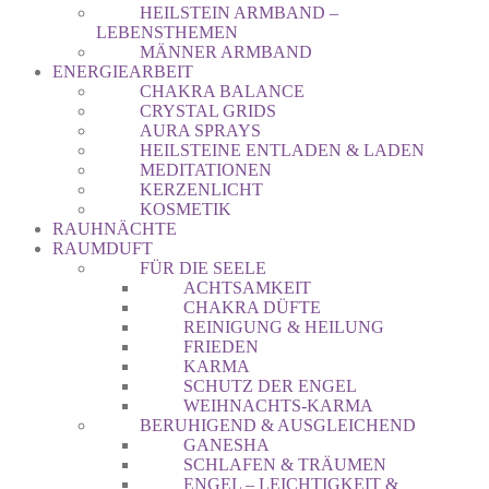
HEILSTEIN ARMBAND –
LEBENSTHEMEN
MÄNNER ARMBAND
ENERGIEARBEIT
CHAKRA BALANCE
CRYSTAL GRIDS
AURA SPRAYS
HEILSTEINE ENTLADEN & LADEN
MEDITATIONEN
KERZENLICHT
KOSMETIK
RAUHNÄCHTE
RAUMDUFT
FÜR DIE SEELE
ACHTSAMKEIT
CHAKRA DÜFTE
REINIGUNG & HEILUNG
FRIEDEN
KARMA
SCHUTZ DER ENGEL
WEIHNACHTS-KARMA
BERUHIGEND & AUSGLEICHEND
GANESHA
SCHLAFEN & TRÄUMEN
ENGEL – LEICHTIGKEIT &