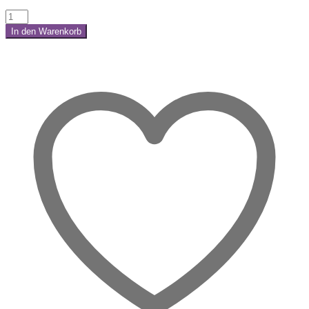
Selenit
Ladeplatte
In den Warenkorb
OM
Share:
–
Reinigung
&
spirituelle
Kraft
Menge