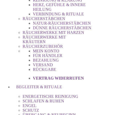
REINIGUNG & KLÄRUNG
HERZ, GEFÜHLE & INNERE
HEILUNG
VERBINDUNG & RITUALE
RÄUCHERSTÄBCHEN
NATUR-RÄUCHERSTÄBCHEN
DÜNNE RÄUCHERSTÄBCHEN
RÄUCHERWERKE MIT HARZEN
RÄUCHERWERKE MIT
KRÄUTERN
RÄUCHERZUBEHÖR
MEIN KONTO
FÜR HÄNDLER
BEZAHLUNG
VERSAND
RÜCKGABE
VERTRAG WIDERRUFEN
BEGLEITER & RITUALE
ENERGETISCHE REINIGUNG
SCHLAFEN & RUHEN
ENGEL
SCHUTZ
ÜBERGANG & NEUBEGINN