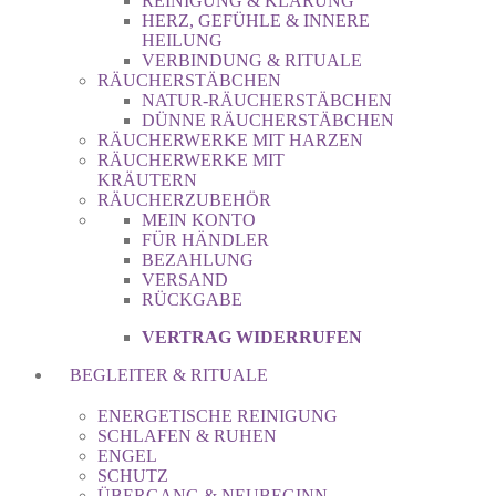
REINIGUNG & KLÄRUNG
HERZ, GEFÜHLE & INNERE
HEILUNG
VERBINDUNG & RITUALE
RÄUCHERSTÄBCHEN
NATUR-RÄUCHERSTÄBCHEN
DÜNNE RÄUCHERSTÄBCHEN
RÄUCHERWERKE MIT HARZEN
RÄUCHERWERKE MIT
KRÄUTERN
RÄUCHERZUBEHÖR
MEIN KONTO
FÜR HÄNDLER
BEZAHLUNG
VERSAND
RÜCKGABE
VERTRAG WIDERRUFEN
BEGLEITER & RITUALE
ENERGETISCHE REINIGUNG
SCHLAFEN & RUHEN
ENGEL
SCHUTZ
ÜBERGANG & NEUBEGINN