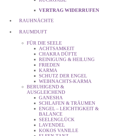
VERTRAG WIDERRUFEN
RAUHNÄCHTE
RAUMDUFT
FÜR DIE SEELE
ACHTSAMKEIT
CHAKRA DÜFTE
REINIGUNG & HEILUNG
FRIEDEN
KARMA
SCHUTZ DER ENGEL
WEIHNACHTS-KARMA
BERUHIGEND &
AUSGLEICHEND
GANESHA
SCHLAFEN & TRÄUMEN
ENGEL – LEICHTIGKEIT &
BALANCE
SEELENGLÜCK
LAVENDEL
KOKOS VANILLE
ELFEN TANZ