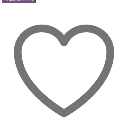
Naturstein
Share:
XL
–
Schutzkraft
pur
Menge