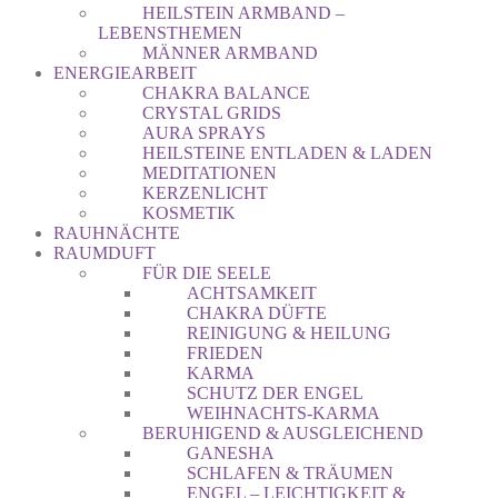
HEILSTEIN ARMBAND –
LEBENSTHEMEN
MÄNNER ARMBAND
ENERGIEARBEIT
CHAKRA BALANCE
CRYSTAL GRIDS
AURA SPRAYS
HEILSTEINE ENTLADEN & LADEN
MEDITATIONEN
KERZENLICHT
KOSMETIK
RAUHNÄCHTE
RAUMDUFT
FÜR DIE SEELE
ACHTSAMKEIT
CHAKRA DÜFTE
REINIGUNG & HEILUNG
FRIEDEN
KARMA
SCHUTZ DER ENGEL
WEIHNACHTS-KARMA
BERUHIGEND & AUSGLEICHEND
GANESHA
SCHLAFEN & TRÄUMEN
ENGEL – LEICHTIGKEIT &