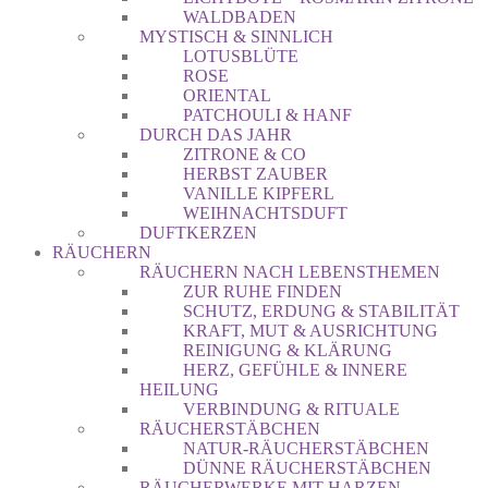
WALDBADEN
MYSTISCH & SINNLICH
LOTUSBLÜTE
ROSE
ORIENTAL
PATCHOULI & HANF
DURCH DAS JAHR
ZITRONE & CO
HERBST ZAUBER
VANILLE KIPFERL
WEIHNACHTSDUFT
DUFTKERZEN
RÄUCHERN
RÄUCHERN NACH LEBENSTHEMEN
ZUR RUHE FINDEN
SCHUTZ, ERDUNG & STABILITÄT
KRAFT, MUT & AUSRICHTUNG
REINIGUNG & KLÄRUNG
HERZ, GEFÜHLE & INNERE
HEILUNG
VERBINDUNG & RITUALE
RÄUCHERSTÄBCHEN
NATUR-RÄUCHERSTÄBCHEN
DÜNNE RÄUCHERSTÄBCHEN
RÄUCHERWERKE MIT HARZEN