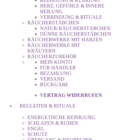
REINIGUNG & KLÄRUNG
HERZ, GEFÜHLE & INNERE
HEILUNG
VERBINDUNG & RITUALE
RÄUCHERSTÄBCHEN
NATUR-RÄUCHERSTÄBCHEN
DÜNNE RÄUCHERSTÄBCHEN
RÄUCHERWERKE MIT HARZEN
RÄUCHERWERKE MIT
KRÄUTERN
RÄUCHERZUBEHÖR
MEIN KONTO
FÜR HÄNDLER
BEZAHLUNG
VERSAND
RÜCKGABE
VERTRAG WIDERRUFEN
BEGLEITER & RITUALE
ENERGETISCHE REINIGUNG
SCHLAFEN & RUHEN
ENGEL
SCHUTZ
ÜBERGANG & NEUBEGINN