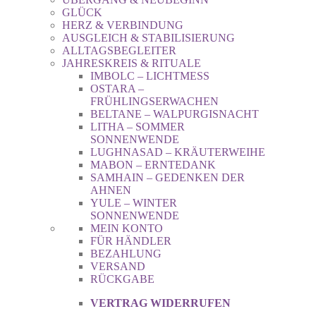
GLÜCK
HERZ & VERBINDUNG
AUSGLEICH & STABILISIERUNG
ALLTAGSBEGLEITER
JAHRESKREIS & RITUALE
IMBOLC – LICHTMESS
OSTARA –
FRÜHLINGSERWACHEN
BELTANE – WALPURGISNACHT
LITHA – SOMMER
SONNENWENDE
LUGHNASAD – KRÄUTERWEIHE
MABON – ERNTEDANK
SAMHAIN – GEDENKEN DER
AHNEN
YULE – WINTER
SONNENWENDE
MEIN KONTO
FÜR HÄNDLER
BEZAHLUNG
VERSAND
RÜCKGABE
VERTRAG WIDERRUFEN