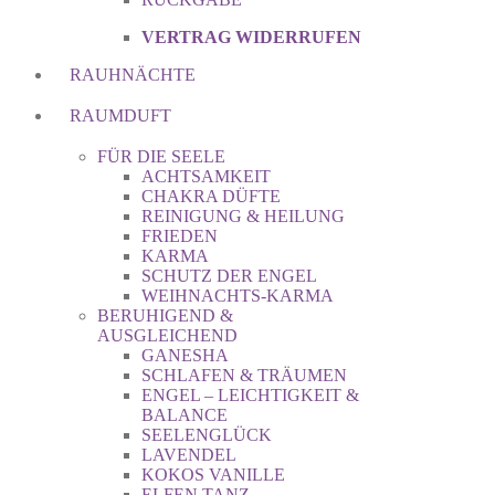
VERTRAG WIDERRUFEN
RAUHNÄCHTE
RAUMDUFT
FÜR DIE SEELE
ACHTSAMKEIT
CHAKRA DÜFTE
REINIGUNG & HEILUNG
FRIEDEN
KARMA
SCHUTZ DER ENGEL
WEIHNACHTS-KARMA
BERUHIGEND &
AUSGLEICHEND
GANESHA
SCHLAFEN & TRÄUMEN
ENGEL – LEICHTIGKEIT &
BALANCE
SEELENGLÜCK
LAVENDEL
KOKOS VANILLE
ELFEN TANZ