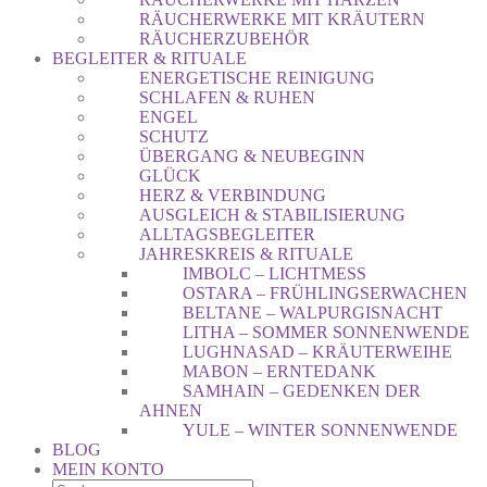
RÄUCHERWERKE MIT KRÄUTERN
RÄUCHERZUBEHÖR
BEGLEITER & RITUALE
ENERGETISCHE REINIGUNG
SCHLAFEN & RUHEN
ENGEL
SCHUTZ
ÜBERGANG & NEUBEGINN
GLÜCK
HERZ & VERBINDUNG
AUSGLEICH & STABILISIERUNG
ALLTAGSBEGLEITER
JAHRESKREIS & RITUALE
IMBOLC – LICHTMESS
OSTARA – FRÜHLINGSERWACHEN
BELTANE – WALPURGISNACHT
LITHA – SOMMER SONNENWENDE
LUGHNASAD – KRÄUTERWEIHE
MABON – ERNTEDANK
SAMHAIN – GEDENKEN DER
AHNEN
YULE – WINTER SONNENWENDE
BLOG
MEIN KONTO