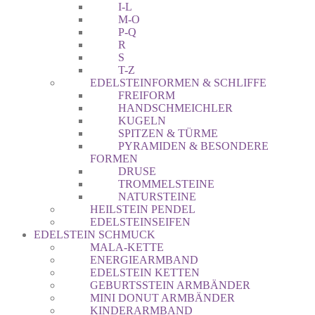
I-L
M-O
P-Q
R
S
T-Z
EDELSTEINFORMEN & SCHLIFFE
FREIFORM
HANDSCHMEICHLER
KUGELN
SPITZEN & TÜRME
PYRAMIDEN & BESONDERE
FORMEN
DRUSE
TROMMELSTEINE
NATURSTEINE
HEILSTEIN PENDEL
EDELSTEINSEIFEN
EDELSTEIN SCHMUCK
MALA-KETTE
ENERGIEARMBAND
EDELSTEIN KETTEN
GEBURTSSTEIN ARMBÄNDER
MINI DONUT ARMBÄNDER
KINDERARMBAND