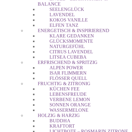
BALANCE
SEELENGLÜCK
LAVENDEL
KOKOS VANILLE
ELFEN TANZ
ENERGETISCH & INSPIRIEREND
KLARE GEDANKEN
GLÜCKSMOMENTE
NATURGEFÜHL
CITRUS LAVENDEL
LITSEA CUBEBA
ERFRISCHEND & SPRITZIG
ALPEN POWER
ISAR FLIMMERN
FLÖSSER QUELL
FRUCHTIG & ZITRONIG
KÜCHEN FEE
LEBENSFREUDE
VERBENE LEMON
SONNEN ORANGE
WASSERMELONE
HOLZIG & HARZIG
BUDDHA
KRAFTORT
LICHTBOTE – ROSMARIN ZITRONE