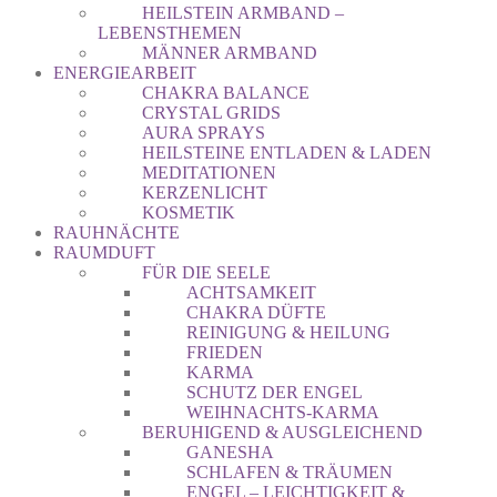
HEILSTEIN ARMBAND –
LEBENSTHEMEN
MÄNNER ARMBAND
ENERGIEARBEIT
CHAKRA BALANCE
CRYSTAL GRIDS
AURA SPRAYS
HEILSTEINE ENTLADEN & LADEN
MEDITATIONEN
KERZENLICHT
KOSMETIK
RAUHNÄCHTE
RAUMDUFT
FÜR DIE SEELE
ACHTSAMKEIT
CHAKRA DÜFTE
REINIGUNG & HEILUNG
FRIEDEN
KARMA
SCHUTZ DER ENGEL
WEIHNACHTS-KARMA
BERUHIGEND & AUSGLEICHEND
GANESHA
SCHLAFEN & TRÄUMEN
ENGEL – LEICHTIGKEIT &