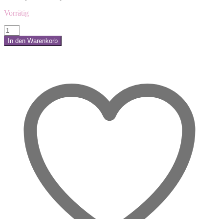
Vorrätig
Schutz
der
In den Warenkorb
Engel
Share:
Räucherstäbchen
–
Dein
duftender
Engelhauch
Menge