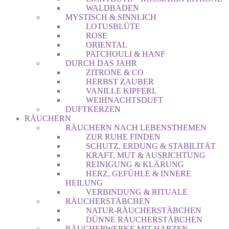
WALDBADEN
MYSTISCH & SINNLICH
LOTUSBLÜTE
ROSE
ORIENTAL
PATCHOULI & HANF
DURCH DAS JAHR
ZITRONE & CO
HERBST ZAUBER
VANILLE KIPFERL
WEIHNACHTSDUFT
DUFTKERZEN
RÄUCHERN
RÄUCHERN NACH LEBENSTHEMEN
ZUR RUHE FINDEN
SCHUTZ, ERDUNG & STABILITÄT
KRAFT, MUT & AUSRICHTUNG
REINIGUNG & KLÄRUNG
HERZ, GEFÜHLE & INNERE
HEILUNG
VERBINDUNG & RITUALE
RÄUCHERSTÄBCHEN
NATUR-RÄUCHERSTÄBCHEN
DÜNNE RÄUCHERSTÄBCHEN
RÄUCHERWERKE MIT HARZEN