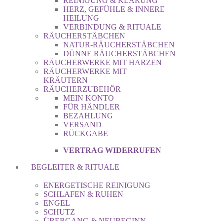
REINIGUNG & KLÄRUNG
HERZ, GEFÜHLE & INNERE
HEILUNG
VERBINDUNG & RITUALE
RÄUCHERSTÄBCHEN
NATUR-RÄUCHERSTÄBCHEN
DÜNNE RÄUCHERSTÄBCHEN
RÄUCHERWERKE MIT HARZEN
RÄUCHERWERKE MIT
KRÄUTERN
RÄUCHERZUBEHÖR
MEIN KONTO
FÜR HÄNDLER
BEZAHLUNG
VERSAND
RÜCKGABE
VERTRAG WIDERRUFEN
BEGLEITER & RITUALE
ENERGETISCHE REINIGUNG
SCHLAFEN & RUHEN
ENGEL
SCHUTZ
ÜBERGANG & NEUBEGINN