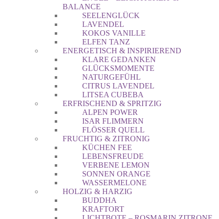
BALANCE
SEELENGLÜCK
LAVENDEL
KOKOS VANILLE
ELFEN TANZ
ENERGETISCH & INSPIRIEREND
KLARE GEDANKEN
GLÜCKSMOMENTE
NATURGEFÜHL
CITRUS LAVENDEL
LITSEA CUBEBA
ERFRISCHEND & SPRITZIG
ALPEN POWER
ISAR FLIMMERN
FLÖSSER QUELL
FRUCHTIG & ZITRONIG
KÜCHEN FEE
LEBENSFREUDE
VERBENE LEMON
SONNEN ORANGE
WASSERMELONE
HOLZIG & HARZIG
BUDDHA
KRAFTORT
LICHTBOTE – ROSMARIN ZITRONE