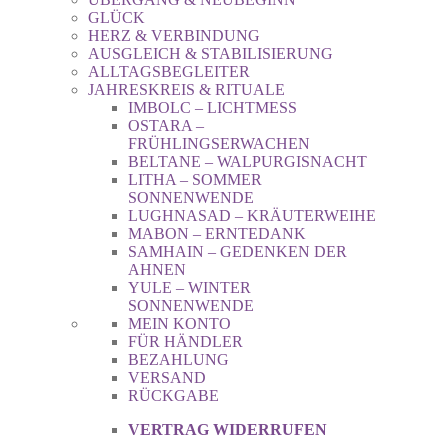
GLÜCK
HERZ & VERBINDUNG
AUSGLEICH & STABILISIERUNG
ALLTAGSBEGLEITER
JAHRESKREIS & RITUALE
IMBOLC – LICHTMESS
OSTARA –
FRÜHLINGSERWACHEN
BELTANE – WALPURGISNACHT
LITHA – SOMMER
SONNENWENDE
LUGHNASAD – KRÄUTERWEIHE
MABON – ERNTEDANK
SAMHAIN – GEDENKEN DER
AHNEN
YULE – WINTER
SONNENWENDE
MEIN KONTO
FÜR HÄNDLER
BEZAHLUNG
VERSAND
RÜCKGABE
VERTRAG WIDERRUFEN