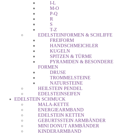
I-L
M-O
P-Q
R
S
T-Z
EDELSTEINFORMEN & SCHLIFFE
FREIFORM
HANDSCHMEICHLER
KUGELN
SPITZEN & TÜRME
PYRAMIDEN & BESONDERE
FORMEN
DRUSE
TROMMELSTEINE
NATURSTEINE
HEILSTEIN PENDEL
EDELSTEINSEIFEN
EDELSTEIN SCHMUCK
MALA-KETTE
ENERGIEARMBAND
EDELSTEIN KETTEN
GEBURTSSTEIN ARMBÄNDER
MINI DONUT ARMBÄNDER
KINDERARMBAND