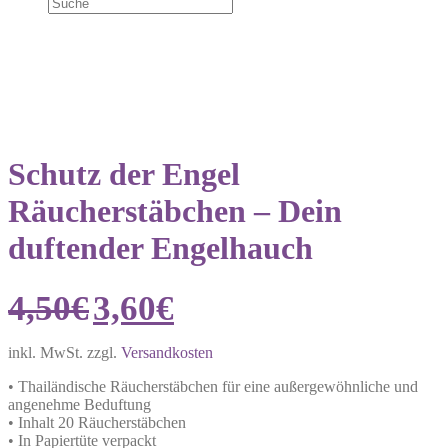
20% Rabatt
Schutz der Engel
Räucherstäbchen – Dein
duftender Engelhauch
Ursprünglicher
Aktueller
4,50
€
3,60
€
Preis
Preis
war:
ist:
4,50€
3,60€.
inkl. MwSt.
zzgl.
Versandkosten
• Thailändische Räucherstäbchen für eine außergewöhnliche und
angenehme Beduftung
• Inhalt 20 Räucherstäbchen
• In Papiertüte verpackt