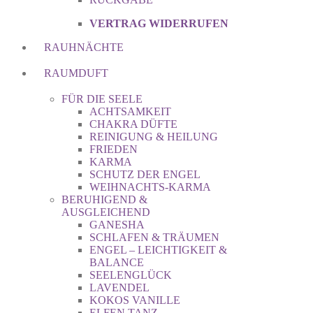
VERTRAG WIDERRUFEN
RAUHNÄCHTE
RAUMDUFT
FÜR DIE SEELE
ACHTSAMKEIT
CHAKRA DÜFTE
REINIGUNG & HEILUNG
FRIEDEN
KARMA
SCHUTZ DER ENGEL
WEIHNACHTS-KARMA
BERUHIGEND &
AUSGLEICHEND
GANESHA
SCHLAFEN & TRÄUMEN
ENGEL – LEICHTIGKEIT &
BALANCE
SEELENGLÜCK
LAVENDEL
KOKOS VANILLE
ELFEN TANZ