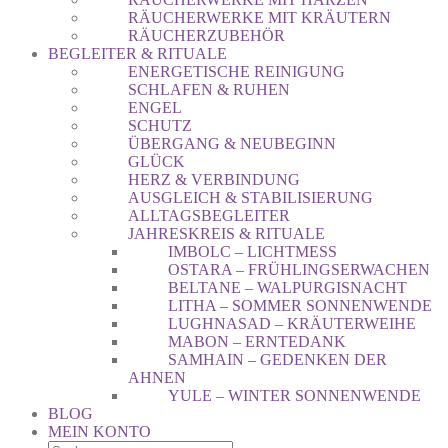
RÄUCHERWERKE MIT KRÄUTERN
RÄUCHERZUBEHÖR
BEGLEITER & RITUALE
ENERGETISCHE REINIGUNG
SCHLAFEN & RUHEN
ENGEL
SCHUTZ
ÜBERGANG & NEUBEGINN
GLÜCK
HERZ & VERBINDUNG
AUSGLEICH & STABILISIERUNG
ALLTAGSBEGLEITER
JAHRESKREIS & RITUALE
IMBOLC – LICHTMESS
OSTARA – FRÜHLINGSERWACHEN
BELTANE – WALPURGISNACHT
LITHA – SOMMER SONNENWENDE
LUGHNASAD – KRÄUTERWEIHE
MABON – ERNTEDANK
SAMHAIN – GEDENKEN DER
AHNEN
YULE – WINTER SONNENWENDE
BLOG
MEIN KONTO